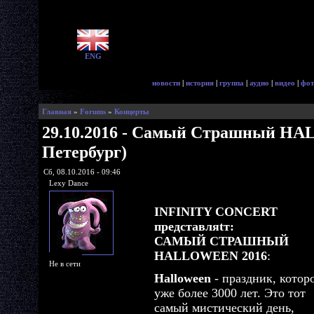
ENG
новости
|
история
|
группа
|
аудио
|
видео
|
фот
Главная
»
Forums
»
Концерты
29.10.2016 - Самый Страшный H
Петербург)
Сб, 08.10.2016 - 09:46
Lexy Dance
INFINITY CONCERT
представляtт:
САМЫЙ СТРАШНЫЙ
HALLOWEEN 2016
:
Не в сети
Halloween
- праздник, котор
уже более 3000 лет. Это тот
самый мистический день,