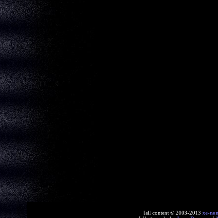
[all content © 2003-2013
xe-no