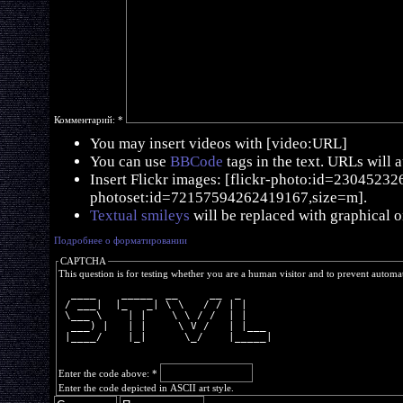
Комментарий:
*
You may insert videos with [video:URL]
You can use
BBCode
tags in the text. URLs will 
Insert Flickr images: [flickr-photo:id=230452326,
photoset:id=72157594262419167,size=m].
Textual smileys
will be replaced with graphical o
Подробнее о форматировании
CAPTCHA
This question is for testing whether you are a human visitor and to prevent autom
  ____    _____  __     __  _     
 / ___|  |_   _| \ \   / / | |    
 \___ \    | |    \ \ / /  | |    
  ___) |   | |     \ V /   | |___ 
 |____/    |_|      \_/    |_____|
Enter the code above:
*
Enter the code depicted in ASCII art style.