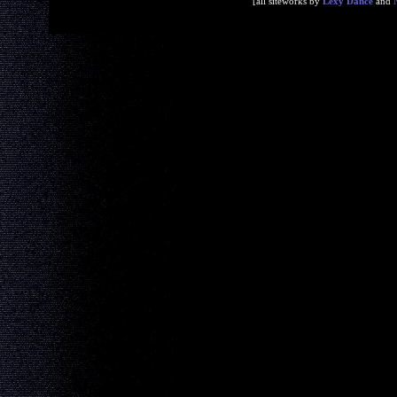
[all siteworks by
Lexy Dance
and