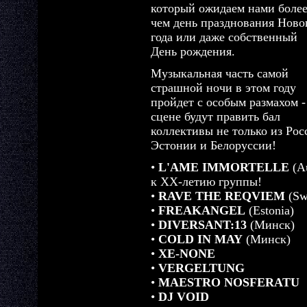
который ожидаем нами более
чем день празднования Ново
года или даже собственный
День рождения.
Музыкальная часть самой
страшной ночи в этом году
пройдет с особым размахом -
сцене будут править бал
коллективы не только из Рос
Эстонии и Белоруссии!
•
L'AME IMMORTELLE
(Au
к XX-летию группы!
•
RAVE THE REQVIEM
(Sw
•
FREAKANGEL
(Estonia)
•
DIVERSANT:13
(Минск)
•
COLD IN MAY
(Минск)
•
XE-NONE
•
VERGELTUNG
•
MAESTRO NOSFERATU
•
DJ VOID