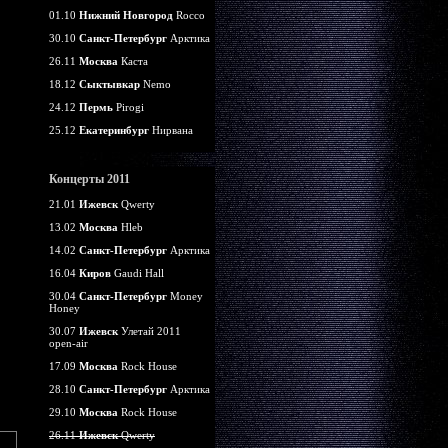
01.10
Нижний Новгород
Rocco
30.10
Санкт-Петербург
Арктика
26.11
Москва
Каста
18.12
Сыктывкар
Nemo
24.12
Пермь
Pirogi
25.12
Екатеринбург
Нирвана
Концерты 2011
21.01
Ижевск
Qwerty
13.02
Москва
Hleb
14.02
Санкт-Петербург
Арктика
16.04
Киров
Gaudi Hall
30.04
Санкт-Петербург
Money
Honey
30.07
Ижевск
Улетай 2011
open-air
17.09
Москва
Rock House
28.10
Санкт-Петербург
Арктика
29.10
Москва
Rock House
26.11
Ижевск
Qwerty