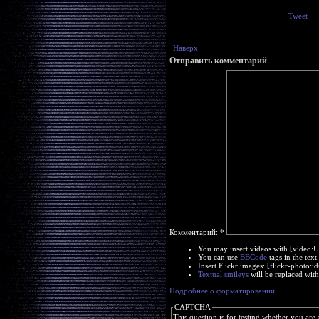
Tweet
Наверх
Отправить комментарий
Комментарий:
*
You may insert videos with [video:
You can use
BBCode
tags in the text
Insert Flickr images: [flickr-photo
Textual smileys
will be replaced with
Подробнее о форматировании
CAPTCHA
This question is for testing whether you ar