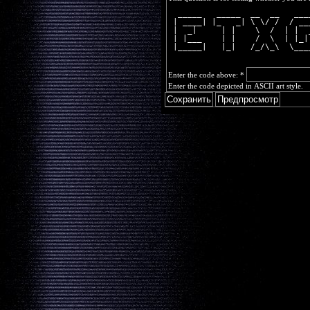
  _____   _____  __  __   ___
 | ____| |_   _| \ \/ /  / __
 |  _|     | |    \  /  | |  
 | |___    | |    /  \  | |_|
 |_____|   |_|   /_/\_\  \___
Enter the code above:
*
Enter the code depicted in ASCII art style.