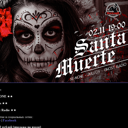
т:
NONE
★★
s
★★
t Radio
★★
ие в социальных сетях:
е
|
Facebook
0 рублей (продажа на входе)