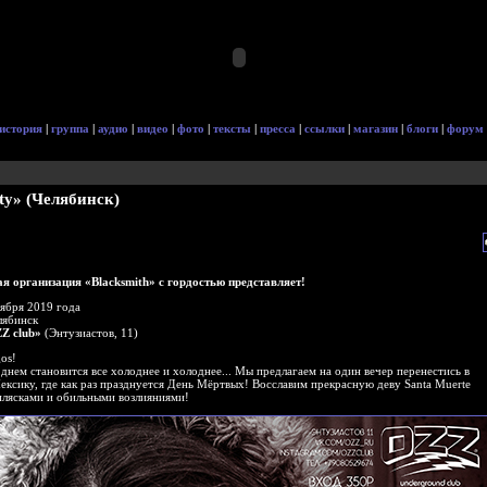
история
|
группа
|
аудио
|
видео
|
фото
|
тексты
|
пресса
|
ссылки
|
магазин
|
блоги
|
форум
rty» (Челябинск)
я организация «Blacksmith» с гордостью представляет!
оября 2019 года
лябинск
Z club»
(Энтузиастов, 11)
os!
днем становится все холоднее и холоднее... Мы предлагаем на один вечер перенестись в
ксику, где как раз празднуется День Мёртвых! Восславим прекрасную деву Santa Muerte
плясками и обильными возлияниями!