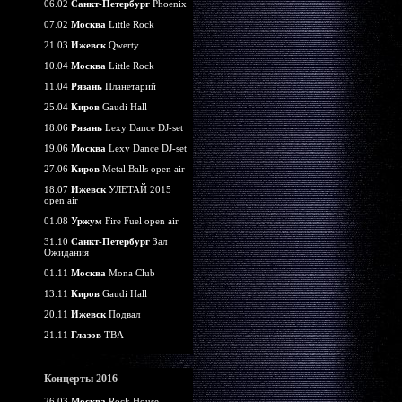
06.02
Санкт-Петербург
Phoenix
07.02
Москва
Little Rock
21.03
Ижевск
Qwerty
10.04
Москва
Little Rock
11.04
Рязань
Планетарий
25.04
Киров
Gaudi Hall
18.06
Рязань
Lexy Dance DJ-set
19.06
Москва
Lexy Dance DJ-set
27.06
Киров
Metal Balls open air
18.07
Ижевск
УЛЕТАЙ 2015
open air
01.08
Уржум
Fire Fuel open air
31.10
Санкт-Петербург
Зал
Ожидания
01.11
Москва
Mona Club
13.11
Киров
Gaudi Hall
20.11
Ижевск
Подвал
21.11
Глазов
TBA
Концерты 2016
26.03
Москва
Rock House