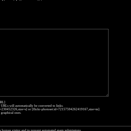
URL]
. URLs will automatically be converted to links.
:id=230452326,size=s] or [flickr-photoset:id=72157594262419167,size=m].
 graphical ones.
e a human visitor and to prevent automated spam submissions.