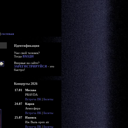
|
гостевая
Идентификация
Уже свой человек?
Тогда
ВХОДИ
Впервые на сайте?
ЗАРЕГИСТРИРУЙСЯ
- это
быстро!
Концерты 2026
17.01
Москва
PRAVDA
Встреча ВК
|
Билеты
24.07
Киров
Атмосфера
Встреча ВК
|
Билеты
25.07
Ижевск
Иж Выль open air
Встреча ВК
|
Билеты