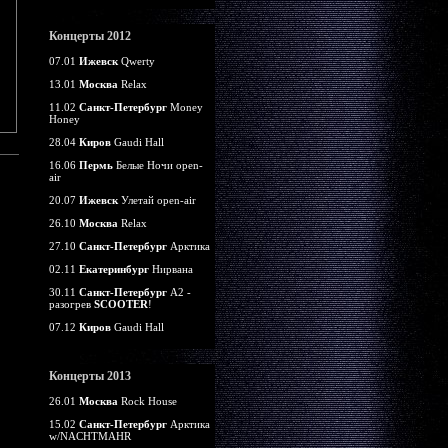
Концерты 2012
07.01
Ижевск
Qwerty
13.01
Москва
Relax
11.02
Санкт-Петербург
Money
Honey
28.04
Киров
Gaudi Hall
16.06
Пермь
Белые Ночи open-
air
20.07
Ижевск
Улетай open-air
26.10
Москва
Relax
27.10
Санкт-Петербург
Арктика
02.11
Екатеринбург
Нирвана
30.11
Санкт-Петербург
А2 -
разогрев
SCOOTER
!
07.12
Киров
Gaudi Hall
Концерты 2013
26.01
Москва
Rock House
15.02
Санкт-Петербург
Арктика
w/NACHTMAHR