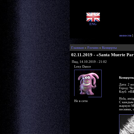
ENG
новости
|
Главная
»
Forums
»
Концерты
02.11.2019 - «Santa Muerte Pa
Пнд, 14.10.2019 - 21:02
Lexy Dance
Концертна
Дата: 2 н
Город: Че
Клуб:
«OZ
Hola, amig
Не в сети
С каждым 
жаркую Ме
песнями, 