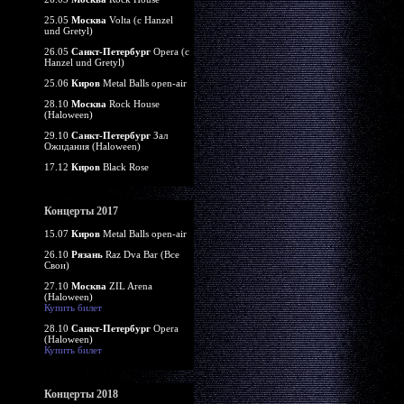
25.05
Москва
Volta (c Hanzel
und Gretyl)
26.05
Санкт-Петербург
Opera (c
Hanzel und Gretyl)
25.06
Киров
Metal Balls open-air
28.10
Москва
Rock House
(Haloween)
29.10
Санкт-Петербург
Зал
Ожидания (Haloween)
17.12
Киров
Black Rose
Концерты 2017
15.07
Киров
Metal Balls open-air
26.10
Рязань
Raz Dva Bar (Все
Свои)
27.10
Москва
ZIL Arena
(Haloween)
Купить билет
28.10
Санкт-Петербург
Opera
(Haloween)
Купить билет
Концерты 2018