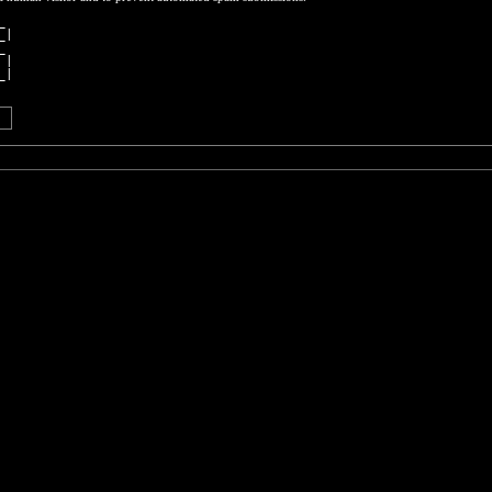
_ 
_|
_ 
 |
_|