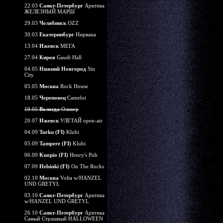
22.03
Санкт-Петербург
Арктика
ЖЕЛЕЗНЫЙ МАРШ
29.03
Челябинск
OZZ
30.03
Екатеринбург
Нирвана
13.04
Ижевск
МЕГА
27.04
Киров
Gaudi Hall
04.05
Нижний Новгород
Sin
City
05.05
Москва
Rock House
18.05
Череповец
Camelot
19.05
Вологда
Оливер
20.07
Ижевск
УЛЕТАЙ open-air
04.09
Turku (FI)
Klubi
05.09
Tampere (FI)
Klubi
06.09
Kuopio (FI)
Henry's Pub
07.09
Helsinki (FI)
On The Rocks
02.10
Москва
Volta w/HANZEL
UND GRETYL
03.10
Санкт-Петербург
Арктика
w/HANZEL UND GRETYL
26.10
Санкт-Петербург
Арктика
Самый Страшный HALLOWEEN