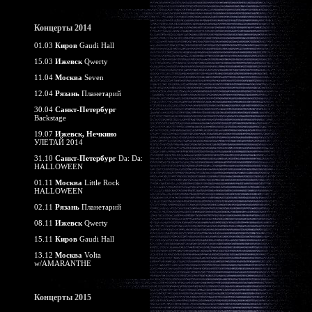
Концерты 2014
01.03
Киров
Gaudi Hall
15.03
Ижевск
Qwerty
11.04
Москва
Seven
12.04
Рязань
Планетарий
30.04
Санкт-Петербург
Backstage
19.07
Ижевск, Нечкино
УЛЕТАЙ 2014
31.10
Санкт-Петербург
Da: Da:
HALLOWEEN
01.11
Москва
Little Rock
HALLOWEEN
02.11
Рязань
Планетарий
08.11
Ижевск
Qwerty
15.11
Киров
Gaudi Hall
13.12
Москва
Volta
w/AMARANTHE
Концерты 2015