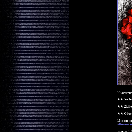
Участвую
★★
Xe-
★★
2killo
★★
Ghos
Мероприят
вКонтакт
Билет: 35