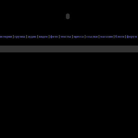
история
|
группа
|
аудио
|
видео
|
фото
|
тексты
|
пресса
|
ссылки
|
магазин
|
блоги
|
форум