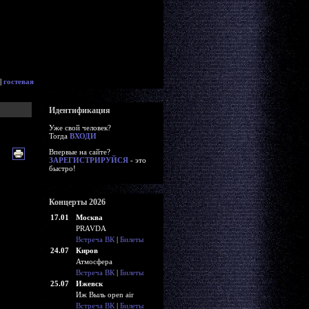
|
гостевая
Идентификация
Уже свой человек?
Тогда
ВХОДИ
Впервые на сайте?
ЗАРЕГИСТРИРУЙСЯ
- это
быстро!
Концерты 2026
17.01
Москва
PRAVDA
Встреча ВК
|
Билеты
24.07
Киров
Атмосфера
Встреча ВК
|
Билеты
25.07
Ижевск
Иж Выль open air
Встреча ВК
|
Билеты