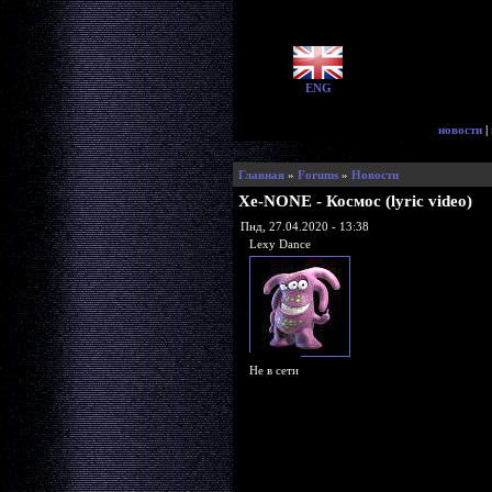
ENG
новости
|
Главная
»
Forums
»
Новости
Xe-NONE - Космос (lyric video)
Пнд, 27.04.2020 - 13:38
Lexy Dance
Не в сети