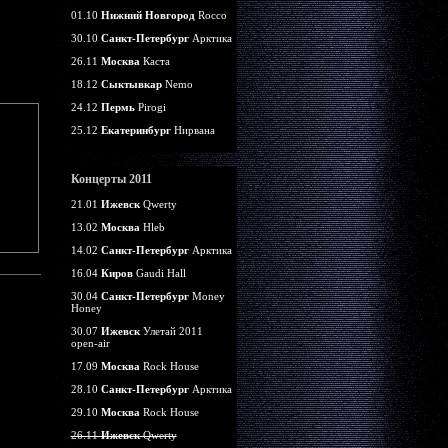
01.10
Нижний Новгород
Rocco
30.10
Санкт-Петербург
Арктика
26.11
Москва
Каста
18.12
Сыктывкар
Nemo
24.12
Пермь
Pirogi
25.12
Екатеринбург
Нирвана
Концерты 2011
21.01
Ижевск
Qwerty
13.02
Москва
Hleb
14.02
Санкт-Петербург
Арктика
16.04
Киров
Gaudi Hall
30.04
Санкт-Петербург
Money
Honey
30.07
Ижевск
Улетай 2011
open-air
17.09
Москва
Rock House
28.10
Санкт-Петербург
Арктика
29.10
Москва
Rock House
26.11
Ижевск
Qwerty