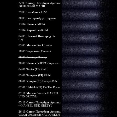
22.03
Санкт-Петербург
Арктика
ЖЕЛЕЗНЫЙ МАРШ
29.03
Челябинск
OZZ
30.03
Екатеринбург
Нирвана
13.04
Ижевск
МЕГА
27.04
Киров
Gaudi Hall
04.05
Нижний Новгород
Sin
City
05.05
Москва
Rock House
18.05
Череповец
Camelot
19.05
Вологда
Оливер
20.07
Ижевск
УЛЕТАЙ open-air
04.09
Turku (FI)
Klubi
05.09
Tampere (FI)
Klubi
06.09
Kuopio (FI)
Henry's Pub
07.09
Helsinki (FI)
On The Rocks
02.10
Москва
Volta w/HANZEL
UND GRETYL
03.10
Санкт-Петербург
Арктика
w/HANZEL UND GRETYL
26.10
Санкт-Петербург
Арктика
Самый Страшный HALLOWEEN