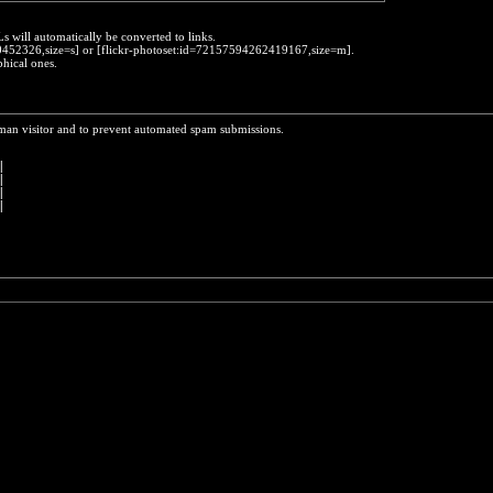
Ls will automatically be converted to links.
230452326,size=s] or [flickr-photoset:id=72157594262419167,size=m].
phical ones.
uman visitor and to prevent automated spam submissions.
 
|
|
|
|