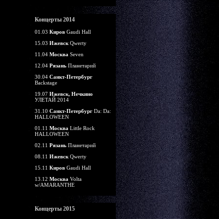
Концерты 2014
01.03
Киров
Gaudi Hall
15.03
Ижевск
Qwerty
11.04
Москва
Seven
12.04
Рязань
Планетарий
30.04
Санкт-Петербург
Backstage
19.07
Ижевск, Нечкино
УЛЕТАЙ 2014
31.10
Санкт-Петербург
Da: Da:
HALLOWEEN
01.11
Москва
Little Rock
HALLOWEEN
02.11
Рязань
Планетарий
08.11
Ижевск
Qwerty
15.11
Киров
Gaudi Hall
13.12
Москва
Volta
w/AMARANTHE
Концерты 2015