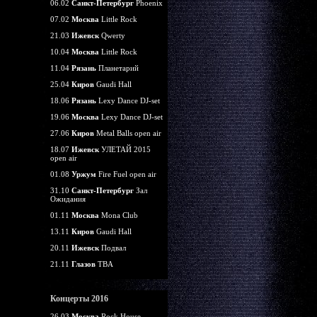
06.02
Санкт-Петербург
Phoenix
07.02
Москва
Little Rock
21.03
Ижевск
Qwerty
10.04
Москва
Little Rock
11.04
Рязань
Планетарий
25.04
Киров
Gaudi Hall
18.06
Рязань
Lexy Dance DJ-set
19.06
Москва
Lexy Dance DJ-set
27.06
Киров
Metal Balls open air
18.07
Ижевск
УЛЕТАЙ 2015
open air
01.08
Уржум
Fire Fuel open air
31.10
Санкт-Петербург
Зал
Ожидания
01.11
Москва
Mona Club
13.11
Киров
Gaudi Hall
20.11
Ижевск
Подвал
21.11
Глазов
TBA
Концерты 2016
26.03
Москва
Rock House