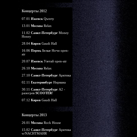
Концерты 2012
07.01
Ижевск
Qwerty
13.01
Москва
Relax
11.02
Санкт-Петербург
Money
Honey
28.04
Киров
Gaudi Hall
16.06
Пермь
Белые Ночи open-
air
20.07
Ижевск
Улетай open-air
26.10
Москва
Relax
27.10
Санкт-Петербург
Арктика
02.11
Екатеринбург
Нирвана
30.11
Санкт-Петербург
А2 -
разогрев
SCOOTER
!
07.12
Киров
Gaudi Hall
Концерты 2013
26.01
Москва
Rock House
15.02
Санкт-Петербург
Арктика
w/NACHTMAHR