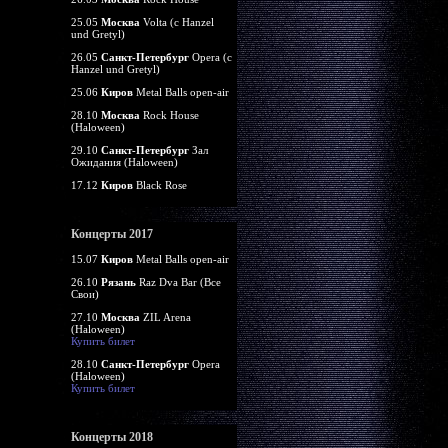
25.05
Москва
Volta (c Hanzel
und Gretyl)
26.05
Санкт-Петербург
Opera (c
Hanzel und Gretyl)
25.06
Киров
Metal Balls open-air
28.10
Москва
Rock House
(Haloween)
29.10
Санкт-Петербург
Зал
Ожидания (Haloween)
17.12
Киров
Black Rose
Концерты 2017
15.07
Киров
Metal Balls open-air
26.10
Рязань
Raz Dva Bar (Все
Свои)
27.10
Москва
ZIL Arena
(Haloween)
Купить билет
28.10
Санкт-Петербург
Opera
(Haloween)
Купить билет
Концерты 2018