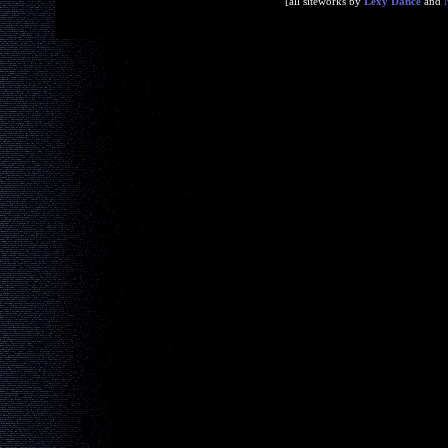
[all siteworks by
Lexy Dance
and