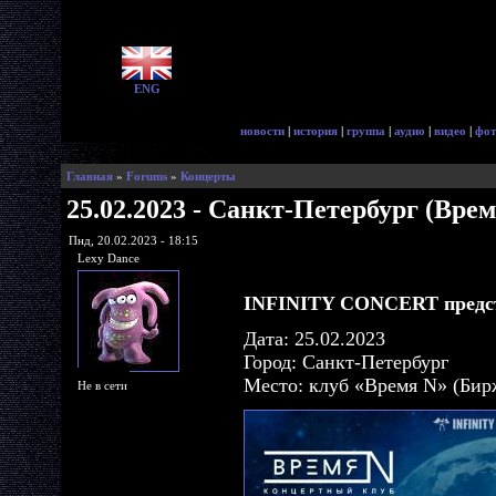
ENG
новости
|
история
|
группа
|
аудио
|
видео
|
фот
Главная
»
Forums
»
Концерты
25.02.2023 - Санкт-Петербург (Врем
Пнд, 20.02.2023 - 18:15
Lexy Dance
INFINITY CONCERT предст
Дата: 25.02.2023
Город: Санкт-Петербург
Место: клуб «Время N» (Бир
Не в сети