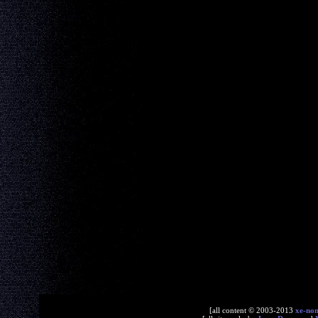
[all content © 2003-2013
xe-no