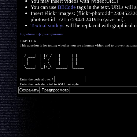
You may insert videos with [video:URL]
You can use
BBCode
tags in the text. URLs will 
Insert Flickr images: [flickr-photo:id=230452326,
photoset:id=72157594262419167,size=m].
Textual smileys
will be replaced with graphical o
Подробнее о форматировании
CAPTCHA
This question is for testing whether you are a human visitor and to prevent autom
   ____   _  __  _       _     
  / ___| | |/ / | |     | |    
 | |     | ' /  | |     | |    
 | |___  | . \  | |___  | |___ 
  \____| |_|\_\ |_____| |_____|
Enter the code above:
*
Enter the code depicted in ASCII art style.