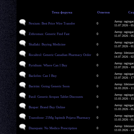
Тема форума
Ответов
Соз
Автор: ragingac
Nexium: Best Price Wire Transfer
0
15.07.2026 - 05
Автор: ragingac
Zithromax: Generic Find Fast
0
15.07.2026 - 05
Автор: ragingac
Shallaki: Buying Medicine
0
15.07.2026 - 01
Автор: lifetime
Rocaltrol: Generic Canadian Pharmacy Order
0
14.07.2026 - 02
Автор: ragingac
Pyridium: Where Can I Buy
0
13.07.2026 - 18
Автор: ragingac
Baclofen: Can I Buy
0
13.07.2026 - 17
Автор: lifetime
Bactrim: Going Generic Soon
0
16.03.2026 - 11
Автор: ragingac
Paxil: Generic Aropax Tablet Discounts
0
15.03.2026 - 15
Автор: ragingac
Buspar: Brand Buy Online
0
15.03.2026 - 05
Автор: ragingac
Trazodone: 25Mg Ispitnih Prijava Pharmacy
0
15.03.2026 - 01
Автор: lifetime
Diazepam: No Medico Prescription
0
13.03.2026 - 14