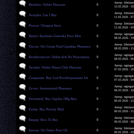
Автор: lifetime
Baclofen: Online Discount
0
13.03.2026 - 10
Автор: lifetime
Actoplus: Can I Buy
0
11.03.2026 - 07
Автор: lifetime
Proscar: Cheapest Store
0
11.03.2026 - 03
Автор: ragingac
Bentyl: Apotheke Generika Price Men
0
08.03.2026 - 19
Автор: lifetime
Elocon: Otc-Cream Find Canadian Pharmacy
0
08.03.2026 - 15
Автор: ragingac
Roxithromycin: Online Ach No Prescription
0
08.03.2026 - 06
Автор: ragingac
Avodart: Online Diners Club Discount
0
07.03.2026 - 20
Автор: ragingac
Compazine: Buy Cod Prochlorperazine Jcb
0
07.03.2026 - 04
Автор: ragingac
Zyvox: International Pharmacy
0
06.03.2026 - 18
Автор: ragingac
Furosemid: Buy Upjohn 2Mg.Bars
0
06.03.2026 - 15
Автор: lifetime
Endep: Buy Priority Mail
0
06.03.2026 - 11
Автор: lifetime
Requip: How To Buy
0
06.03.2026 - 08
Автор: lifetime
Imuran: Otc Fedex Price Uk
0
06.03.2026 - 03