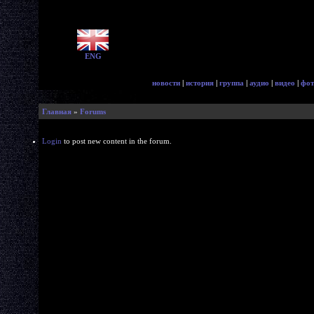
ENG
новости
|
история
|
группа
|
аудио
|
видео
|
фот
Главная
»
Forums
Login
to post new content in the forum.