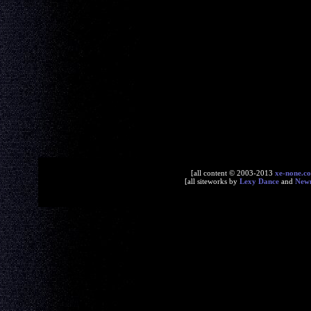
[all content © 2003-2013
xe-none.c
[all siteworks by
Lexy Dance
and
New