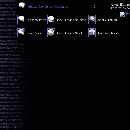
Автор: lifetime
Abana: Buy Online Discounts
0
17.02.2026 - 04
No New Posts
Hot Thread (No New)
Sticky Thread
New Posts
Hot Thread (New)
Locked Thread