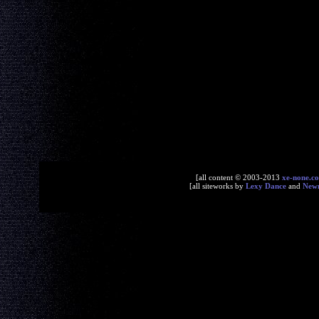
[all content © 2003-2013
xe-none.c
[all siteworks by
Lexy Dance
and
New