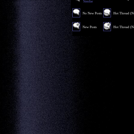
Similar
No New Posts
Hot Thread (
New Posts
Hot Thread (