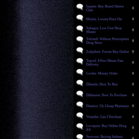
Isoptin: Buy Brand Diners
0
Club
Motrin: Lowest Price Otc
0
Suhagra: Low Cost Shop
0
Miami
Tofranil: Without Prescription
0
Drug Store
Zolpidem: Forum Buy Online
0
Toprol: Effect Minax Fast
0
Delivery
Levlen: Money Order
0
Dilantin: How To Buy
0
Diltiazem: How To Purchase
0
Diamox: Uk Cheap Pharmacy
0
Ventolin: Can I Purchase
0
Levaquin: Buy Online Drug
0
Jcb
Serevent: Buying Asthma
0