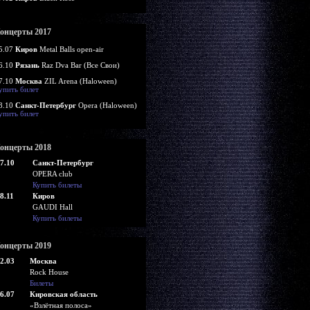
онцерты 2017
5.07
Киров
Metal Balls open-air
6.10
Рязань
Raz Dva Bar (Все Свои)
7.10
Москва
ZIL Arena (Haloween)
упить билет
8.10
Санкт-Петербург
Opera (Haloween)
упить билет
онцерты 2018
7.10
Санкт-Петербург
OPERA club
Купить билеты
8.11
Киров
GAUDI Hall
Купить билеты
онцерты 2019
2.03
Москва
Rock House
Билеты
6.07
Кировская область
«Взлётная полоса»