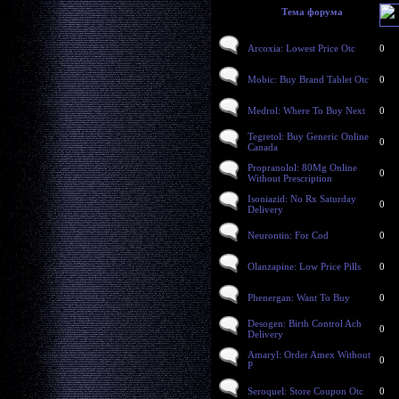
Тема форума
Arcoxia: Lowest Price Otc
0
Mobic: Buy Brand Tablet Otc
0
Medrol: Where To Buy Next
0
Tegretol: Buy Generic Online
0
Canada
Propranolol: 80Mg Online
0
Without Prescription
Isoniazid: No Rx Saturday
0
Delivery
Neurontin: For Cod
0
Olanzapine: Low Price Pills
0
Phenergan: Want To Buy
0
Desogen: Birth Control Ach
0
Delivery
Amaryl: Order Amex Without
0
P
Seroquel: Store Coupon Otc
0