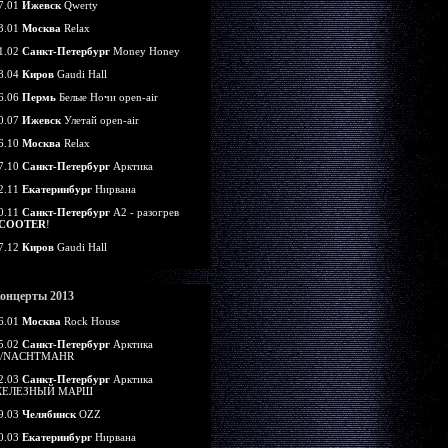
7.01
Ижевск
Qwerty
3.01
Москва
Relax
1.02
Санкт-Петербург
Money Honey
8.04
Киров
Gaudi Hall
6.06
Пермь
Белые Ночи open-air
0.07
Ижевск
Улетай open-air
6.10
Москва
Relax
7.10
Санкт-Петербург
Арктика
2.11
Екатеринбург
Нирвана
0.11
Санкт-Петербург
А2 - разогрев
COOTER
!
7.12
Киров
Gaudi Hall
онцерты 2013
6.01
Москва
Rock House
5.02
Санкт-Петербург
Арктика
/NACHTMAHR
2.03
Санкт-Петербург
Арктика
ЕЛЕЗНЫЙ МАРШ
9.03
Челябинск
OZZ
0.03
Екатеринбург
Нирвана