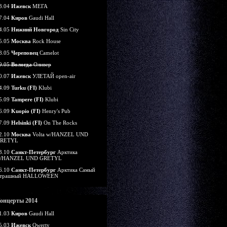
3.04
Ижевск
МЕГА
7.04
Киров
Gaudi Hall
4.05
Нижний Новгород
Sin City
5.05
Москва
Rock House
8.05
Череповец
Camelot
9.05
Вологда
Оливер
0.07
Ижевск
УЛЕТАЙ open-air
4.09
Turku (FI)
Klubi
5.09
Tampere (FI)
Klubi
6.09
Kuopio (FI)
Henry's Pub
7.09
Helsinki (FI)
On The Rocks
2.10
Москва
Volta w/HANZEL UND
RETYL
3.10
Санкт-Петербург
Арктика
/HANZEL UND GRETYL
6.10
Санкт-Петербург
Арктика Самый
трашный HALLOWEEN
онцерты 2014
1.03
Киров
Gaudi Hall
5.03
Ижевск
Qwerty