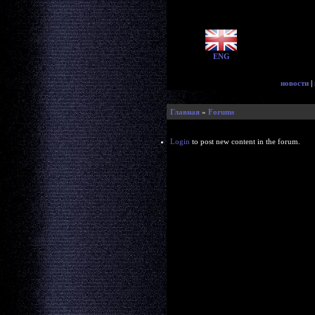
ENG
новости
|
Главная
»
Forums
Login
to post new content in the forum.