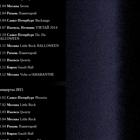
1.04
Москва
Seven
2.04
Рязань
Планетарий
0.04
Санкт-Петербург
Backstage
9.07
Ижевск, Нечкино
УЛЕТАЙ 2014
1.10
Санкт-Петербург
Da: Da:
ALLOWEEN
1.11
Москва
Little Rock HALLOWEEN
2.11
Рязань
Планетарий
8.11
Ижевск
Qwerty
5.11
Киров
Gaudi Hall
3.12
Москва
Volta w/AMARANTHE
онцерты 2015
6.02
Санкт-Петербург
Phoenix
7.02
Москва
Little Rock
1.03
Ижевск
Qwerty
0.04
Москва
Little Rock
1.04
Рязань
Планетарий
5.04
Киров
Gaudi Hall