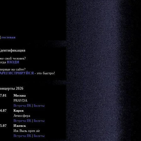
|
гостевая
дентификация
же свой человек?
огда
ВХОДИ
первые на сайте?
АРЕГИСТРИРУЙСЯ
- это быстро!
онцерты 2026
7.01
Москва
PRAVDA
Встреча ВК
|
Билеты
4.07
Киров
Атмосфера
Встреча ВК
|
Билеты
5.07
Ижевск
Иж Выль open air
Встреча ВК
|
Билеты