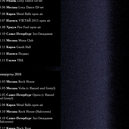
8.06
Рязань
Lexy Dance DJ-set
9.06
Москва
Lexy Dance DJ-set
7.06
Киров
Metal Balls open air
8.07
Ижевск
УЛЕТАЙ 2015 open air
1.08
Уржум
Fire Fuel open air
1.10
Санкт-Петербург
Зал Ожидания
1.11
Москва
Mona Club
3.11
Киров
Gaudi Hall
0.11
Ижевск
Подвал
1.11
Глазов
TBA
онцерты 2016
6.03
Москва
Rock House
5.05
Москва
Volta (c Hanzel und Gretyl)
6.05
Санкт-Петербург
Opera (c Hanzel
nd Gretyl)
5.06
Киров
Metal Balls open-air
8.10
Москва
Rock House (Haloween)
9.10
Санкт-Петербург
Зал Ожидания
Haloween)
7.12
Киров
Black Rose