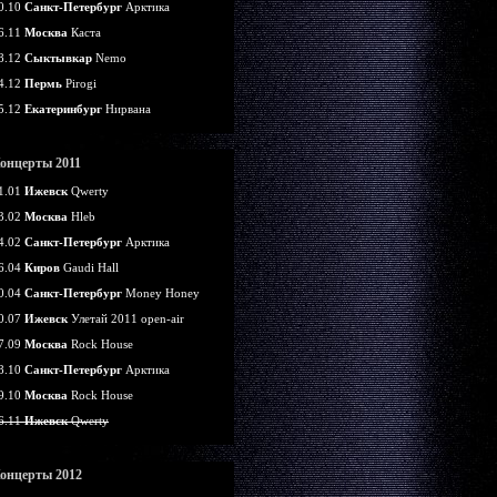
0.10
Санкт-Петербург
Арктика
6.11
Москва
Каста
8.12
Сыктывкар
Nemo
4.12
Пермь
Pirogi
5.12
Екатеринбург
Нирвана
онцерты 2011
1.01
Ижевск
Qwerty
3.02
Москва
Hleb
4.02
Санкт-Петербург
Арктика
6.04
Киров
Gaudi Hall
0.04
Санкт-Петербург
Money Honey
0.07
Ижевск
Улетай 2011 open-air
7.09
Москва
Rock House
8.10
Санкт-Петербург
Арктика
9.10
Москва
Rock House
6.11
Ижевск
Qwerty
онцерты 2012