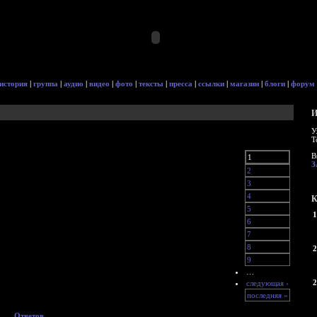
история
|
группа
|
аудио
|
видео
|
фото
|
тексты
|
пресса
|
ссылки
|
магазин
|
блоги
|
форум
И
У
Т
В
1
З
2
3
4
К
5
1
6
7
8
2
9
…
2
следующая ›
последняя »
Ответов