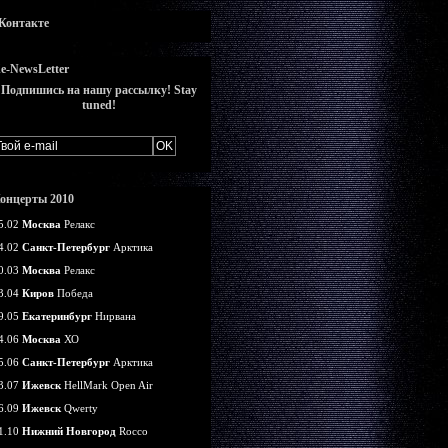
Контакте
e-NewsLetter
Подпишись на нашу рассылку! Stay
tuned!
онцерты 2010
5.02
Москва
Релакс
4.02
Санкт-Петербург
Арктика
0.03
Москва
Релакс
3.04
Киров
Победа
9.05
Екатеринбург
Нирвана
4.06
Москва
ХО
5.06
Санкт-Петербург
Арктика
3.07
Ижевск
HellMark Open Air
6.09
Ижевск
Qwerty
1.10
Нижний Новгород
Rocco