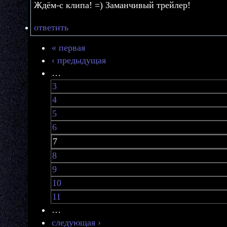
Ждём-с клипа! =) Заманчивый трейлер!
ответить
« первая
‹ предыдущая
…
3
4
5
6
7
8
9
10
11
…
следующая ›