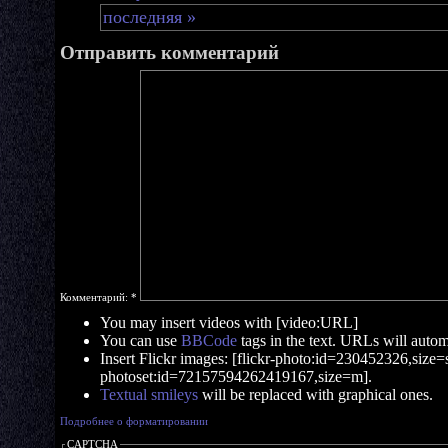
последняя »
Отправить комментарий
Комментарий:
*
You may insert videos with [video:URL]
You can use
BBCode
tags in the text. URLs will automa
Insert Flickr images: [flickr-photo:id=230452326,size=s]
photoset:id=72157594262419167,size=m].
Textual smileys
will be replaced with graphical ones.
Подробнее о форматировании
CAPTCHA