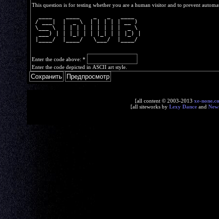
This question is for testing whether you are a human visitor and to prevent autom
  ____    ____    _   _   ____  
 / ___|  |  _ \  | | | | | __ ) 
 \___ \  | | | | | | | | |  _ \ 
  ___) | | |_| | | |_| | | |_) |
 |____/  |____/   \___/  |____/ 
Enter the code above:
*
Enter the code depicted in ASCII art style.
[all content © 2003-2013
xe-none.c
[all siteworks by
Lexy Dance
and
New