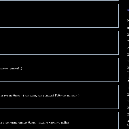
п
0
2
2
2
2
1
2
рече привет! :)
s
1
A
1
2
я тут не было =) как дела, как успехи? Ребятам привет :)
1
2
2
3
ия о репетиционных базах - можно чтонить найти
(