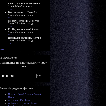
Блин... А я только сегодня о
1 год 36 недель
назад
>>>
Выступление со Светой -
5 лет 29 недель
назад
>>>
!!! весч согласен! Солистка
5 лет 29 недель
назад
>>>
С ЯПа, аналогично! Космос
5 лет 29 недель
назад
>>>
Наткнулся случайно. И тут в
5 лет 29 недель
назад
>>>
ore
e-NewsLetter
Подпишись на нашу рассылку! Stay
tuned!
Новые обсуждения форума
Norvasc: Need Canada Generic
Name
Alli: Can I Purchase
Aldactone: Discount Prices
Combivent: Buy In Switzerland