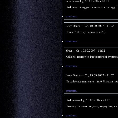
haremas — Ср, 19.09.2007 - 08:01
Darkness, ты мудаг! Учи матчасть, чудо!
ответить
Lexy Dance — Ср, 19.09.2007 - 11:02
Привет! И тому парню тоже! :)
ответить
Угол — Ср, 19.09.2007 - 11:02
XeNonе, привет из Радужного!и от парн
ответить
Lexy Dance — Ср, 19.09.2007 - 21:07
На сайте все написано и про Макса и про 
ответить
Darkness — Ср, 19.09.2007 - 21:07
Hаrемаs, ты чето попутал, я-девушка, и
ответить