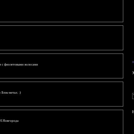
m
я с фиолетовыми волосами
X
Блэк-метал. :)
з Н.Новгорода