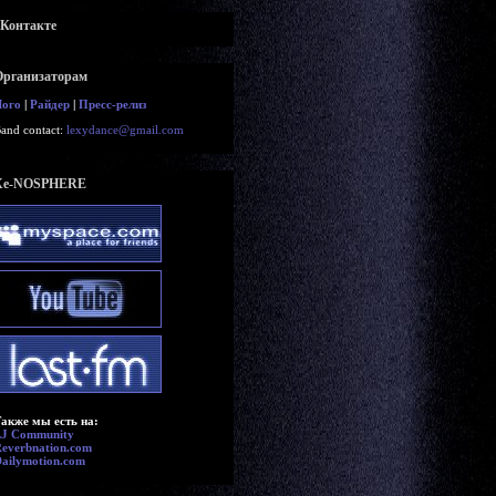
вКонтакте
Организаторам
Лого
|
Райдер
|
Пресс-релиз
and contact:
lexydance@gmail.com
Xe-NOSPHERE
акже мы есть на:
LJ Community
everbnation.com
ailymotion.com