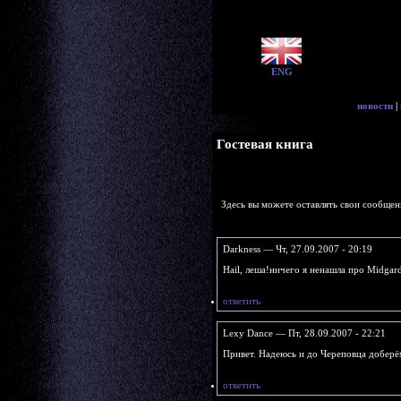
ENG
новости
|
Гостевая книга
Здесь вы можете оставлять свои сообщен
Darkness — Чт, 27.09.2007 - 20:19
Hаil, леша!ничего я ненашла про Midgar
ответить
Lexy Dance — Пт, 28.09.2007 - 22:21
Привет. Надеюсь и до Череповца доберём
ответить