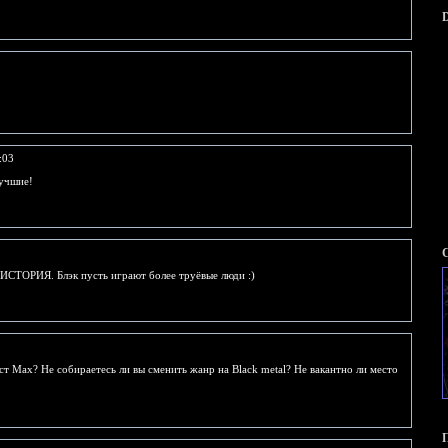
D
:03
лучшие!
ИСТОРИЯ. Блэк пусть играют более труёвые люди :)
ст Мах? Не собираетесь ли вы сменить жанр на Вlаck metаl? Не вакантно ли место