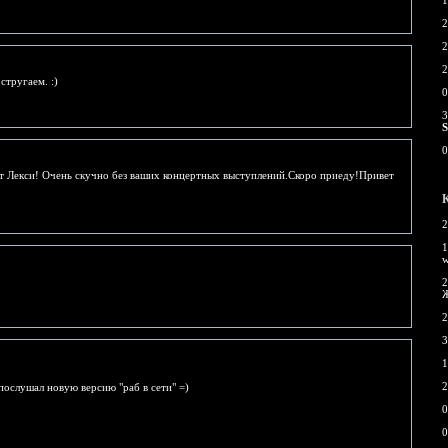
1
2
2
2
стругаем. :)
0
3
0
ет Лекси! Очень скучно без ваших концертных выступлений.Скоро приеду!Привет
2
1
2
2
3
1
2
послушал новую версию "раб в сети" =)
0
0