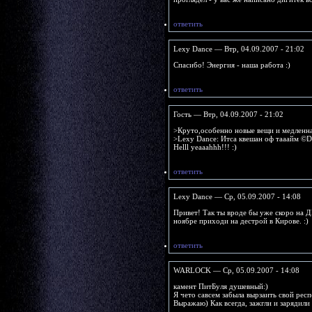
ответить
Lexy Dance — Втр, 04.09.2007 - 21:02
Спасибо! Энергия - наша работа :)
ответить
Гость — Втр, 04.09.2007 - 21:02
>Круто,особенно новые вещи и медленна
>Lexy Dance: Итса квешан оф тааайм ©D
Helll yeaaahhh!!! :)
ответить
Lexy Dance — Ср, 05.09.2007 - 14:08
Привет! Так ты вроде бы уже скоро на Д
ноябре приходи на дестрой в Кирове. :)
ответить
WARLOCK — Ср, 05.09.2007 - 14:08
камент ПитБуля душевный:)
Я чето савсем забыла вырзаить свой респ
Выражаю) Как всегда, зажгли и зарядили