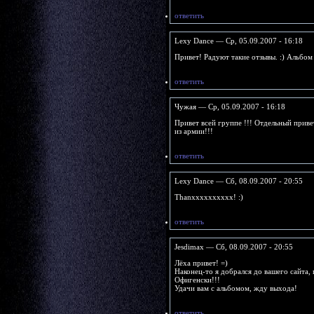
ответить
Lexy Dance — Ср, 05.09.2007 - 16:18
Привет! Радуют такие отзывы. :) Альбом 
ответить
Чужая — Ср, 05.09.2007 - 16:18
Привет всей группе !!! Отдельный прив
из армии!!!
ответить
Lexy Dance — Сб, 08.09.2007 - 20:55
Thanxxxxxxxxxx! :)
ответить
Jesdimax — Сб, 08.09.2007 - 20:55
Лёха привет! =)
Наконец-то я добрался до вашего сайта, 
Офигенски!!!
Удачи вам с альбомом, жду выхода!
ответить