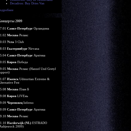
Decadron: Buy Dries Van
одробнее
Концерты 2009
7.01
Санкт-Петербург
Орландина
1.02
Москва
Релакс
0.03
Ухта
3 Club
8.03
Екатеринбург
Nirvana
5.04
Санкт-Петербург
Арктика
0.05
Киров
Победа
9.05
Москва
Релакс (Hanzel Und Gretyl
upport)
1.07
Ижевск
Udmurtian Extreme &
lternative Fest
5.08
Москва
План Б
9.08
Киров
LIVEнь
9.09
Череповец
Inferno
0.09
Санкт-Петербург
Арктика
9.10
Москва
Релакс
1.10
Harderwijk (NL)
ESTRADO
Aaltjesrock 2009)