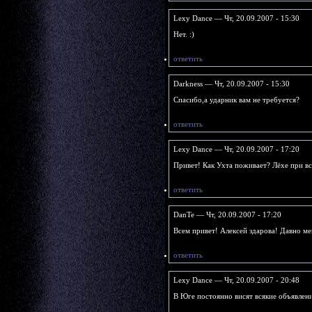
Lexy Dance — Чт, 20.09.2007 - 15:30
Нет. :)
ответить
Darkness — Чт, 20.09.2007 - 15:30
Спасибо,а ударник вам не требуется?
ответить
Lexy Dance — Чт, 20.09.2007 - 17:20
Привет! Как Ухта поживает? Лёхе при вст
ответить
DanTe — Чт, 20.09.2007 - 17:20
Всем привет! Алексей здарова! Давно мен
ответить
Lexy Dance — Чт, 20.09.2007 - 20:48
В Юге постоянно висят всякие объявлен