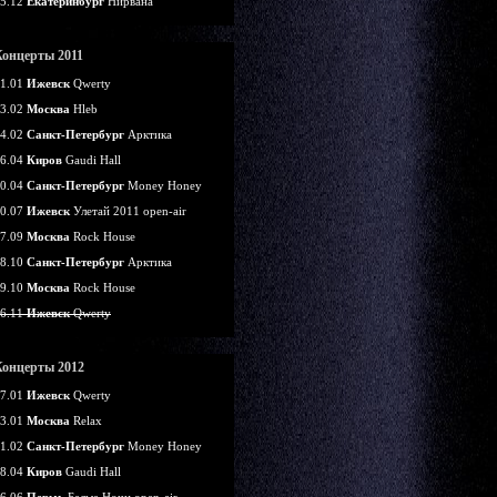
5.12
Екатеринбург
Нирвана
Концерты 2011
1.01
Ижевск
Qwerty
3.02
Москва
Hleb
4.02
Санкт-Петербург
Арктика
6.04
Киров
Gaudi Hall
0.04
Санкт-Петербург
Money Honey
0.07
Ижевск
Улетай 2011 open-air
7.09
Москва
Rock House
8.10
Санкт-Петербург
Арктика
9.10
Москва
Rock House
6.11
Ижевск
Qwerty
Концерты 2012
7.01
Ижевск
Qwerty
3.01
Москва
Relax
1.02
Санкт-Петербург
Money Honey
8.04
Киров
Gaudi Hall