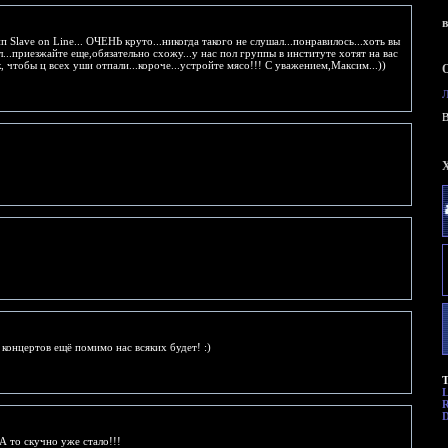
Slave on Line... ОЧЕНЬ круто...никогда такого не слушал...понравилось...хоть вы
л...приезжайте еще,обязательно схожу...у нас пол группы в институте хотят на вас
, чтобы ц всех уши отпали...короче...устройте мясо!!! С уважением,Максим...))
B
 концертов ещё помимо нас всяких будет! :)
Т
R
D
 А то скучно уже стало!!!