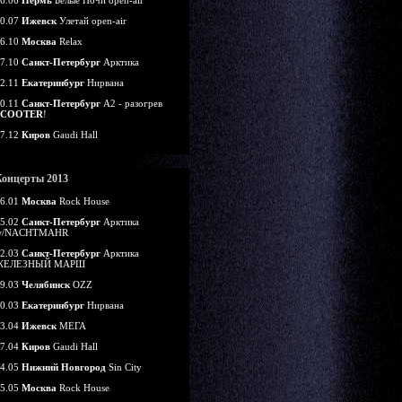
6.06
Пермь
Белые Ночи open-air
0.07
Ижевск
Улетай open-air
6.10
Москва
Relax
7.10
Санкт-Петербург
Арктика
2.11
Екатеринбург
Нирвана
0.11
Санкт-Петербург
А2 - разогрев
SCOOTER
!
7.12
Киров
Gaudi Hall
Концерты 2013
6.01
Москва
Rock House
5.02
Санкт-Петербург
Арктика
w/NACHTMAHR
2.03
Санкт-Петербург
Арктика
ЖЕЛЕЗНЫЙ МАРШ
9.03
Челябинск
OZZ
0.03
Екатеринбург
Нирвана
3.04
Ижевск
МЕГА
7.04
Киров
Gaudi Hall
4.05
Нижний Новгород
Sin City
5.05
Москва
Rock House