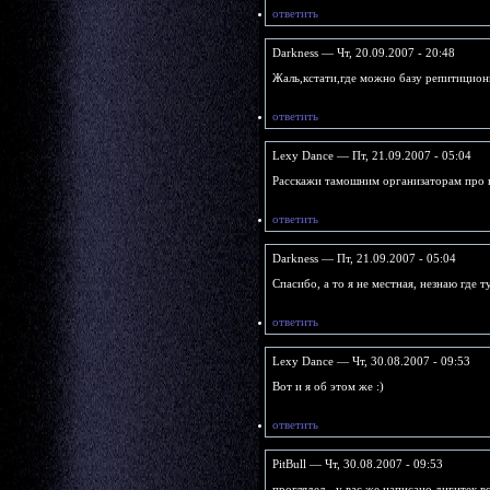
ответить
Darkness — Чт, 20.09.2007 - 20:48
Жаль,кстати,где можно базу репитицион
ответить
Lexy Dance — Пт, 21.09.2007 - 05:04
Расскажи тамошним организаторам про н
ответить
Darkness — Пт, 21.09.2007 - 05:04
Спасибо, а то я не местная, незнаю где т
ответить
Lexy Dance — Чт, 30.08.2007 - 09:53
Вот и я об этом же :)
ответить
PitBull — Чт, 30.08.2007 - 09:53
проглядел - у вас же написано дигитек во