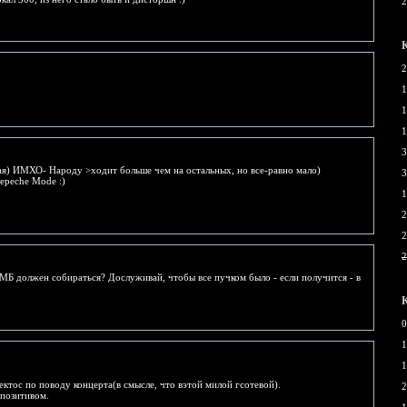
2
2
1
1
1
3
я) ИМХО- Народу >ходит больше чем на остальных, но все-равно мало)
3
epeche Mode :)
1
2
2
2
МБ должен собираться? Дослуживай, чтобы все пучком было - если получится - в
0
1
1
ектос по поводу концерта(в смысле, что вэтой милой гсотевой).
2
 позитивом.