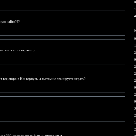
0
1
2
ную найти???
0
1
ас -может и сыграем :)
2
0
2
2
ут все,скоро в Н.н вернусь, а вы там не планируете играть?
2
0
2
0
3
2
1
2
кал 300, из него стало быть и дисторшн :)