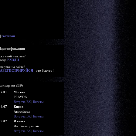
|
гостевая
Идентификация
же свой человек?
огда
ВХОДИ
первые на сайте?
ЗАРЕГИСТРИРУЙСЯ
- это быстро!
Концерты 2026
17.01
Москва
PRAVDA
Встреча ВК
|
Билеты
24.07
Киров
Атмосфера
Встреча ВК
|
Билеты
25.07
Ижевск
Иж Выль open air
Встреча ВК
|
Билеты