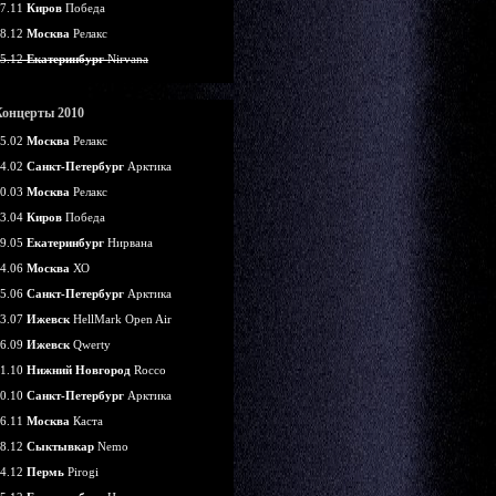
7.11
Киров
Победа
8.12
Москва
Релакс
5.12
Екатеринбург
Nirvana
Концерты 2010
5.02
Москва
Релакс
4.02
Санкт-Петербург
Арктика
0.03
Москва
Релакс
3.04
Киров
Победа
9.05
Екатеринбург
Нирвана
4.06
Москва
ХО
5.06
Санкт-Петербург
Арктика
3.07
Ижевск
HellMark Open Air
6.09
Ижевск
Qwerty
1.10
Нижний Новгород
Rocco
0.10
Санкт-Петербург
Арктика
6.11
Москва
Каста
8.12
Сыктывкар
Nemo
4.12
Пермь
Pirogi