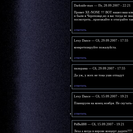
Darkside-max — Пт, 28.09.2007 - 22:21
Привет XE-NONE !!! ВОТ нашел ваш клип 
и были в Череповце,но я вас тогда не зна
посмотреть...приезжайте и отиграйте так
ответить
Lexy Dance — Сб, 29.09.2007 - 17:55
конкретизируйте пожалуйста.
ответить
пилорама — Сб, 29.09.2007 - 17:55
Да уж, у всех не тока уши отпадут
ответить
Lexy Dance — Сб, 15.09.2007 - 19:21
Планируем на конец ноября. Не скучать-
ответить
PitBull88 — Сб, 15.09.2007 - 19:21
Леха а когда в кирове концерт дадите???