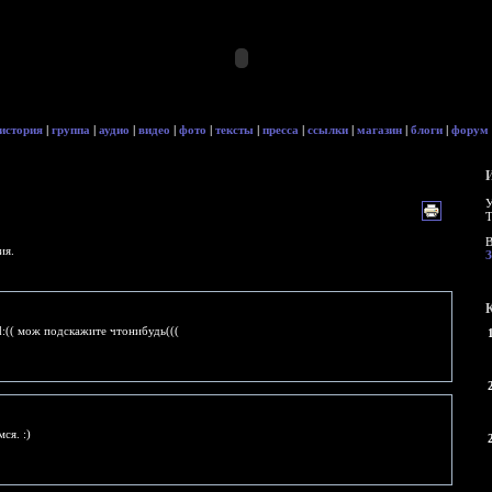
история
|
группа
|
аудио
|
видео
|
фото
|
тексты
|
пресса
|
ссылки
|
магазин
|
блоги
|
форум
У
Т
В
ия.
d:(( мож подскажите чтонибудь(((
ся. :)