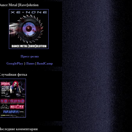
ance Metal [Rave]olution
Пресс-релиз
GooglePlay
|
iTunes
|
BandCamp
Случайная фотка
Последние комментарии