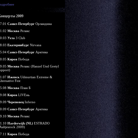
одробнее
Концерты 2009
7.01
Санкт-Петербург
Орландина
1.02
Москва
Релакс
0.03
Ухта
3 Club
8.03
Екатеринбург
Nirvana
5.04
Санкт-Петербург
Арктика
0.05
Киров
Победа
9.05
Москва
Релакс (Hanzel Und Gretyl
upport)
1.07
Ижевск
Udmurtian Extreme &
lternative Fest
5.08
Москва
План Б
9.08
Киров
LIVEнь
9.09
Череповец
Inferno
0.09
Санкт-Петербург
Арктика
9.10
Москва
Релакс
1.10
Harderwijk (NL)
ESTRADO
Aaltjesrock 2009)
7.11
Киров
Победа