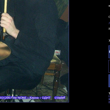
B
Т
R
D