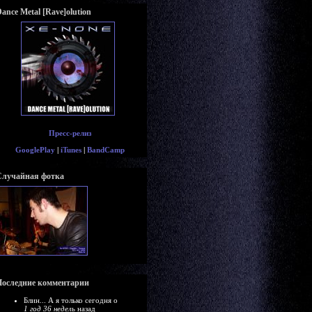
ance Metal [Rave]olution
Пресс-релиз
GooglePlay
|
iTunes
|
BandCamp
Случайная фотка
Последние комментарии
Блин... А я только сегодня о
1 год 36 недель
назад