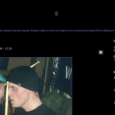
история
|
группа
|
аудио
|
видео
|
фото
|
тексты
|
пресса
|
ссылки
|
магазин
|
блоги
|
форум
У
8 - 12:20
Т
В