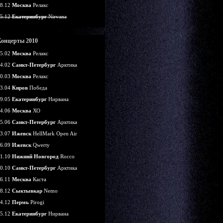
8.12
Москва
Релакс
5.12
Екатеринбург
Nirvana
Концерты 2010
5.02
Москва
Релакс
4.02
Санкт-Петербург
Арктика
0.03
Москва
Релакс
3.04
Киров
Победа
9.05
Екатеринбург
Нирвана
4.06
Москва
ХО
5.06
Санкт-Петербург
Арктика
3.07
Ижевск
HellMark Open Air
6.09
Ижевск
Qwerty
1.10
Нижний Новгород
Rocco
0.10
Санкт-Петербург
Арктика
6.11
Москва
Каста
8.12
Сыктывкар
Nemo
4.12
Пермь
Pirogi
5.12
Екатеринбург
Нирвана