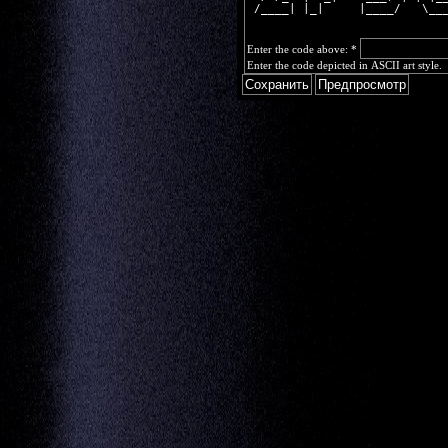
 /____| |_|     |____/   \__
Enter the code above:
*
Enter the code depicted in ASCII art style.