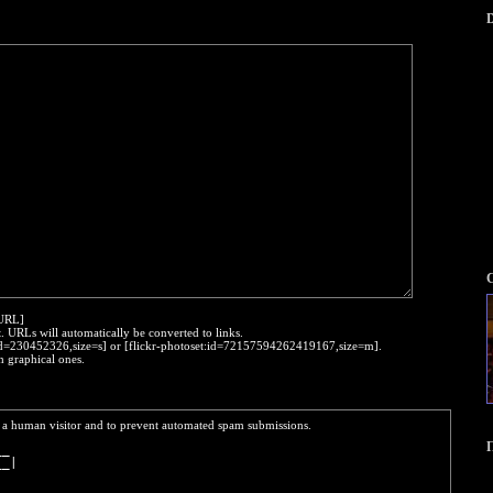
D
:URL]
t. URLs will automatically be converted to links.
o:id=230452326,size=s] or [flickr-photoset:id=72157594262419167,size=m].
h graphical ones.
re a human visitor and to prevent automated spam submissions.
__ 
__|
   
__ 