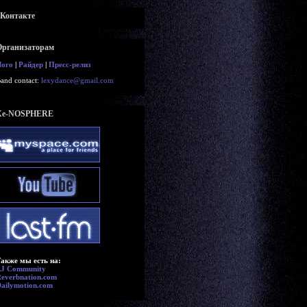
вКонтакте
Организаторам
Лого
|
Райдер
|
Пресс-релиз
and contact:
lexydance@gmail.com
Xe-NOSPHERE
акже мы есть на:
LJ Community
everbnation.com
ailymotion.com