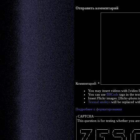
Отправить комментарий
Комментарий:
*
You may insert videos with [video
You can use
BBCode
tags in the tex
Insert Flickr images: [flickr-phot
Textual smileys
will be replaced wit
Подробнее о форматировании
CAPTCHA
This question is for testing whether you a
  _____  _____   ____     __
 |__  / |  ___| / ___|   / _
   / /  | |_    \___ \  | | 
  / /_  |  _|    ___) | | |_