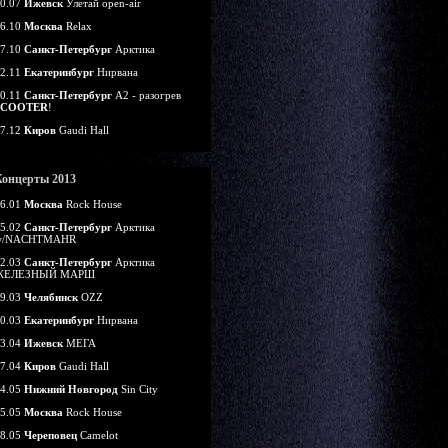
0.07
Ижевск
Улетай open-air
6.10
Москва
Relax
7.10
Санкт-Петербург
Арктика
2.11
Екатеринбург
Нирвана
0.11
Санкт-Петербург
А2 - разогрев
SCOOTER
!
7.12
Киров
Gaudi Hall
Концерты 2013
6.01
Москва
Rock House
5.02
Санкт-Петербург
Арктика
w/NACHTMAHR
2.03
Санкт-Петербург
Арктика
ЖЕЛЕЗНЫЙ МАРШ
9.03
Челябинск
OZZ
0.03
Екатеринбург
Нирвана
3.04
Ижевск
МЕГА
7.04
Киров
Gaudi Hall
4.05
Нижний Новгород
Sin City
5.05
Москва
Rock House
8.05
Череповец
Camelot