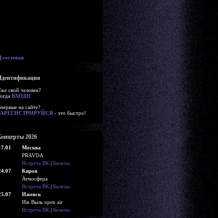
|
гостевая
Идентификация
же свой человек?
огда
ВХОДИ
первые на сайте?
ЗАРЕГИСТРИРУЙСЯ
- это быстро!
Концерты 2026
17.01
Москва
PRAVDA
Встреча ВК
|
Билеты
24.07
Киров
Атмосфера
Встреча ВК
|
Билеты
25.07
Ижевск
Иж Выль open air
Встреча ВК
|
Билеты