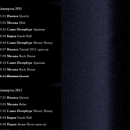
Концерты 2011
1.01
Ижевск
Qwerty
3.02
Москва
Hleb
4.02
Санкт-Петербург
Арктика
6.04
Киров
Gaudi Hall
0.04
Санкт-Петербург
Money Honey
0.07
Ижевск
Улетай 2011 open-air
7.09
Москва
Rock House
8.10
Санкт-Петербург
Арктика
9.10
Москва
Rock House
6.11
Ижевск
Qwerty
Концерты 2012
7.01
Ижевск
Qwerty
3.01
Москва
Relax
1.02
Санкт-Петербург
Money Honey
8.04
Киров
Gaudi Hall
6.06
Пермь
Белые Ночи open-air