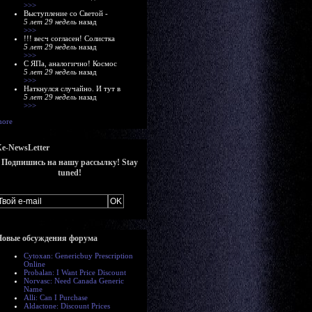
>>>
Выступление со Светой -
5 лет 29 недель
назад
>>>
!!! весч согласен! Солистка
5 лет 29 недель
назад
>>>
С ЯПа, аналогично! Космос
5 лет 29 недель
назад
>>>
Наткнулся случайно. И тут в
5 лет 29 недель
назад
>>>
ore
e-NewsLetter
Подпишись на нашу рассылку! Stay
tuned!
Новые обсуждения форума
Cytoxan: Genericbuy Prescription
Online
Probalan: I Want Price Discount
Norvasc: Need Canada Generic
Name
Alli: Can I Purchase
Aldactone: Discount Prices