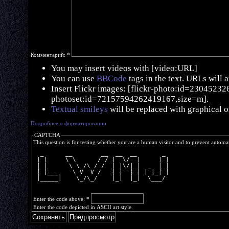
Комментарий:
*
You may insert videos with [video:URL]
You can use
BBCode
tags in the text. URLs will 
Insert Flickr images: [flickr-photo:id=230452326,
photoset:id=72157594262419167,size=m].
Textual smileys
will be replaced with graphical o
Подробнее о форматировании
CAPTCHA
This question is for testing whether you are a human visitor and to prevent autom
  _      __        __  __  __       _ 
 | |     \ \      / / |  \/  |     | |
 | |      \ \ /\ / /  | |\/| |  _  | |
 | |___    \ V  V /   | |  | | | |_| |
 |_____|    \_/\_/    |_|  |_|  \___/ 
Enter the code above:
*
Enter the code depicted in ASCII art style.