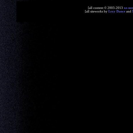
[all content © 2003-2013
xe-no
[all siteworks by
Lexy Dance
and