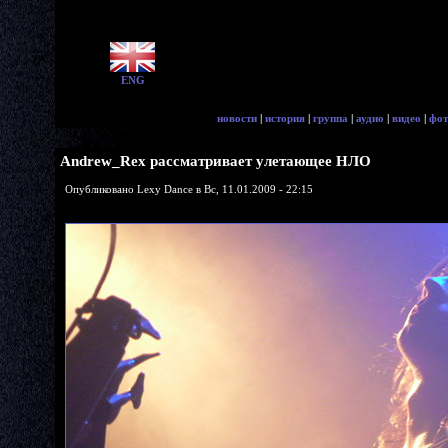
ENG
новости
|
история
|
группа
|
аудио
|
видео
|
фот
Andrew_Rex рассматривает улетающее НЛО
Опубликовано Lexy Dance в Вс, 11.01.2009 - 22:15