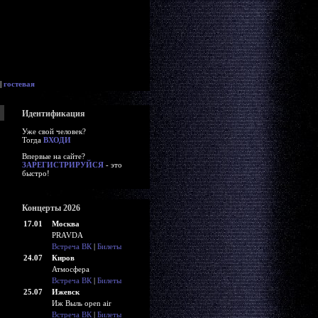
|
гостевая
Идентификация
Уже свой человек?
Тогда
ВХОДИ
Впервые на сайте?
ЗАРЕГИСТРИРУЙСЯ
- это
быстро!
Концерты 2026
17.01
Москва
PRAVDA
Встреча ВК
|
Билеты
24.07
Киров
Атмосфера
Встреча ВК
|
Билеты
25.07
Ижевск
Иж Выль open air
Встреча ВК
|
Билеты