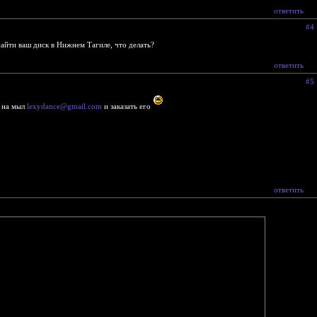
ответить
#4
найти ваш диск в Нижнем Тагиле, что делать?
ответить
#5
 на мыл
lexydance@gmail.com
и заказать его
ответить