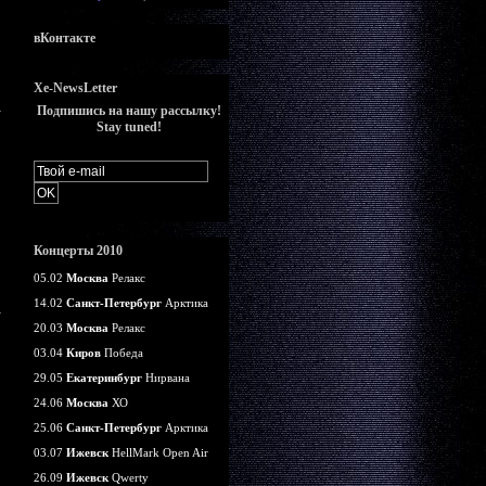
вКонтакте
Xe-NewsLetter
Подпишись на нашу рассылку!
Stay tuned!
Концерты 2010
05.02
Москва
Релакс
14.02
Санкт-Петербург
Арктика
20.03
Москва
Релакс
03.04
Киров
Победа
29.05
Екатеринбург
Нирвана
24.06
Москва
ХО
25.06
Санкт-Петербург
Арктика
03.07
Ижевск
HellMark Open Air
26.09
Ижевск
Qwerty