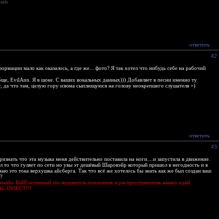
aits
ответить
#2
ормации мало как оказалось, а где же... фото? Я так хотел что нибудь себе на рабочий
бще, EvilAnn. Я в шоке. С ваших вокальных данных))) Добавляет в песни именно ту
, да что там, целую гору изюма сыплющуюся на голову неокрепшего слушателя =)
ответить
#3
изнать что эта музыка меня действительно поставила на ноги....и запустила в движение.
ал то что гуляет по сети но увы эт дешёвый Шаровэйр который пришол в негодность и я
аю это тока верхушка айсберга. Так что всё же хотелось бы знать как же был создан ваш
?
спаибо ВаШ истинный последователь поклонник и распространитель ваших идей
AL INSECT!!!