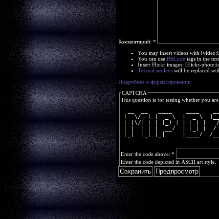
Комментарий:
*
You may insert videos with [video
You can use
BBCode
tags in the tex
Insert Flickr images: [flickr-phot
Textual smileys
will be replaced wit
Подробнее о форматировании
CAPTCHA
This question is for testing whether you a
  __  __   ____    ____    _
 |  \/  | |  _ \  |  _ \  |_
 | |\/| | | |_) | | | | |   
 | |  | | |  __/  | |_| |  /
 |_|  |_| |_|     |____/  /_
Enter the code above:
*
Enter the code depicted in ASCII art style.