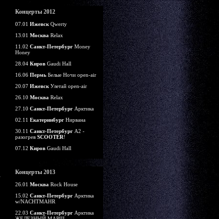
Концерты 2012
07.01
Ижевск
Qwerty
13.01
Москва
Relax
11.02
Санкт-Петербург
Money
Honey
28.04
Киров
Gaudi Hall
16.06
Пермь
Белые Ночи open-air
20.07
Ижевск
Улетай open-air
26.10
Москва
Relax
27.10
Санкт-Петербург
Арктика
02.11
Екатеринбург
Нирвана
30.11
Санкт-Петербург
А2 -
разогрев
SCOOTER
!
07.12
Киров
Gaudi Hall
Концерты 2013
26.01
Москва
Rock House
15.02
Санкт-Петербург
Арктика
w/NACHTMAHR
22.03
Санкт-Петербург
Арктика
ЖЕЛЕЗНЫЙ МАРШ