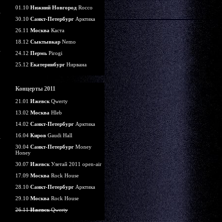
01.10
Нижний Новгород
Rocco
30.10
Санкт-Петербург
Арктика
26.11
Москва
Каста
18.12
Сыктывкар
Nemo
24.12
Пермь
Pirogi
25.12
Екатеринбург
Нирвана
Концерты 2011
21.01
Ижевск
Qwerty
13.02
Москва
Hleb
14.02
Санкт-Петербург
Арктика
16.04
Киров
Gaudi Hall
30.04
Санкт-Петербург
Money
Honey
30.07
Ижевск
Улетай 2011 open-air
17.09
Москва
Rock House
28.10
Санкт-Петербург
Арктика
29.10
Москва
Rock House
26.11
Ижевск
Qwerty