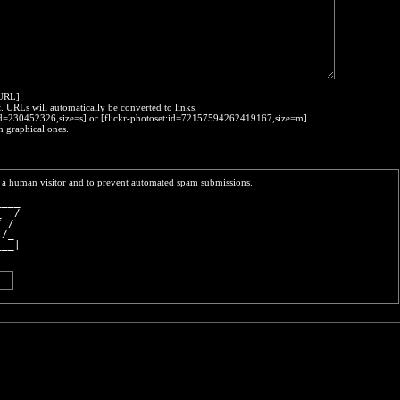
:URL]
t. URLs will automatically be converted to links.
o:id=230452326,size=s] or [flickr-photoset:id=72157594262419167,size=m].
h graphical ones.
re a human visitor and to prevent automated spam submissions.
____
_  /
/ / 
 /_ 
___|