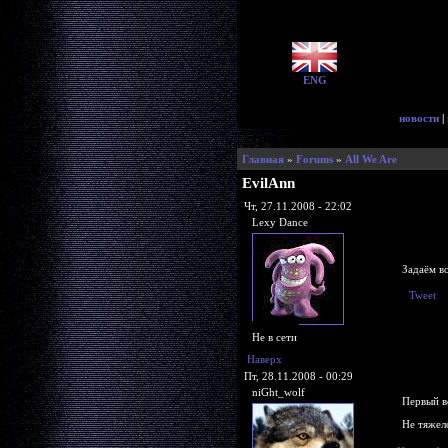
ENG
новости
|
Главная
»
Forums
»
All We Are
EvilAnn
Чт, 27.11.2008 - 22:02
Lexy Dance
Задаём в
Tweet
Не в сети
Наверх
Пт, 28.11.2008 - 00:29
niGht_wolf
Первый в
Не тяжел