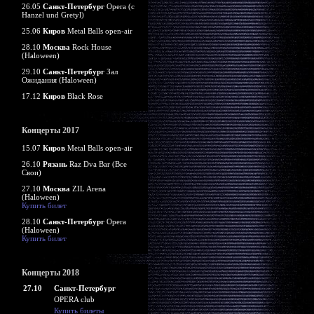
26.05
Санкт-Петербург
Opera (c
Hanzel und Gretyl)
25.06
Киров
Metal Balls open-air
28.10
Москва
Rock House
(Haloween)
29.10
Санкт-Петербург
Зал
Ожидания (Haloween)
17.12
Киров
Black Rose
Концерты 2017
15.07
Киров
Metal Balls open-air
26.10
Рязань
Raz Dva Bar (Все
Свои)
27.10
Москва
ZIL Arena
(Haloween)
Купить билет
28.10
Санкт-Петербург
Opera
(Haloween)
Купить билет
Концерты 2018
27.10
Санкт-Петербург
OPERA club
Купить билеты