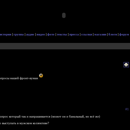
история
|
группа
|
аудио
|
видео
|
фото
|
тексты
|
пресса
|
ссылки
|
магазин
|
блоги
|
форум
опросы нашей фронт-вуман
#1
опрос который так и напрашивается (может он и банальный, но всё же)
о выступать в мужском коллективе?