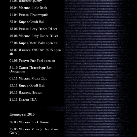
21.03
Ижевск
Qwerty
10.04
Москва
Little Rock
11.04
Рязань
Планетарий
25.04
Киров
Gaudi Hall
18.06
Рязань
Lexy Dance DJ-set
19.06
Москва
Lexy Dance DJ-set
27.06
Киров
Metal Balls open air
18.07
Ижевск
УЛЕТАЙ 2015 open
air
01.08
Уржум
Fire Fuel open air
31.10
Санкт-Петербург
Зал
Ожидания
01.11
Москва
Mona Club
13.11
Киров
Gaudi Hall
20.11
Ижевск
Подвал
21.11
Глазов
TBA
Концерты 2016
26.03
Москва
Rock House
25.05
Москва
Volta (c Hanzel und
Gretyl)