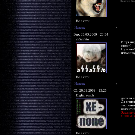
Heaven Aw
Не в сети
Наверх
Втр, 03.03.2009 - 23:34
aSSaSSin
И тут инф
стол =)
Ну а воо
изюминку
Не в сети
Наверх
Сб, 26.09.2009 - 13:25
Digital roach
должен пр
Да я чит
так поним
коллектив
Заранее 
!!!DIGIT
Не в сети