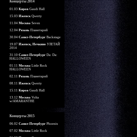
Концерты 2014
01.03
Киров
Gaudi Hall
15.03
Ижевск
Qwerty
11.04
Москва
Seven
12.04
Рязань
Планетарий
30.04
Санкт-Петербург
Backstage
19.07
Ижевск, Нечкино
УЛЕТАЙ
2014
31.10
Санкт-Петербург
Da: Da:
HALLOWEEN
01.11
Москва
Little Rock
HALLOWEEN
02.11
Рязань
Планетарий
08.11
Ижевск
Qwerty
15.11
Киров
Gaudi Hall
13.12
Москва
Volta
w/AMARANTHE
Концерты 2015
06.02
Санкт-Петербург
Phoenix
07.02
Москва
Little Rock