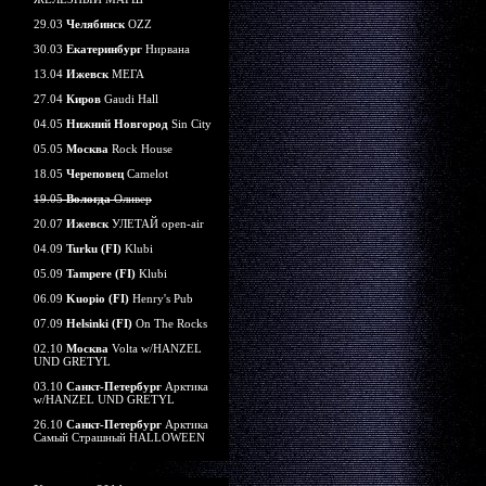
29.03
Челябинск
OZZ
30.03
Екатеринбург
Нирвана
13.04
Ижевск
МЕГА
27.04
Киров
Gaudi Hall
04.05
Нижний Новгород
Sin City
05.05
Москва
Rock House
18.05
Череповец
Camelot
19.05
Вологда
Оливер
20.07
Ижевск
УЛЕТАЙ open-air
04.09
Turku (FI)
Klubi
05.09
Tampere (FI)
Klubi
06.09
Kuopio (FI)
Henry's Pub
07.09
Helsinki (FI)
On The Rocks
02.10
Москва
Volta w/HANZEL
UND GRETYL
03.10
Санкт-Петербург
Арктика
w/HANZEL UND GRETYL
26.10
Санкт-Петербург
Арктика
Самый Страшный HALLOWEEN