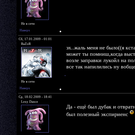
Не в сети
Наверх
Сб, 17.01.2009 - 01:01
RaZoR
эх..жаль меня не было((я кс
может ты помниш,когда выс
возле заправки лукойл на по
все так напилились ну вобще
Не в сети
Наверх
Ср, 18.02.2009 - 18:41
Lexy Dance
Да - ещё был дубак и отврат
был полезный экспириенс