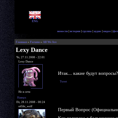
ENG
новости
|
история
|
группа
|
аудио
|
видео
|
фот
Главная
»
Forums
»
All We Are
Lexy Dance
Чт, 27.11.2008 - 22:01
Lexy Dance
Итак... какие будут вопросы
Tweet
Не в сети
Наверх
Пт, 28.11.2008 - 00:24
niGht_wolf
Первый Вопрос (Официально 
Как человека с большущим ч