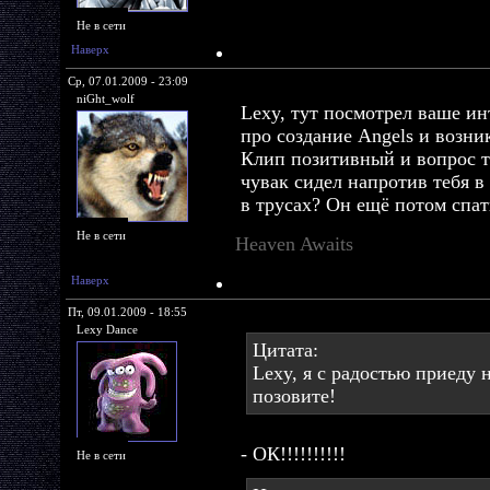
Не в сети
Наверх
Ср, 07.01.2009 - 23:09
niGht_wolf
Lexy, тут посмотрел ваше и
про создание Angels и возни
Клип позитивный и вопрос тож
чувак сидел напротив тебя в
в трусах? Он ещё потом спат
Не в сети
Heaven Awaits
Наверх
Пт, 09.01.2009 - 18:55
Lexy Dance
Цитата:
Lexy, я с радостью приеду 
позовите!
- ОК!!!!!!!!!!
Не в сети