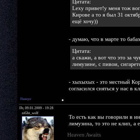
Цитата:
Lexy привет!у меня тож воп
Кирове а то я был 31 октяб
ещё хочу))
- думаю, что в марте то баб
Цитата:
а скажи, а вот что это за ч
лимузине, с пивои, сигарет
- хыхыхых - это местный Ко
согласился сняться у нас в к
Наверх
Пт, 09.01.2009 - 19:28
niGht_wolf
То есть как вы говорили в и
лимузина, то это не клип, а е
Heaven Awaits