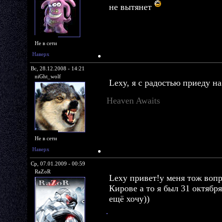
не вытянет
Не в сети
Наверх
Вс, 28.12.2008 - 14:21
niGht_wolf
Lexy, я с радостью приеду на
Heaven Awaits
Не в сети
Наверх
Ср, 07.01.2009 - 00:59
RaZoR
Lexy привет!у меня тож вопро
Кирове а то я был 31 октября
ещё хочу))