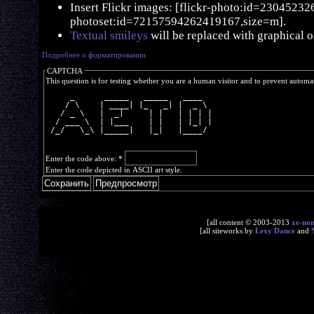
Insert Flickr images: [flickr-photo:id=230452326,
photoset:id=72157594262419167,size=m].
Textual smileys
will be replaced with graphical o
Подробнее о форматировании
CAPTCHA
This question is for testing whether you are a human visitor and to prevent autom
     _      _____   _____   ____  
    / \    | ____| |_   _| |  _ \ 
   / _ \   |  _|     | |   | | | |
  / ___ \  | |___    | |   | |_| |
 /_/   \_\ |_____|   |_|   |____/ 
Enter the code above:
*
Enter the code depicted in ASCII art style.
[all content © 2003-2013
xe-no
[all siteworks by
Lexy Dance
and