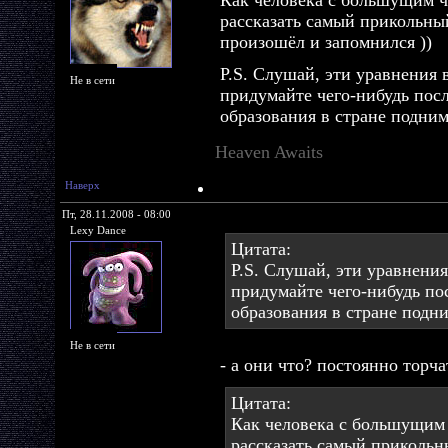
рассказать самый прикольны
произошёл и запомнился ))
P.S. Слушай, эти уравнения
Не в сети
придумайте чего-нибудь пос
образования в стране подним
Heaven Awaits
Наверх
Пт, 28.11.2008 - 08:00
Lexy Dance
Цитата:
P.S. Слушай, эти уравнени
придумайте чего-нибудь по
образования в стране подни
Не в сети
- а они что? постоянно торч
Цитата:
Как человека с большущим
рассказать самый прикольн