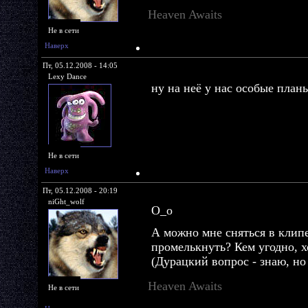
Heaven Awaits
Не в сети
Наверх
Пт, 05.12.2008 - 14:05
Lexy Dance
ну на неё у нас особые пла
Не в сети
Наверх
Пт, 05.12.2008 - 20:19
niGht_wolf
О_о
А можно мне сняться в клипе
промелькнуть? Кем угодно, х
(Дурацкий вопрос - знаю, но 
Heaven Awaits
Не в сети