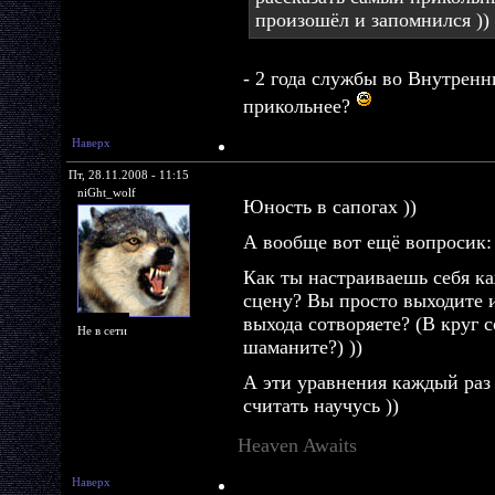
произошёл и запомнился ))
- 2 года службы во Внутренн
прикольнее?
Наверх
Пт, 28.11.2008 - 11:15
niGht_wolf
Юность в сапогах ))
А вообще вот ещё вопросик:
Как ты настраиваешь себя к
сцену? Вы просто выходите и
выхода сотворяете? (В круг с
Не в сети
шаманите?) ))
А эти уравнения каждый раз 
считать научусь ))
Heaven Awaits
Наверх