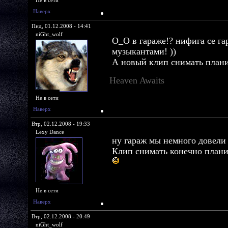
Наверх
Пнд, 01.12.2008 - 14:41
niGht_wolf
О_О в гараже!? нифига се га
музыкантами! ))
А новый клип снимать план
Heaven Awaits
Не в сети
Наверх
Втр, 02.12.2008 - 19:33
Lexy Dance
ну гараж мы немного довели
Клип снимать конечно плани
Не в сети
Наверх
Втр, 02.12.2008 - 20:49
niGht_wolf