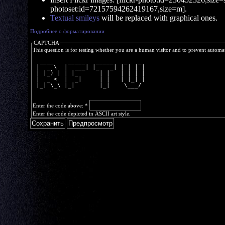
photoset:id=72157594262419167,size=m].
Textual smileys
will be replaced with graphical ones.
Подробнее о форматировании
CAPTCHA
This question is for testing whether you are a human visitor and to prevent autom
  ____    _____   _____   _   _ 
 |  _ \  |  ___| |_   _| | | | |
 | |_) | | |_      | |   | | | |
 |  _ <  |  _|     | |   | |_| |
 |_| \_\ |_|       |_|    \___/ 
Enter the code above:
*
Enter the code depicted in ASCII art style.