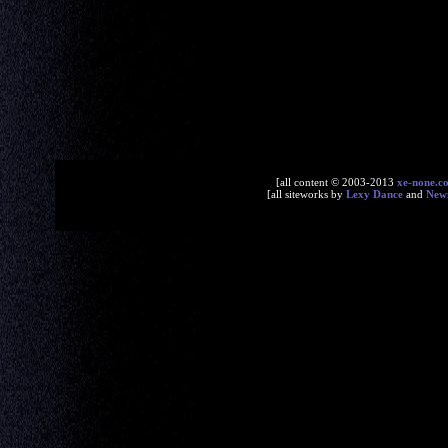
[all content © 2003-2013
xe-none.c
[all siteworks by
Lexy Dance
and
New