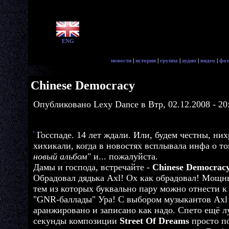
ENG
новости
|
история
|
группа
|
аудио
|
видео
|
фот
Chinese Democracy
Опубликовано Lexy Dance в Втр, 02.12.2008 - 20
Госспаде. 14 лет ждали. Или, будем честны, ни
хихикали, когда в новостях всплывала инфа о т
новый альбом"
и... пожалуйста.
Дамы и господа, встречайте -
Chinese Democrac
Обрадовал дядька Axl! Ох как обрадовал! Мощн
тем из которых буквально пару можно отнести 
"GNR-баллады" Ура! С выбором музыкантов Axl 
аранжировано и записано как надо. Спето ещё л
секунды композиции
Street Of Dreams
просто п