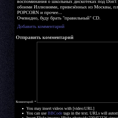
воспоминания о школьных дискотеках под Don't 
обоими Иллюзиями, привезённых из Москвы, пл
POPCORN и прочее...
Очевидно, буду брать "правильный" CD.
Добавить комментарий
Отправить комментарий
Комментарий:
*
You may insert videos with [video:URL]
You can use
BBCode
tags in the text. URLs will automa
Insert Flickr images: [flickr-photo:id=230452326,size=s]