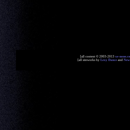
[all content © 2003-2013
xe-none.c
[all siteworks by
Lexy Dance
and
New