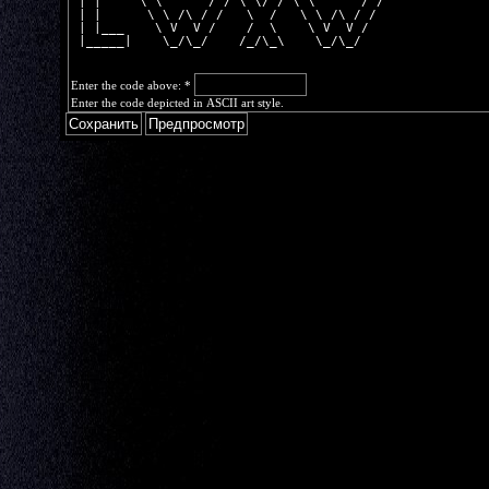
 | |     \ \      / / \ \/ / \ \      / /
 | |      \ \ /\ / /   \  /   \ \ /\ / / 
 | |___    \ V  V /    /  \    \ V  V /  
 |_____|    \_/\_/    /_/\_\    \_/\_/   
Enter the code above:
*
Enter the code depicted in ASCII art style.