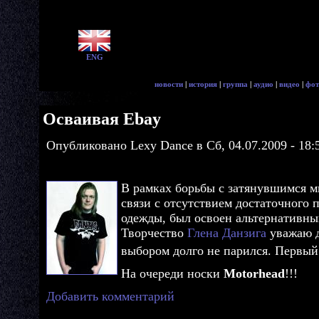
ENG
новости
|
история
|
группа
|
аудио
|
видео
|
фот
Осваивая Ebay
Опубликовано Lexy Dance в Сб, 04.07.2009 - 18:
В рамках борьбы с затянувшимся м
связи с отсутствием достаточного
одежды, был освоен альтернативны
Творчество
Глена Данзига
уважаю д
выбором долго не парился. Первый
На очереди носки
Motorhead
!!!
Добавить комментарий