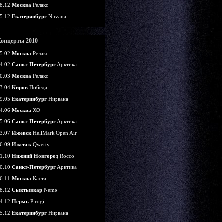
8.12
Москва
Релакс
5.12
Екатеринбург
Nirvana
Концерты 2010
5.02
Москва
Релакс
4.02
Санкт-Петербург
Арктика
0.03
Москва
Релакс
3.04
Киров
Победа
9.05
Екатеринбург
Нирвана
4.06
Москва
ХО
5.06
Санкт-Петербург
Арктика
3.07
Ижевск
HellMark Open Air
6.09
Ижевск
Qwerty
1.10
Нижний Новгород
Rocco
0.10
Санкт-Петербург
Арктика
6.11
Москва
Каста
8.12
Сыктывкар
Nemo
4.12
Пермь
Pirogi
5.12
Екатеринбург
Нирвана