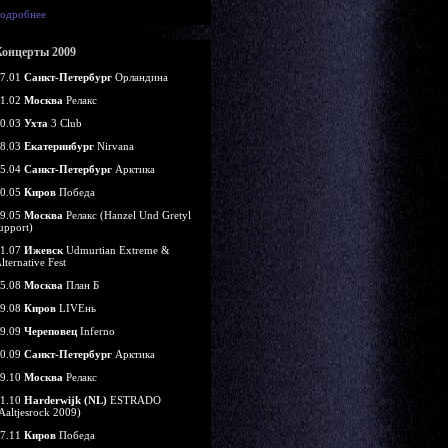
одробнее
Концерты 2009
7.01
Санкт-Петербург
Орландина
1.02
Москва
Релакс
0.03
Ухта
3 Club
8.03
Екатеринбург
Nirvana
5.04
Санкт-Петербург
Арктика
0.05
Киров
Победа
9.05
Москва
Релакс (Hanzel Und Gretyl
upport)
1.07
Ижевск
Udmurtian Extreme &
lternative Fest
5.08
Москва
План Б
9.08
Киров
LIVEнь
9.09
Череповец
Inferno
0.09
Санкт-Петербург
Арктика
9.10
Москва
Релакс
1.10
Harderwijk (NL)
ESTRADO
Aaltjesrock 2009)
7.11
Киров
Победа