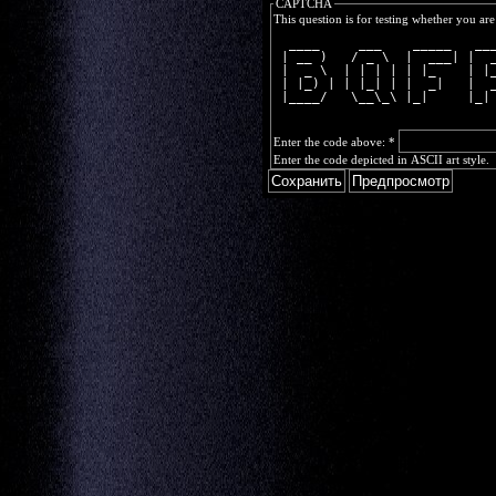
CAPTCHA
This question is for testing whether you a
  ____     ___    _____   __
 | __ )   / _ \  |  ___| |  
 |  _ \  | | | | | |_    | |
 | |_) | | |_| | |  _|   |  
 |____/   \__\_\ |_|     |_|
Enter the code above:
*
Enter the code depicted in ASCII art style.