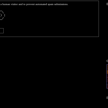
D
re a human visitor and to prevent automated spam submissions.
__  
_ \ 
_) |
__/ 
    