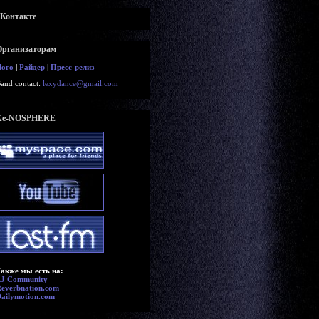
вКонтакте
Организаторам
Лого
|
Райдер
|
Пресс-релиз
and contact:
lexydance@gmail.com
Xe-NOSPHERE
акже мы есть на:
LJ Community
everbnation.com
ailymotion.com