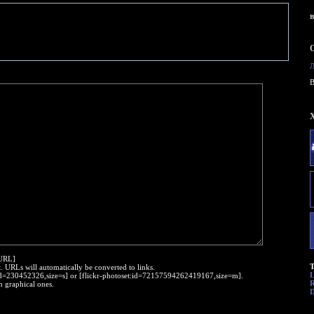
B
:URL]
Т
t. URLs will automatically be converted to links.
o:id=230452326,size=s] or [flickr-photoset:id=72157594262419167,size=m].
R
h graphical ones.
D