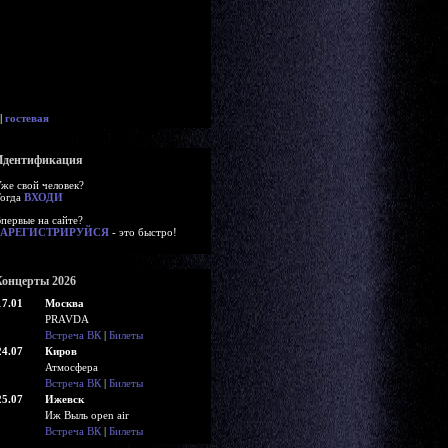
|
гостевая
Идентификация
же свой человек?
огда
ВХОДИ
первые на сайте?
ЗАРЕГИСТРИРУЙСЯ
- это быстро!
Концерты 2026
17.01
Москва
PRAVDA
Встреча ВК
|
Билеты
24.07
Киров
Атмосфера
Встреча ВК
|
Билеты
25.07
Ижевск
Иж Выль open air
Встреча ВК
|
Билеты