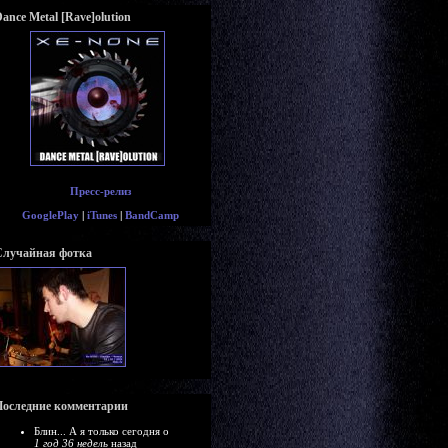
ance Metal [Rave]olution
Пресс-релиз
GooglePlay
|
iTunes
|
BandCamp
Случайная фотка
Последние комментарии
Блин... А я только сегодня о
1 год 36 недель
назад