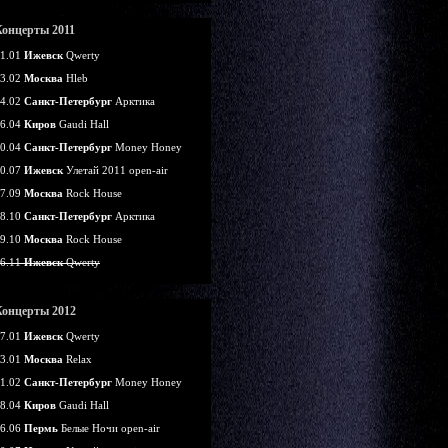
Концерты 2011
1.01
Ижевск
Qwerty
3.02
Москва
Hleb
4.02
Санкт-Петербург
Арктика
6.04
Киров
Gaudi Hall
0.04
Санкт-Петербург
Money Honey
0.07
Ижевск
Улетай 2011 open-air
7.09
Москва
Rock House
8.10
Санкт-Петербург
Арктика
9.10
Москва
Rock House
6.11
Ижевск
Qwerty
Концерты 2012
7.01
Ижевск
Qwerty
3.01
Москва
Relax
1.02
Санкт-Петербург
Money Honey
8.04
Киров
Gaudi Hall
6.06
Пермь
Белые Ночи open-air