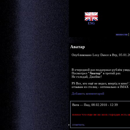
ENG
новости
|
Аватар
Опубликовано Lexy Dance в Втр, 05.01.2
В очередной раз поддержал рублём увя
Посмотрел
"Аватар"
в третий раз.
Не голодай, Джеймс!
PS Все, кто ещё не видел, вперёд в кино!
отзывам из столиц - оптимально в IMAX
Добавить комментарий
Витя — Пнд, 08.02.2010 - 12:39
плохо что еще не во всех городах есть 
ответить