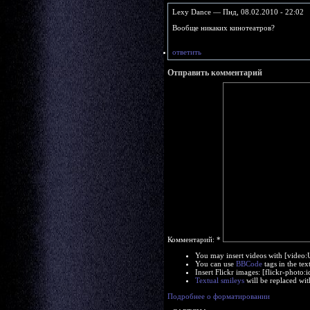
Lexy Dance — Пнд, 08.02.2010 - 22:02
Вообще никаких кинотеатров?
ответить
Отправить комментарий
Комментарий:
*
You may insert videos with [video
You can use
BBCode
tags in the tex
Insert Flickr images: [flickr-phot
Textual smileys
will be replaced wit
Подробнее о форматировании