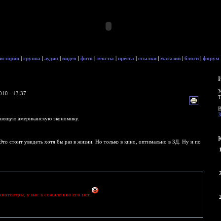
история
|
группа
|
аудио
|
видео
|
фото
|
тексты
|
пресса
|
ссылки
|
магазин
|
блоги
|
форум
У
010 - 13:37
Т
В
дающую американскую экономику.
 Это стоит увидеть хотя бы раз в жизни. Но только в кино, оптимально в 3Д. Ну и по
кинотеатры, у нас к сожалению его нет