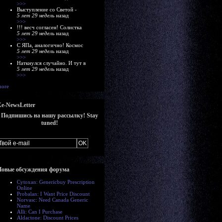
>>>
Выступление со Светой -
5 лет 29 недель
назад
>>>
!!! весч согласен! Солистка
5 лет 29 недель
назад
>>>
С ЯПа, аналогично! Космос
5 лет 29 недель
назад
>>>
Наткнулся случайно. И тут в
5 лет 29 недель
назад
>>>
ore
e-NewsLetter
Подпишись на нашу рассылку! Stay
tuned!
Новые обсуждения форума
Cytoxan: Genericbuy Prescription
Online
Probalan: I Want Price Discount
Norvasc: Need Canada Generic
Name
Alli: Can I Purchase
Aldactone: Discount Prices