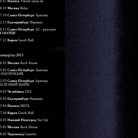
0.07
Ижевск
Улетай open-air
6.10
Москва
Relax
7.10
Санкт-Петербург
Арктика
2.11
Екатеринбург
Нирвана
0.11
Санкт-Петербург
А2 - разогрев
SCOOTER
!
7.12
Киров
Gaudi Hall
Концерты 2013
6.01
Москва
Rock House
5.02
Санкт-Петербург
Арктика
w/NACHTMAHR
2.03
Санкт-Петербург
Арктика
ЖЕЛЕЗНЫЙ МАРШ
9.03
Челябинск
OZZ
0.03
Екатеринбург
Нирвана
3.04
Ижевск
МЕГА
7.04
Киров
Gaudi Hall
4.05
Нижний Новгород
Sin City
5.05
Москва
Rock House
8.05
Череповец
Camelot