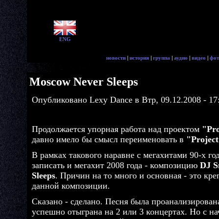
ENG
новости
|
история
|
группа
|
аудио
|
видео
|
фот
Moscow Never Sleeps
Опубликовано Lexy Dance в Втр, 09.12.2008 - 17
Продолжается упорная работа над проектом
"Pr
давно имело бы смысл переименовать в
"Project
В рамках такового наравне с мегахитами 90-х г
записать и мегахит 2008 года - композицию
DJ S
Sleeps
. Причин на то много и основная - это кр
данной композиции.
Сказано - сделано. Песня была проанализирован
успешно отыграна на 2 или 3 концертах. Но с н