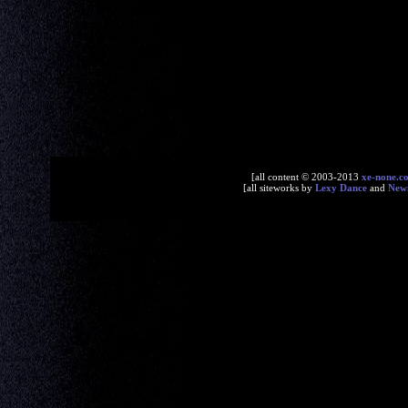
[all content © 2003-2013
xe-none.c
[all siteworks by
Lexy Dance
and
New