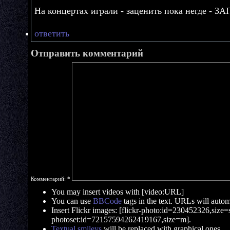
На концертах играли - заценить пока негде 
ответить
Отправить комментарий
Комментарий:
*
You may insert videos with [video:URL]
You can use
BBCode
tags in the text. URLs will automa
Insert Flickr images: [flickr-photo:id=230452326,size=s]
photoset:id=72157594262419167,size=m].
Textual smileys
will be replaced with graphical ones.