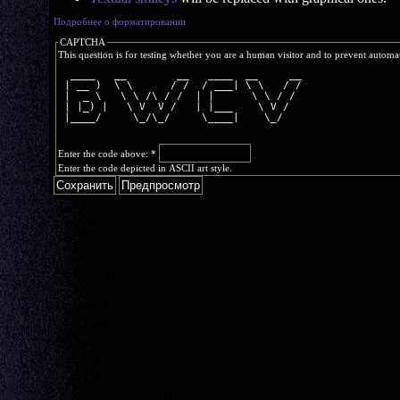
Подробнее о форматировании
CAPTCHA
This question is for testing whether you are a human visitor and to prevent autom
  ____   __        __   ____  __     __
 | __ )  \ \      / /  / ___| \ \   / /
 |  _ \   \ \ /\ / /  | |      \ \ / / 
 | |_) |   \ V  V /   | |___    \ V /  
 |____/     \_/\_/     \____|    \_/   
Enter the code above:
*
Enter the code depicted in ASCII art style.