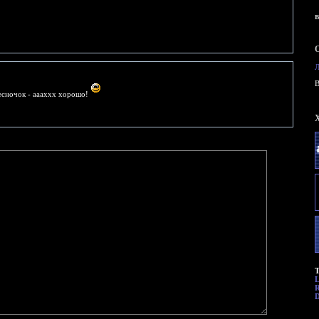
B
есночок - аааххх хорошо!
Т
R
D