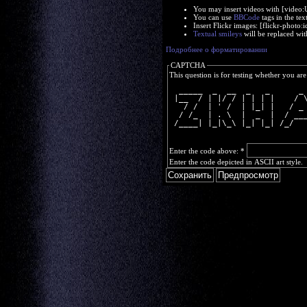
You may insert videos with [video
You can use
BBCode
tags in the tex
Insert Flickr images: [flickr-phot
Textual smileys
will be replaced wit
Подробнее о форматировании
CAPTCHA
This question is for testing whether you a
  _____  _  __  _   _      _
 |__  / | |/ / | | | |    / 
   / /  | ' /  | |_| |   / _
  / /_  | . \  |  _  |  / __
 /____| |_|\_\ |_| |_| /_/  
Enter the code above:
*
Enter the code depicted in ASCII art style.