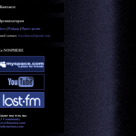
вКонтакте
Организаторам
Лого
|
Райдер
|
Пресс-релиз
and contact:
lexydance@gmail.com
Xe-NOSPHERE
акже мы есть на:
LJ Community
everbnation.com
ailymotion.com