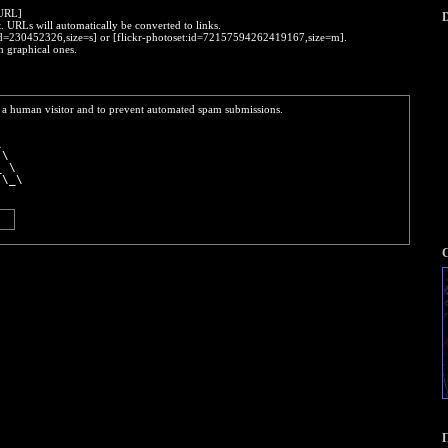
:URL]
D
t. URLs will automatically be converted to links.
o:id=230452326,size=s] or [flickr-photoset:id=72157594262419167,size=m].
h graphical ones.
re a human visitor and to prevent automated spam submissions.
    
\   
 \  
_ \ 
 \_\