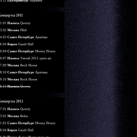
5.12
Екатеринбург
Нирвана
Концерты 2011
1.01
Ижевск
Qwerty
3.02
Москва
Hleb
4.02
Санкт-Петербург
Арктика
6.04
Киров
Gaudi Hall
0.04
Санкт-Петербург
Money Honey
0.07
Ижевск
Улетай 2011 open-air
7.09
Москва
Rock House
8.10
Санкт-Петербург
Арктика
9.10
Москва
Rock House
6.11
Ижевск
Qwerty
Концерты 2012
7.01
Ижевск
Qwerty
3.01
Москва
Relax
1.02
Санкт-Петербург
Money Honey
8.04
Киров
Gaudi Hall