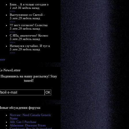
Блин... А я только сегодня о
1 год 36 недель
назад
>>>
Выступление со Светой -
5 лет 29 недель
назад
>>>
!!! весч согласен! Солистка
5 лет 29 недель
назад
>>>
С ЯПа, аналогично! Космос
5 лет 29 недель
назад
>>>
Наткнулся случайно. И тут в
5 лет 29 недель
назад
>>>
ore
e-NewsLetter
Подпишись на нашу рассылку! Stay
tuned!
Новые обсуждения форума
Norvasc: Need Canada Generic
Name
Alli: Can I Purchase
Aldactone: Discount Prices
Combivent: Buy In Switzerland