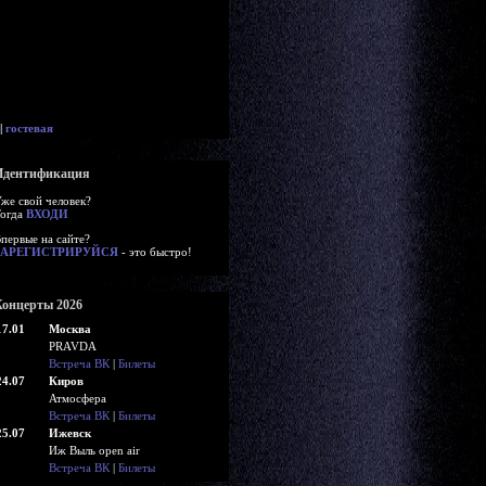
|
гостевая
Идентификация
же свой человек?
огда
ВХОДИ
первые на сайте?
ЗАРЕГИСТРИРУЙСЯ
- это быстро!
Концерты 2026
17.01
Москва
PRAVDA
Встреча ВК
|
Билеты
24.07
Киров
Атмосфера
Встреча ВК
|
Билеты
25.07
Ижевск
Иж Выль open air
Встреча ВК
|
Билеты