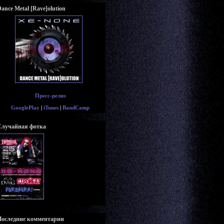
ance Metal [Rave]olution
Пресс-релиз
GooglePlay
|
iTunes
|
BandCamp
Случайная фотка
Последние комментарии