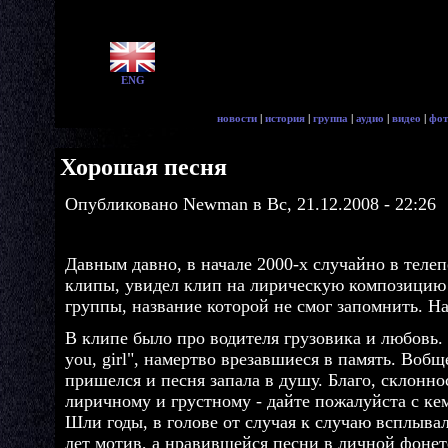
ENG
новости
|
история
|
группа
|
аудио
|
видео
|
фот
Хорошая песня
Опубликовано Newman в Вс, 21.12.2008 - 22:26
Давным давно, в начале 2000-х случайно в телеп
клипы, увидел клип на лирическую композицию
группы, название которой не смог запомнить. На
В клипе было про водителя грузовика и любовь. 
you, girl", намертво врезавшиеся в память. Вобщ
пришелся и песня запала в душу. Благо, склонно
лиричному и грустному - дайте пожалуйста с ке
Шли годы, в голове от случая к случаю всплыва
лет мотив, а нравившейся песни в личной фонет