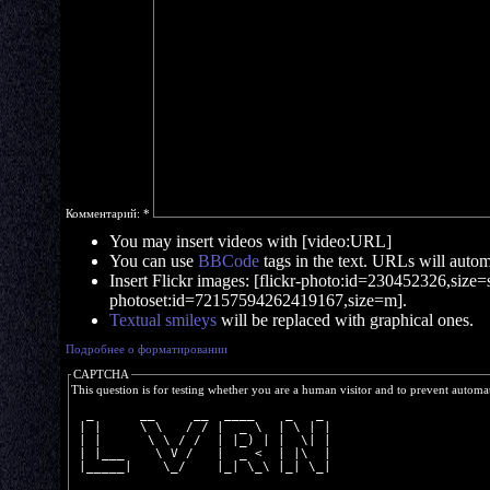
Комментарий:
*
You may insert videos with [video:URL]
You can use
BBCode
tags in the text. URLs will automa
Insert Flickr images: [flickr-photo:id=230452326,size=s]
photoset:id=72157594262419167,size=m].
Textual smileys
will be replaced with graphical ones.
Подробнее о форматировании
CAPTCHA
This question is for testing whether you are a human visitor and to prevent autom
  _      __     __  ____    _   _ 
 | |     \ \   / / |  _ \  | \ | |
 | |      \ \ / /  | |_) | |  \| |
 | |___    \ V /   |  _ <  | |\  |
 |_____|    \_/    |_| \_\ |_| \_|