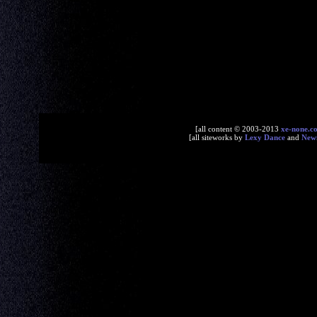
[all content © 2003-2013
xe-none.c
[all siteworks by
Lexy Dance
and
New