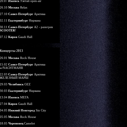
20.07
Ижевск
Улетай open-air
26.10
Москва
Relax
27.10
Санкт-Петербург
Арктика
02.11
Екатеринбург
Нирвана
30.11
Санкт-Петербург
А2 - разогрев
SCOOTER
!
07.12
Киров
Gaudi Hall
Концерты 2013
26.01
Москва
Rock House
15.02
Санкт-Петербург
Арктика
w/NACHTMAHR
22.03
Санкт-Петербург
Арктика
ЖЕЛЕЗНЫЙ МАРШ
29.03
Челябинск
OZZ
30.03
Екатеринбург
Нирвана
13.04
Ижевск
МЕГА
27.04
Киров
Gaudi Hall
04.05
Нижний Новгород
Sin City
05.05
Москва
Rock House
18.05
Череповец
Camelot