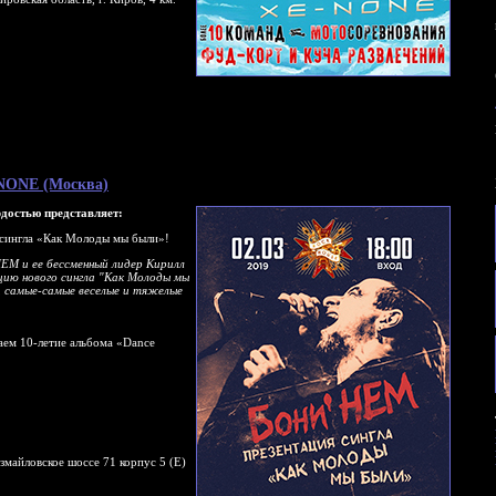
e-NONE (Москва)
достью представляет:
 сингла «Как Молоды мы были»!
ЕМ и ее бессменный лидер Кирилл
цию нового сингла "Как Молоды мы
, самые-самые веселые и тяжелые
чаем 10-летие альбома «Dance
змайловское шоссе 71 корпус 5 (Е)