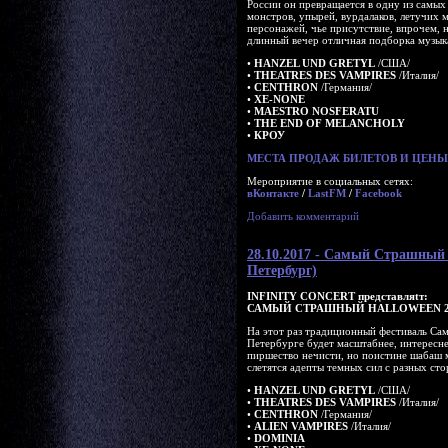
России он превращается в одну из самых
монстров, упырей, вурдалаков, летучих
персонажей, чье присутствие, впрочем, н
длинный вечер отличная подборка музык
•
HANZEL UND GRETYL
/США/
•
THEATRES DES VAMPIRES
/Италия/
•
CENTHRON
/Германия/
•
XE-NONE
•
MAESTRO NOSFERATU
•
THE END OF MELANCHOLY
•
КРОУ
МЕСТА ПРОДАЖ БИЛЕТОВ И ЦЕНЫ 
Мероприятие в социальных сетях:
вКонтакте
/
LastFM
/
Facebook
Добавить комментарий
28.10.2017 - Самый Страшн
Петербург)
INFINITY CONCERT представляtт:
САМЫЙ СТРАШНЫЙ HALLOWEEN 2
На этот раз традиционный фестиваль Са
Петербурге будет масштабнее, интереснее
пиршество нечисти, но поистине шабаш
слетятся адепты темных сил с разных сто
•
HANZEL UND GRETYL
/США/
•
THEATRES DES VAMPIRES
/Италия/
•
CENTHRON
/Германия/
•
ALIEN VAMPIRES
/Италия/
•
DOMINIA