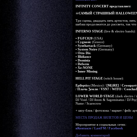
INFINITY CONCERT представляет:
☠
САМЫЙ СТРАШНЫЙ HALLOWEEN 
Три сцены, двадцать пять артистов, пять
шабаш продолжится до рассвета, так что 
INFERNO STAGE
(live & electro bands):
•
FGFC820
(USA)
•
Cygnosic
(Greece)
•
Synthattack
(Germany)
•
System Noire
(Germany)
•
Otto Dix
•
Illidiance
•
Dominia
•
Deform
•
Xe-NONE
•
Inner Missing
HELL PIT STAGE
(witch house):
Epileptics
(Mexico) /
[M()RE]
/
Crosspart
/
Плачь Ʒемля
/
VSN7
/
WITO
/
Conclus
LOWER WORLD STAGE
(dark electro / i
DJ Void / DJ Atom & Sageminatus / DJ Ps
Name / Scarecrow
+ шоу-блок / фотозона / маркет / фейс ар
МЕСТА ПРОДАЖ БИЛЕТОВ И ЦЕНЫ
Мероприятие в социальных сетях:
вКонтакте
/
LastFM
/
Facebook
Добавить комментарий