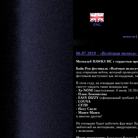
ENG
новости
|
06.07.2019 - «Взлётная полоса»
Мотоклуб HAWKS МС с гордостью пре
Байк-Рок фестиваль «Взлётная полоса
под открытым небом, который проводится
фестиваля выступают как легендарные, т
В этом году, на площадке выступят боле
смогут увидеть такие команды как:
- Xe-NONE
(выступление: 6 июля, 16:30)
- План Ломоносова
- EASY DIZZY
(официальный трибьют A
- LOUNA
- СЕТИ
- Ногу Свело
- Манго-Манго
и многие другие!
На площадке будет работать фуд-корт. Б
любителей на мотоциклах, квадроциклах
с колясками.
Место проведения:
Аэродром Кучаны, Кир