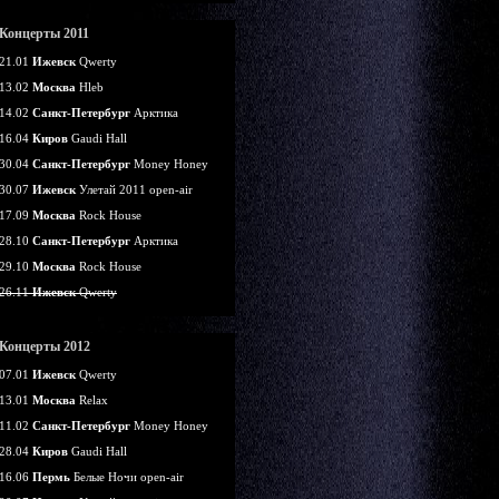
Концерты 2011
21.01
Ижевск
Qwerty
13.02
Москва
Hleb
14.02
Санкт-Петербург
Арктика
16.04
Киров
Gaudi Hall
30.04
Санкт-Петербург
Money Honey
30.07
Ижевск
Улетай 2011 open-air
17.09
Москва
Rock House
28.10
Санкт-Петербург
Арктика
29.10
Москва
Rock House
26.11
Ижевск
Qwerty
Концерты 2012
07.01
Ижевск
Qwerty
13.01
Москва
Relax
11.02
Санкт-Петербург
Money Honey
28.04
Киров
Gaudi Hall
16.06
Пермь
Белые Ночи open-air