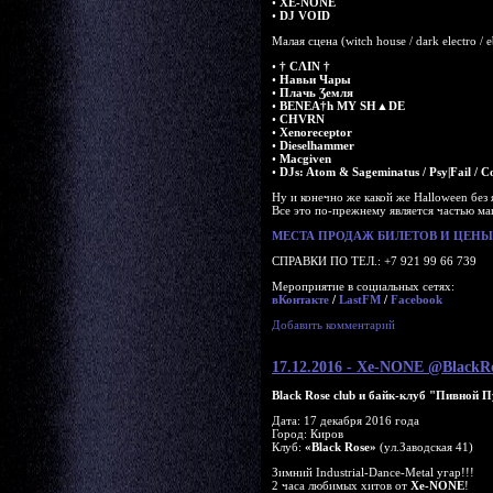
•
XE-NONE
•
DJ VOID
Малая сцена (witch house / dark electro / 
•
† CΛIN †
•
Навьи Чары
•
Πлачь Ʒемля
•
BENEA†h MY SH▲DE
•
CHVRN
•
Xenoreceptor
•
Dieselhammer
•
Macgiven
•
DJs: Atom & Sageminatus / Psy|Fail / 
Ну и конечно же какой же Halloween без
Все это по-прежнему является частью ма
МЕСТА ПРОДАЖ БИЛЕТОВ И ЦЕНЫ 
СПРАВКИ ПО ТЕЛ.: +7 921 99 66 739
Мероприятие в социальных сетях:
вКонтакте
/
LastFM
/
Facebook
Добавить комментарий
17.12.2016 - Xe-NONE @BlackR
Black Rose club и байк-клуб "Пивной 
Дата: 17 декабря 2016 года
Город: Киров
Клуб:
«Black Rose»
(ул.Заводская 41)
Зимний Industrial-Dance-Metal угар!!!
2 часа любимых хитов от
Xe-NONE
!