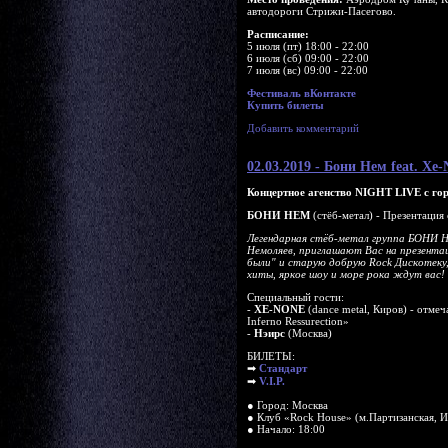
автодороги Стрижи-Пасегово.
Расписание:
5 июля (пт) 18:00 - 22:00
6 июля (сб) 09:00 - 22:00
7 июля (вс) 09:00 - 22:00
Фестиваль вКонтакте
Купить билеты
Добавить комментарий
02.03.2019 - Бони Нем feat. X
Концертное агенство NIGHT LIVE с гор
БОНИ НЕМ
(стёб-метал) - Презентация
Легендарная стёб-метал группа БОНИ Н
Немоляев, приглашают Вас на презента
были" и старую добрую Rock Дискотеку
хиты, яркое шоу и море рока ждут вас!
Специальный гости:
-
XE-NONE
(dance metal, Киров) - отме
Inferno Ressurection»
-
Нэирс
(Москва)
БИЛЕТЫ:
➡
Cтандарт
➡
V.I.P.
● Город: Москва
● Клуб «Rock House» (м.Партизанская, И
● Начало: 18:00