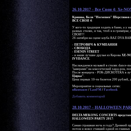
26.10.2017 - Все Свои 4: Xe-N
Кришна, Коля "Horsemen" Шерстянов 
ВСЕ СВОИ 4
:
У кого-то традиция ходить в баню, а у н
разных стилях, и так, чтоб и в гримёрке, 
СВОИ!!!
26 октября на сцене клуба RAZ DVA BAR
-
ПЕТРОВИЧ & КУМПАНИЯ
-
CВОБОДА
-
ESENIN STREET
- и наши лучшие друзья из Кирова
XE-N
IVYDANCE
.
Наслаждаемся музыкой в стилях dance-met
"каверами" на классический хард-рок, по
После концерта - РОК-ДИСКОТЕКА в л
Цирка"
.
Цена первых 10-ти билетов 200 рублей, 
Мероприятие в социальных сетях:
вКонтакте
/
LastFM
/
Facebook
Добавить комментарий
28.10.2017 - HALLOWEEN PAR
DELTA MEKONG CONCERTS представ
HALLOWEEN PARTY 2017
:
Самая страшная ночь в году? Древний пр
потом и вовсе ставший одной из главных