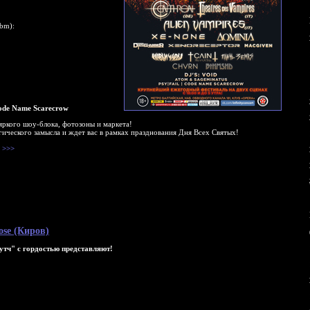
ebm):
Code Name Scarecrow
 яркого шоу-блока, фотозоны и маркета!
гического замысла и ждет вас в рамках празднования Дня Всех Святых!
>>>
ose (Киров)
Путч" с гордостью представляют!