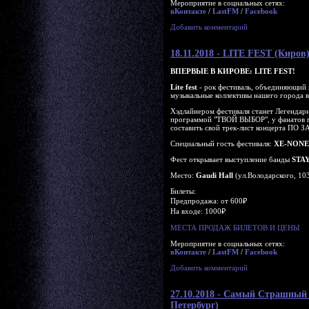
Мероприятие в социальных сетях:
вКонтакте
/
LastFM
/
Facebook
Добавить комментарий
18.11.2018 - LITE FEST (Киров
ВПЕРВЫЕ В КИРОВЕ: LITE FEST!
Lite fest
- рок фестиваль, объединяющий 
музыкальные коллективы нашего города 
Хэдлайнером фестиваля станет Легендар
программой "ТВОЙ ВЫБОР", у фанатов 
составить свой трек-лист концерта ПО
Специальный гость фестиваля:
XE-NONE
Фест открывает выступление банды
STA
Место:
Gaudi Hall
(ул.Володарского, 10
Билеты:
Предпродажа: от 600₽
На входе: 1000₽
МЕСТА ПРОДАЖ БИЛЕТОВ И ЦЕНЫ
Мероприятие в социальных сетях:
вКонтакте
/
LastFM
/
Facebook
Добавить комментарий
27.10.2018 - Самый Страшн
Петербург)