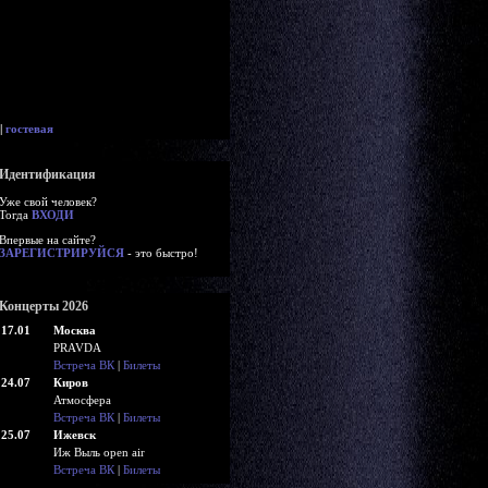
|
гостевая
Идентификация
Уже свой человек?
Тогда
ВХОДИ
Впервые на сайте?
ЗАРЕГИСТРИРУЙСЯ
- это быстро!
Концерты 2026
17.01
Москва
PRAVDA
Встреча ВК
|
Билеты
24.07
Киров
Атмосфера
Встреча ВК
|
Билеты
25.07
Ижевск
Иж Выль open air
Встреча ВК
|
Билеты