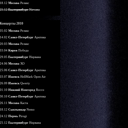
18.12
Москва
Релакс
25.12
Екатеринбург
Nirvana
Концерты 2010
05.02
Москва
Релакс
14.02
Санкт-Петербург
Арктика
20.03
Москва
Релакс
03.04
Киров
Победа
29.05
Екатеринбург
Нирвана
24.06
Москва
ХО
25.06
Санкт-Петербург
Арктика
03.07
Ижевск
HellMark Open Air
26.09
Ижевск
Qwerty
01.10
Нижний Новгород
Rocco
30.10
Санкт-Петербург
Арктика
26.11
Москва
Каста
18.12
Сыктывкар
Nemo
24.12
Пермь
Pirogi
25.12
Екатеринбург
Нирвана