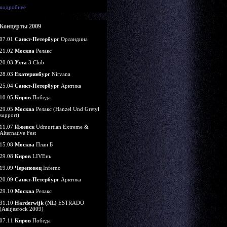
подробнее
Концерты 2009
07.01
Санкт-Петербург
Орландина
21.02
Москва
Релакс
20.03
Ухта
3 Club
28.03
Екатеринбург
Nirvana
25.04
Санкт-Петербург
Арктика
10.05
Киров
Победа
29.05
Москва
Релакс (Hanzel Und Gretyl
support)
11.07
Ижевск
Udmurtian Extreme &
Alternative Fest
15.08
Москва
План Б
29.08
Киров
LIVEнь
19.09
Череповец
Inferno
20.09
Санкт-Петербург
Арктика
29.10
Москва
Релакс
31.10
Harderwijk (NL)
ESTRADO
(Aaltjesrock 2009)
07.11
Киров
Победа