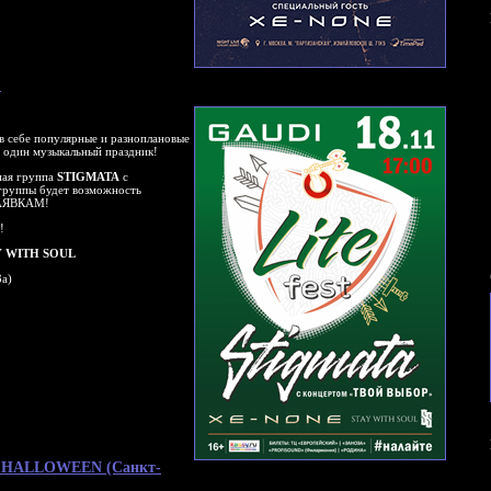
)
в себе популярные и разноплановые
в один музыкальный праздник!
ная группа
STIGMATA
с
группы будет возможность
 ЗАЯВКАМ!
!
Y WITH SOUL
3а)
ый HALLOWEEN (Санкт-