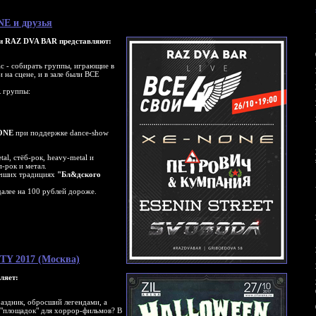
ONE и друзья
и RAZ DVA BAR представляют:
ас - собирать группы, играющие в
и на сцене, и в зале были ВСЕ
 группы:
ONE
при поддержке dance-show
al, стёб-рок, heavy-metal и
п-рок и метал.
учших традициях
"Бл&дского
далее на 100 рублей дороже.
TY 2017 (Москва)
ляет:
аздник, обросший легендами, а
 "площадок" для хоррор-фильмов? В