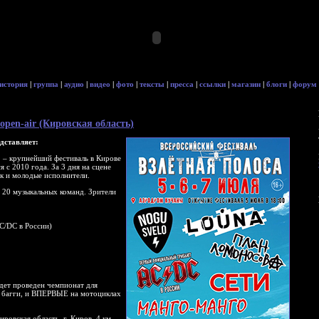
история
|
группа
|
аудио
|
видео
|
фото
|
тексты
|
пресса
|
ссылки
|
магазин
|
блоги
|
форум
 open-air (Кировская область)
дставляет:
»
– крупнейший фестиваль в Кирове
 с 2010 года. За 3 дня на сцене
ак и молодые исполнители.
е 20 музыкальных команд. Зрители
C/DC в России)
удет проведен чемпионат для
, багги, и ВПЕРВЫЕ на мотоциклах
овская область, г. Киров, 4 км.