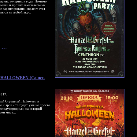
 ярких вечеринок года. Помимо
 мышей и прочих замечательных
е гарантировано, скрасит этот
антов на любой вкус.
>>>
ый HALLOWEEN (Санкт-
017
:
мый Страшный Halloween в
 и ярче - то будет уже не просто
 международный, на который
рон мира...