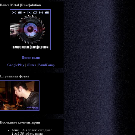
Dance Metal [Rave]olution
Пресс-релиз
GooglePlay
|
iTunes
|
BandCamp
Случайная фотка
Последние комментарии
Блин... А я только сегодня о
1 год 36 недель
назад