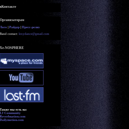
вКонтакте
Организаторам
Лого
|
Райдер
|
Пресс-релиз
Band contact:
lexydance@gmail.com
Xe-NOSPHERE
Также мы есть на:
LJ Community
Reverbnation.com
Dailymotion.com