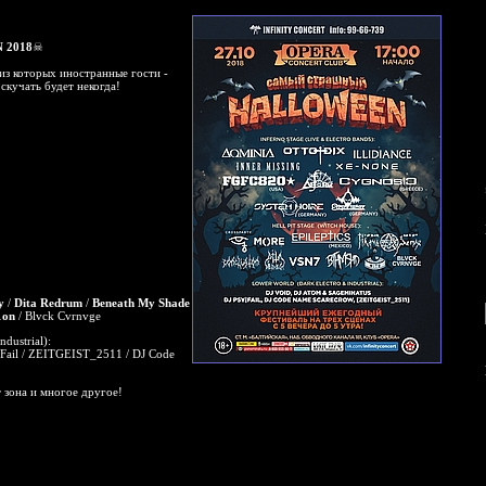
2018
☠
 из которых иностранные гости -
скучать будет некогда!
y
/
Dita Redrum
/
Beneath My Shade
1on
/ Blvck Cvrnvge
ndustrial):
y|Fail / ZEITGEIST_2511 / DJ Code
т зона и многое другое!