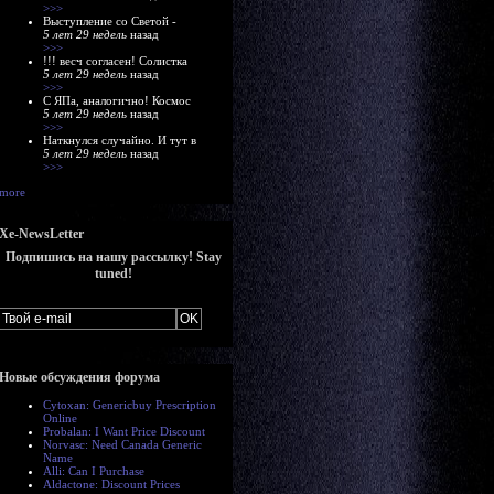
>>>
Выступление со Светой -
5 лет 29 недель
назад
>>>
!!! весч согласен! Солистка
5 лет 29 недель
назад
>>>
С ЯПа, аналогично! Космос
5 лет 29 недель
назад
>>>
Наткнулся случайно. И тут в
5 лет 29 недель
назад
>>>
more
Xe-NewsLetter
Подпишись на нашу рассылку! Stay
tuned!
Новые обсуждения форума
Cytoxan: Genericbuy Prescription
Online
Probalan: I Want Price Discount
Norvasc: Need Canada Generic
Name
Alli: Can I Purchase
Aldactone: Discount Prices