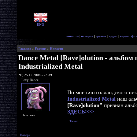
ENG
новости
|
история
|
группа
|
аудио
|
видео
|
фот
Главная
»
Forums
»
Новости
Dance Metal [Rave]olution - альбом 
Industrialized Metal
Чт, 25.12.2008 - 23:39
Lexy Dance
По мнению голландского нез
Industrialized Metal
наш ал
[Rave]olution"
признан альб
ЗДЕСЬ>>>
Не в сети
Tweet
Наверх