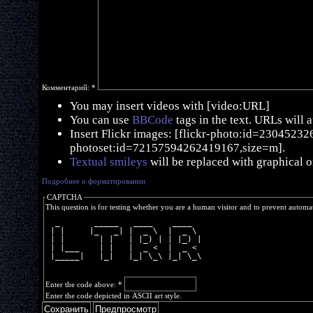
Комментарий:
*
You may insert videos with [video:URL]
You can use
BBCode
tags in the text. URLs will 
Insert Flickr images: [flickr-photo:id=230452326,
photoset:id=72157594262419167,size=m].
Textual smileys
will be replaced with graphical o
Подробнее о форматировании
CAPTCHA
This question is for testing whether you are a human visitor and to prevent autom
  _       _____   ____    ____  
 | |     |_   _| |  _ \  |  _ \ 
 | |       | |   | |_) | | |_) |
 | |___    | |   |  _ <  |  _ < 
 |_____|   |_|   |_| \_\ |_| \_\
Enter the code above:
*
Enter the code depicted in ASCII art style.