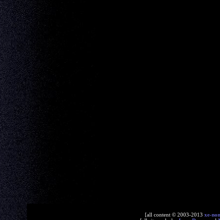
[all content © 2003-2013
xe-no