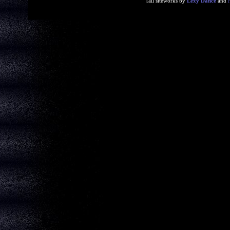
[all siteworks by
Lexy Dance
and