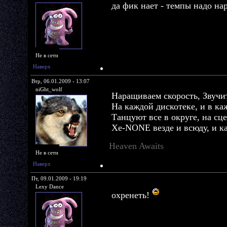
да фик нает - темпы надо н
Не в сети
Наверх
Втр, 06.01.2009 - 13:07
niGht_wolf
Наращиваем скорость, Звуч
На каждой дискотеке, и в ка
Танцуют все в округе, на сц
Xe-NONE везде и всюду, и к
Heaven Awaits
Не в сети
Наверх
Пт, 09.01.2009 - 19:19
Lexy Dance
охренеть!