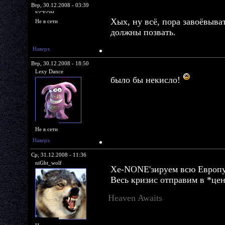
Втр, 30.12.2008 - 03:39
KCEOH
Хых, ну всё, пора завоёвыв
Не в сети
должны позвать.
Наверх
Втр, 30.12.2008 - 18:50
Lexy Dance
было бы некисло!
Не в сети
Наверх
Ср, 31.12.2008 - 11:36
niGht_wolf
Xe-NONE'зируем всю Европ
Весь кризис отправим в *цен
Heaven Awaits