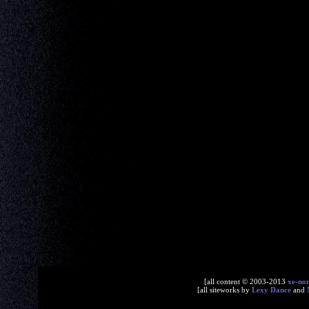
[all content © 2003-2013
xe-no
[all siteworks by
Lexy Dance
and