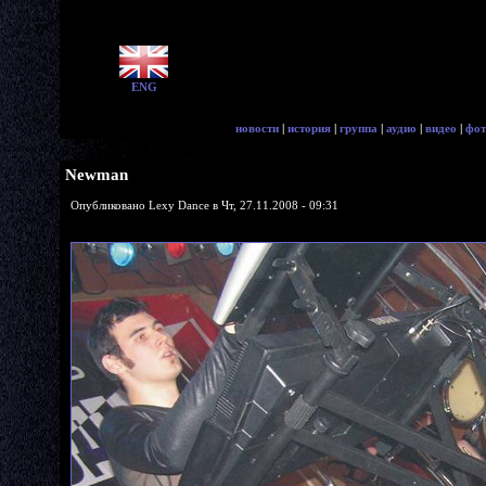
ENG
новости
|
история
|
группа
|
аудио
|
видео
|
фот
Newman
Опубликовано Lexy Dance в Чт, 27.11.2008 - 09:31