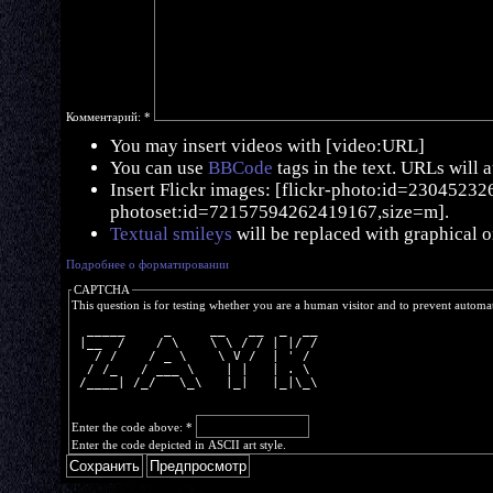
Комментарий:
*
You may insert videos with [video:URL]
You can use
BBCode
tags in the text. URLs will 
Insert Flickr images: [flickr-photo:id=230452326,
photoset:id=72157594262419167,size=m].
Textual smileys
will be replaced with graphical o
Подробнее о форматировании
CAPTCHA
This question is for testing whether you are a human visitor and to prevent autom
  _____     _     __   __  _  __
 |__  /    / \    \ \ / / | |/ /
   / /    / _ \    \ V /  | ' / 
  / /_   / ___ \    | |   | . \ 
 /____| /_/   \_\   |_|   |_|\_\
Enter the code above:
*
Enter the code depicted in ASCII art style.