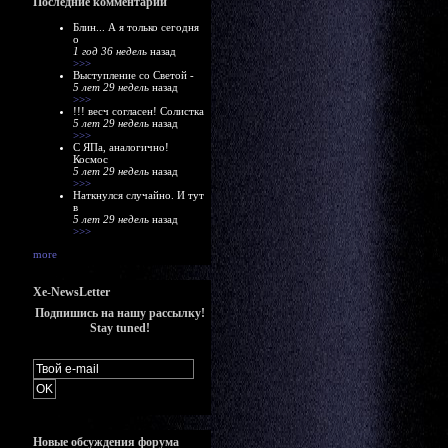
Последние комментарии
Блин... А я только сегодня
о
1 год 36 недель
назад
>>>
Выступление со Светой -
5 лет 29 недель
назад
>>>
!!! весч согласен! Солистка
5 лет 29 недель
назад
>>>
С ЯПа, аналогично!
Космос
5 лет 29 недель
назад
>>>
Наткнулся случайно. И тут
в
5 лет 29 недель
назад
>>>
more
Xe-NewsLetter
Подпишись на нашу рассылку!
Stay tuned!
Новые обсуждения форума