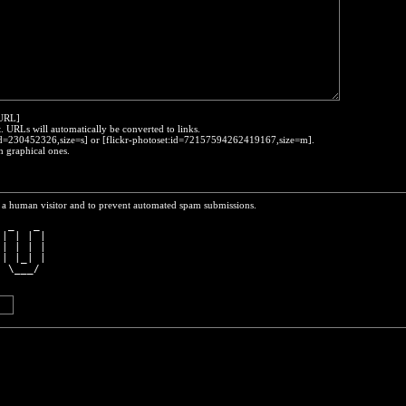
:URL]
t. URLs will automatically be converted to links.
o:id=230452326,size=s] or [flickr-photoset:id=72157594262419167,size=m].
h graphical ones.
re a human visitor and to prevent automated spam submissions.
  _   _ 
 | | | |
 | | | |
 | |_| |
  \___/ 