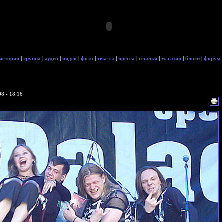
история
|
группа
|
аудио
|
видео
|
фото
|
тексты
|
пресса
|
ссылки
|
магазин
|
блоги
|
форум
8 - 18:16