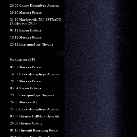
20.09
Санкт-Петербург
Арктика
29.10
Москва
Релакс
31.10
Harderwijk (NL)
ESTRADO
(Aaltjesrock 2009)
07.11
Киров
Победа
18.12
Москва
Релакс
25.12
Екатеринбург
Nirvana
Концерты 2010
05.02
Москва
Релакс
14.02
Санкт-Петербург
Арктика
20.03
Москва
Релакс
03.04
Киров
Победа
29.05
Екатеринбург
Нирвана
24.06
Москва
ХО
25.06
Санкт-Петербург
Арктика
03.07
Ижевск
HellMark Open Air
26.09
Ижевск
Qwerty
01.10
Нижний Новгород
Rocco