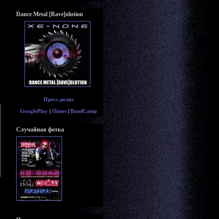
Dance Metal [Rave]olution
Пресс-релиз
GooglePlay
|
iTunes
|
BandCamp
Случайная фотка