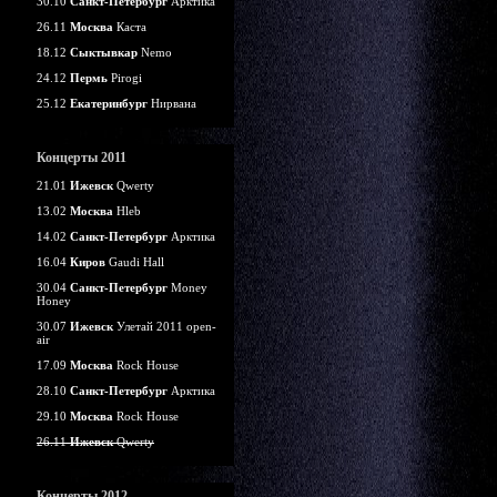
30.10
Санкт-Петербург
Арктика
26.11
Москва
Каста
18.12
Сыктывкар
Nemo
24.12
Пермь
Pirogi
25.12
Екатеринбург
Нирвана
Концерты 2011
21.01
Ижевск
Qwerty
13.02
Москва
Hleb
14.02
Санкт-Петербург
Арктика
16.04
Киров
Gaudi Hall
30.04
Санкт-Петербург
Money
Honey
30.07
Ижевск
Улетай 2011 open-
air
17.09
Москва
Rock House
28.10
Санкт-Петербург
Арктика
29.10
Москва
Rock House
26.11
Ижевск
Qwerty
Концерты 2012