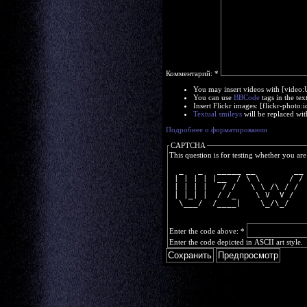
Комментарий:
*
You may insert videos with [video
You can use
BBCode
tags in the tex
Insert Flickr images: [flickr-phot
Textual smileys
will be replaced wit
Подробнее о форматировании
CAPTCHA
This question is for testing whether you a
  _   _   _____ __        __
 | | | | |__  / \ \      / /
 | | | |   / /   \ \ /\ / / 
 | |_| |  / /_    \ V  V /  
  \___/  /____|    \_/\_/   
Enter the code above:
*
Enter the code depicted in ASCII art style.