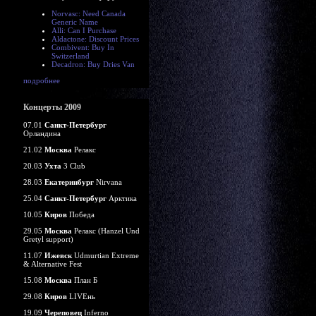
Norvasc: Need Canada
Generic Name
Alli: Can I Purchase
Aldactone: Discount Prices
Combivent: Buy In
Switzerland
Decadron: Buy Dries Van
подробнее
Концерты 2009
07.01
Санкт-Петербург
Орландина
21.02
Москва
Релакс
20.03
Ухта
3 Club
28.03
Екатеринбург
Nirvana
25.04
Санкт-Петербург
Арктика
10.05
Киров
Победа
29.05
Москва
Релакс (Hanzel Und
Gretyl support)
11.07
Ижевск
Udmurtian Extreme
& Alternative Fest
15.08
Москва
План Б
29.08
Киров
LIVEнь
19.09
Череповец
Inferno