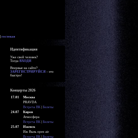
|
гостевая
Идентификация
Уже свой человек?
Тогда
ВХОДИ
Впервые на сайте?
ЗАРЕГИСТРИРУЙСЯ
- это
быстро!
Концерты 2026
17.01
Москва
PRAVDA
Встреча ВК
|
Билеты
24.07
Киров
Атмосфера
Встреча ВК
|
Билеты
25.07
Ижевск
Иж Выль open air
Встреча ВК
|
Билеты