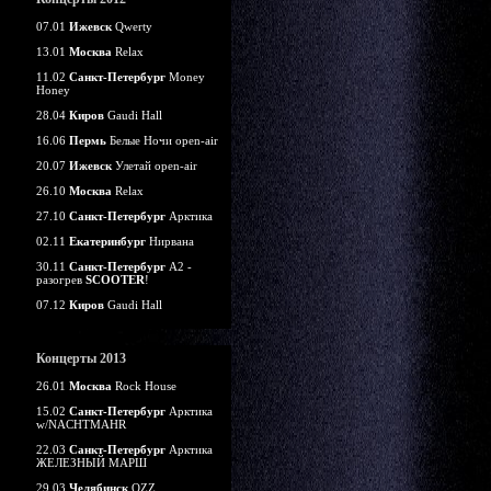
07.01
Ижевск
Qwerty
13.01
Москва
Relax
11.02
Санкт-Петербург
Money
Honey
28.04
Киров
Gaudi Hall
16.06
Пермь
Белые Ночи open-air
20.07
Ижевск
Улетай open-air
26.10
Москва
Relax
27.10
Санкт-Петербург
Арктика
02.11
Екатеринбург
Нирвана
30.11
Санкт-Петербург
А2 -
разогрев
SCOOTER
!
07.12
Киров
Gaudi Hall
Концерты 2013
26.01
Москва
Rock House
15.02
Санкт-Петербург
Арктика
w/NACHTMAHR
22.03
Санкт-Петербург
Арктика
ЖЕЛЕЗНЫЙ МАРШ
29.03
Челябинск
OZZ