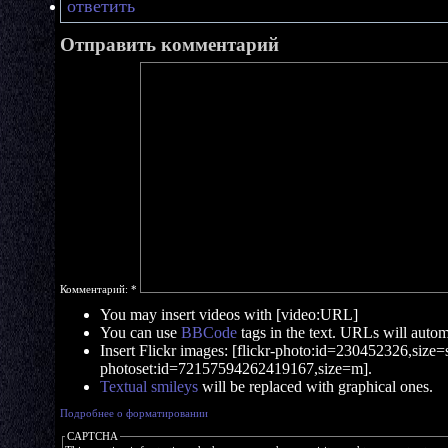
ответить
Отправить комментарий
Комментарий:
*
You may insert videos with [video:URL]
You can use
BBCode
tags in the text. URLs will automa
Insert Flickr images: [flickr-photo:id=230452326,size=s]
photoset:id=72157594262419167,size=m].
Textual smileys
will be replaced with graphical ones.
Подробнее о форматировании
CAPTCHA