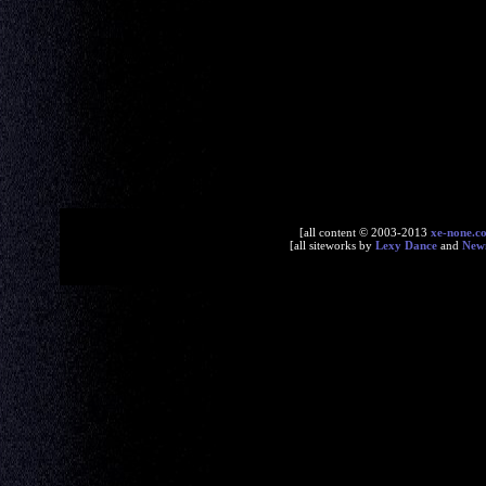
[all content © 2003-2013
xe-none.c
[all siteworks by
Lexy Dance
and
New