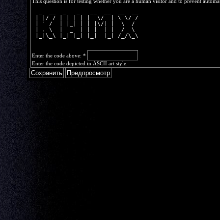
This question is for testing whether you are a human visitor and to prevent autom
  _  __  _   _   __  __  __  __
 | |/ / | | | | |  \/  | \ \/ /
 | ' /  | |_| | | |\/| |  \  / 
 | . \  |  _  | | |  | |  /  \ 
 |_|\_\ |_| |_| |_|  |_| /_/\_\
Enter the code above:
*
Enter the code depicted in ASCII art style.