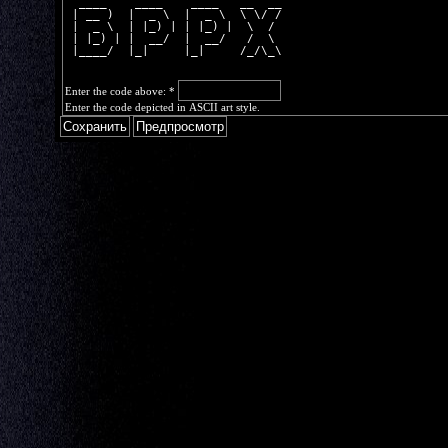
  ____    ____    ____   __  __
 | __ )  |  _ \  |  _ \  \ \/ /
 |  _ \  | |_) | | |_) |  \  / 
 | |_) | |  __/  |  __/   /  \ 
 |____/  |_|     |_|     /_/\_\
Enter the code above:
*
Enter the code depicted in ASCII art style.