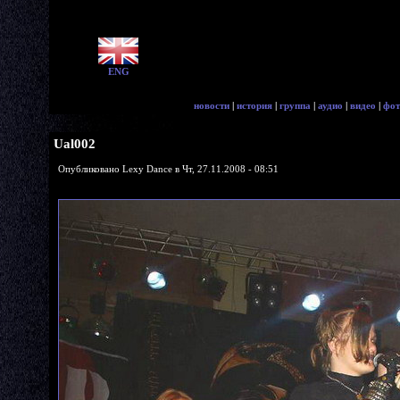
ENG
новости
|
история
|
группа
|
аудио
|
видео
|
фот
Ual002
Опубликовано Lexy Dance в Чт, 27.11.2008 - 08:51