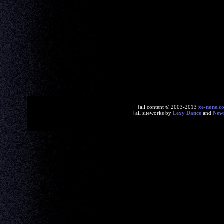
[all content © 2003-2013
xe-none.c
[all siteworks by
Lexy Dance
and
New