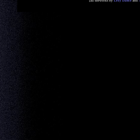
[all siteworks by
Lexy Dance
and