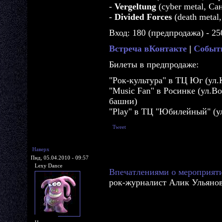
-
Vergeltung
(cyber metal, Са
-
Divided Forces
(death metal
Вход: 180 (предпродажа) - 25
Встреча вКонтакте
|
Событ
Билеты в предпродаже:
"Рок-культура" в ТЦ Юг (ул.
"Music Fan" в Росинке (ул.Во
башни)
"Play" в ТЦ "Юбилейный" (у
Tweet
Наверх
Пнд, 05.04.2010 - 09:57
Lexy Dance
Впечатлениями о мероприят
рок-журналист Алик Ульянов