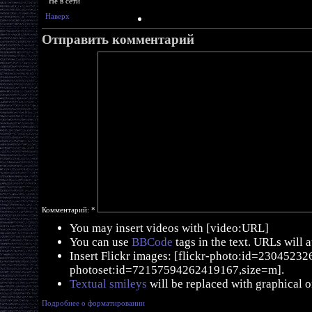
Не в сети
Наверх
Отправить комментарий
Комментарий:
*
You may insert videos with [video:URL]
You can use
BBCode
tags in the text. URLs will 
Insert Flickr images: [flickr-photo:id=230452326,
photoset:id=72157594262419167,size=m].
Textual smileys
will be replaced with graphical o
Подробнее о форматировании