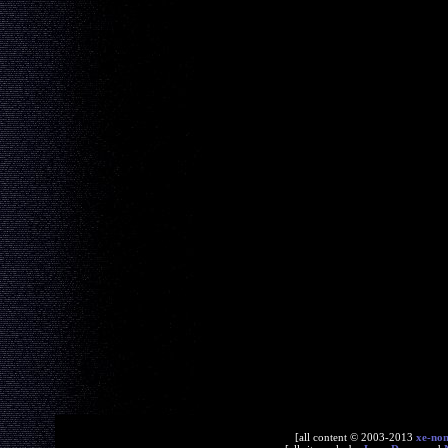
[all content © 2003-2013
xe-no