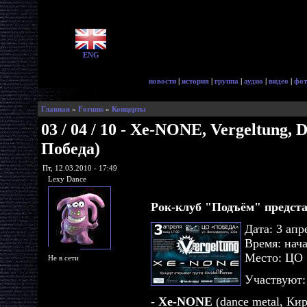
ENG
новости
|
история
|
группа
|
аудио
|
видео
|
фот
Главная
»
Forums
»
Концерты
03 / 04 / 10 - Xe-NONE, Vergeltung, 
Победа)
Пт, 12.03.2010 - 17:49
Lexy Dance
Рок-клуб "Подъём" предста
Дата: 3 апр
Время: нача
Место: ЦО 
Не в сети
Участвуют:
-
Xe-NONE
(dance metal, Ки