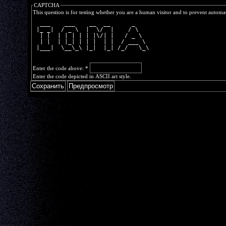
CAPTCHA
This question is for testing whether you are a human visitor and to prevent autom
  ___    ___    __  __      _    
 |_ _|  / _ \  |  \/  |    / \   
  | |  | | | | | |\/| |   / _ \  
  | |  | |_| | | |  | |  / ___ \ 
 |___|  \__\_\ |_|  |_| /_/   \_\
Enter the code above:
*
Enter the code depicted in ASCII art style.