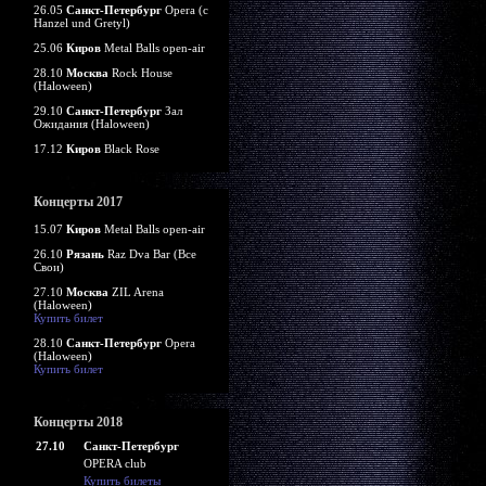
26.05
Санкт-Петербург
Opera (c
Hanzel und Gretyl)
25.06
Киров
Metal Balls open-air
28.10
Москва
Rock House
(Haloween)
29.10
Санкт-Петербург
Зал
Ожидания (Haloween)
17.12
Киров
Black Rose
Концерты 2017
15.07
Киров
Metal Balls open-air
26.10
Рязань
Raz Dva Bar (Все
Свои)
27.10
Москва
ZIL Arena
(Haloween)
Купить билет
28.10
Санкт-Петербург
Opera
(Haloween)
Купить билет
Концерты 2018
27.10
Санкт-Петербург
OPERA club
Купить билеты