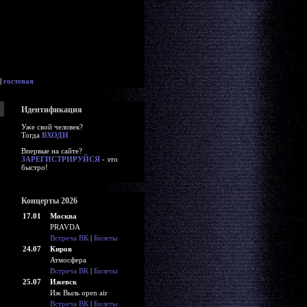
|
гостевая
Идентификация
Уже свой человек?
Тогда
ВХОДИ
Впервые на сайте?
ЗАРЕГИСТРИРУЙСЯ
- это
быстро!
Концерты 2026
17.01
Москва
PRAVDA
Встреча ВК
|
Билеты
24.07
Киров
Атмосфера
Встреча ВК
|
Билеты
25.07
Ижевск
Иж Выль open air
Встреча ВК
|
Билеты