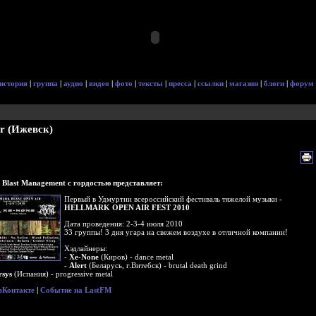
история
|
группа
|
аудио
|
видео
|
фото
|
тексты
|
пресса
|
ссылки
|
магазин
|
блоги
|
форум
ir (Ижевск)
 Blast Management с гордостью представляет:
Первый в Удмуртии всероссийский фестиваль тяжелой музыки -
HELLMARK OPEN AIR FEST 2010
Дата проведения: 2-3-4 июля 2010
33 группы! 3 дня угара на свежем воздухе в отличной компании!
Хэдлайнеры:
-
Xe-None
(Киров) - dance metal
-
Alert
(Беларусь, г.Витебск) - brutal death grind
rsys
(Испания) - progressive metal
вКонтакте
|
Событие на LastFM