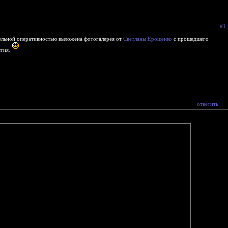
#1
ельной оперативностью выложена фотогалерея от
Светланы Ерощенко
с прошедшего
тия.
ответить