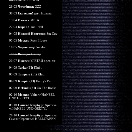
29.03
Челябинск
OZZ
30.03
Екатеринбург
Нирвана
13.04
Ижевск
МЕГА
27.04
Киров
Gaudi Hall
04.05
Нижний Новгород
Sin City
05.05
Москва
Rock House
18.05
Череповец
Camelot
19.05
Вологда
Оливер
20.07
Ижевск
УЛЕТАЙ open-air
04.09
Turku (FI)
Klubi
05.09
Tampere (FI)
Klubi
06.09
Kuopio (FI)
Henry's Pub
07.09
Helsinki (FI)
On The Rocks
02.10
Москва
Volta w/HANZEL
UND GRETYL
03.10
Санкт-Петербург
Арктика
w/HANZEL UND GRETYL
26.10
Санкт-Петербург
Арктика
Самый Страшный HALLOWEEN