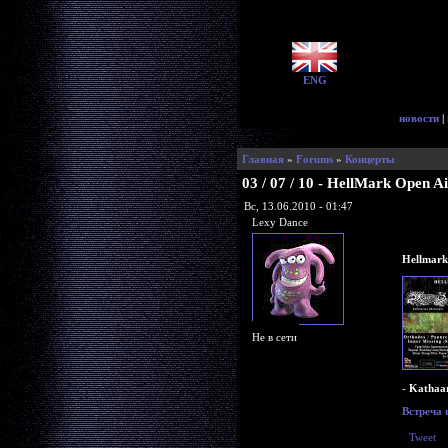
ENG
новости
|
Главная
»
Forums
»
Концерты
03 / 07 / 10 - HellMark Open A
Вс, 13.06.2010 - 01:47
Lexy Dance
Hellmark
Не в сети
-
Kathaa
Встреча 
Tweet