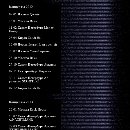
Концерты 2012
07.01
Ижевск
Qwerty
13.01
Москва
Relax
11.02
Санкт-Петербург
Money
Honey
28.04
Киров
Gaudi Hall
16.06
Пермь
Белые Ночи open-air
20.07
Ижевск
Улетай open-air
26.10
Москва
Relax
27.10
Санкт-Петербург
Арктика
02.11
Екатеринбург
Нирвана
30.11
Санкт-Петербург
А2 -
разогрев
SCOOTER
!
07.12
Киров
Gaudi Hall
Концерты 2013
26.01
Москва
Rock House
15.02
Санкт-Петербург
Арктика
w/NACHTMAHR
22.03
Санкт-Петербург
Арктика
ЖЕЛЕЗНЫЙ МАРШ