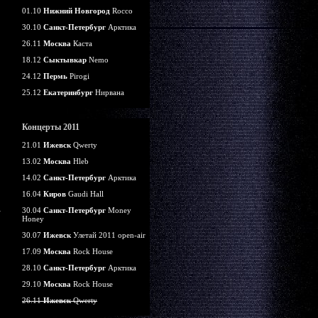
01.10
Нижний Новгород
Rocco
30.10
Санкт-Петербург
Арктика
26.11
Москва
Каста
18.12
Сыктывкар
Nemo
24.12
Пермь
Pirogi
25.12
Екатеринбург
Нирвана
Концерты 2011
21.01
Ижевск
Qwerty
13.02
Москва
Hleb
14.02
Санкт-Петербург
Арктика
16.04
Киров
Gaudi Hall
30.04
Санкт-Петербург
Money
Honey
30.07
Ижевск
Улетай 2011 open-air
17.09
Москва
Rock House
28.10
Санкт-Петербург
Арктика
29.10
Москва
Rock House
26.11
Ижевск
Qwerty