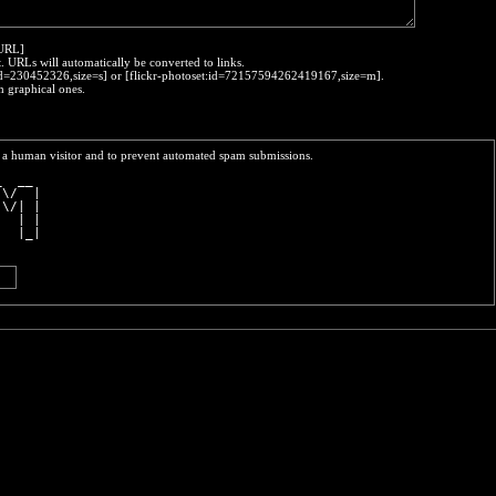
:URL]
t. URLs will automatically be converted to links.
o:id=230452326,size=s] or [flickr-photoset:id=72157594262419167,size=m].
h graphical ones.
re a human visitor and to prevent automated spam submissions.
_  __ 
 \/  |
|\/| |
|  | |
|  |_|