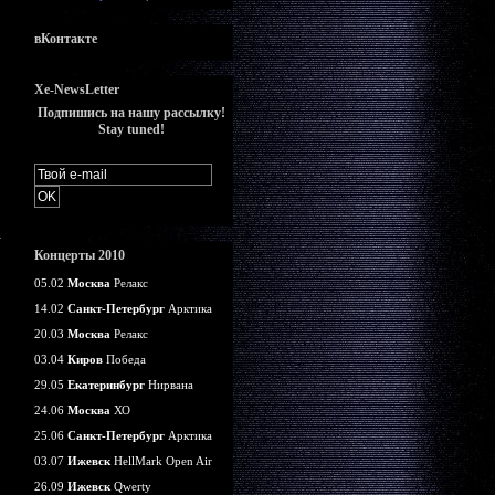
вКонтакте
Xe-NewsLetter
Подпишись на нашу рассылку!
Stay tuned!
Концерты 2010
05.02
Москва
Релакс
14.02
Санкт-Петербург
Арктика
20.03
Москва
Релакс
03.04
Киров
Победа
29.05
Екатеринбург
Нирвана
24.06
Москва
ХО
25.06
Санкт-Петербург
Арктика
03.07
Ижевск
HellMark Open Air
26.09
Ижевск
Qwerty