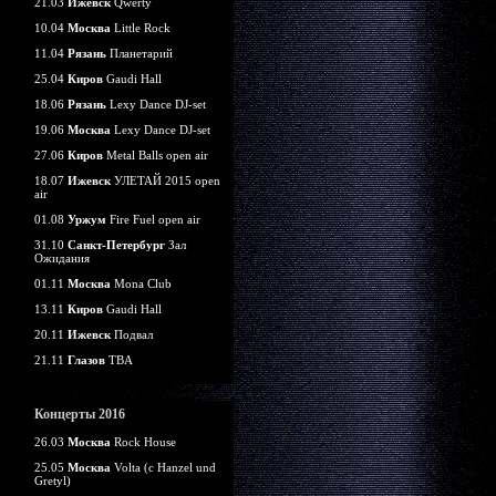
21.03
Ижевск
Qwerty
10.04
Москва
Little Rock
11.04
Рязань
Планетарий
25.04
Киров
Gaudi Hall
18.06
Рязань
Lexy Dance DJ-set
19.06
Москва
Lexy Dance DJ-set
27.06
Киров
Metal Balls open air
18.07
Ижевск
УЛЕТАЙ 2015 open
air
01.08
Уржум
Fire Fuel open air
31.10
Санкт-Петербург
Зал
Ожидания
01.11
Москва
Mona Club
13.11
Киров
Gaudi Hall
20.11
Ижевск
Подвал
21.11
Глазов
TBA
Концерты 2016
26.03
Москва
Rock House
25.05
Москва
Volta (c Hanzel und
Gretyl)