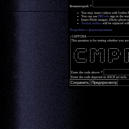
Комментарий:
*
You may insert videos with [video
You can use
BBCode
tags in the tex
Insert Flickr images: [flickr-phot
Textual smileys
will be replaced wit
Подробнее о форматировании
CAPTCHA
This question is for testing whether you a
   ____   __  __   ____    _
  / ___| |  \/  | |  _ \  | 
 | |     | |\/| | | |_) | | 
 | |___  | |  | | |  __/  | 
  \____| |_|  |_| |_|     |_
Enter the code above:
*
Enter the code depicted in ASCII art style.