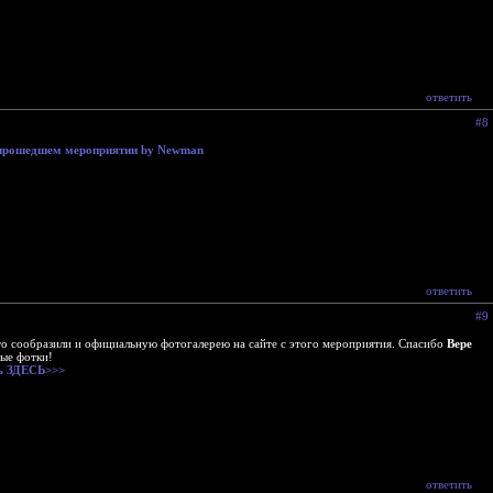
ответить
#8
 прошедшем мероприятии by Newman
ответить
#9
то сообразили и официальную фотогалерею на сайте с этого мероприятия. Спасибо
Вере
ные фотки!
ь ЗДЕСЬ>>>
ответить