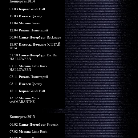
Концерты 2014
01.03
Киров
Gaudi Hall
15.03
Ижевск
Qwerty
11.04
Москва
Seven
12.04
Рязань
Планетарий
30.04
Санкт-Петербург
Backstage
19.07
Ижевск, Нечкино
УЛЕТАЙ
2014
31.10
Санкт-Петербург
Da: Da:
HALLOWEEN
01.11
Москва
Little Rock
HALLOWEEN
02.11
Рязань
Планетарий
08.11
Ижевск
Qwerty
15.11
Киров
Gaudi Hall
13.12
Москва
Volta
w/AMARANTHE
Концерты 2015
06.02
Санкт-Петербург
Phoenix
07.02
Москва
Little Rock