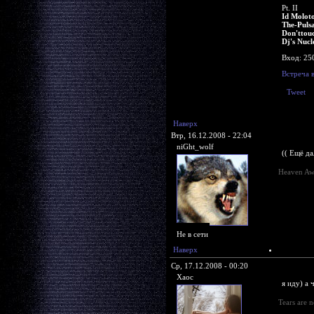
Pt. II
Id Molot
The-Puls
Don'ttou
Dj's Nuc
Вход: 25
Встреча 
Tweet
Наверх
Втр, 16.12.2008 - 22:04
niGht_wolf
(( Ещё д
Heaven Aw
Не в сети
Наверх
Ср, 17.12.2008 - 00:20
Xaoc
я иду) а 
Tears are n