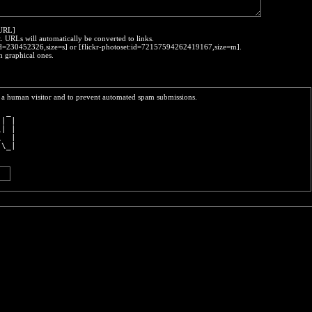
:URL]
t. URLs will automatically be converted to links.
o:id=230452326,size=s] or [flickr-photoset:id=72157594262419167,size=m].
h graphical ones.
re a human visitor and to prevent automated spam submissions.
  _ 
 | |
\| |
\  |
 \_|