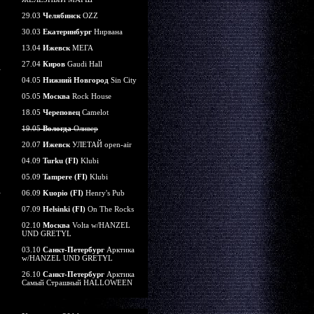
29.03
Челябинск
OZZ
30.03
Екатеринбург
Нирвана
13.04
Ижевск
МЕГА
27.04
Киров
Gaudi Hall
04.05
Нижний Новгород
Sin City
05.05
Москва
Rock House
18.05
Череповец
Camelot
19.05
Вологда
Оливер
20.07
Ижевск
УЛЕТАЙ open-air
04.09
Turku (FI)
Klubi
05.09
Tampere (FI)
Klubi
06.09
Kuopio (FI)
Henry's Pub
07.09
Helsinki (FI)
On The Rocks
02.10
Москва
Volta w/HANZEL
UND GRETYL
03.10
Санкт-Петербург
Арктика
w/HANZEL UND GRETYL
26.10
Санкт-Петербург
Арктика
Самый Страшный HALLOWEEN