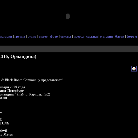
история
|
группа
|
аудио
|
видео
|
фото
|
тексты
|
пресса
|
ссылки
|
магазин
|
блоги
|
форум
 (СПб, Орландина)
 & Black Room Community представляют!
января 2009 года
анкт-Петербург
рландина"
(наб. р. Карповки 5/2)
18:00
т:
E
LTUNG
devil
to Matos