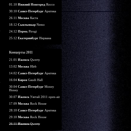
01.10
Нижний Новгород
Rocco
30.10
Санкт-Петербург
Арктика
26.11
Москва
Каста
18.12
Сыктывкар
Nemo
24.12
Пермь
Pirogi
25.12
Екатеринбург
Нирвана
Концерты 2011
21.01
Ижевск
Qwerty
13.02
Москва
Hleb
14.02
Санкт-Петербург
Арктика
16.04
Киров
Gaudi Hall
30.04
Санкт-Петербург
Money
Honey
30.07
Ижевск
Улетай 2011 open-air
17.09
Москва
Rock House
28.10
Санкт-Петербург
Арктика
29.10
Москва
Rock House
26.11
Ижевск
Qwerty