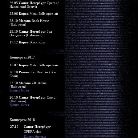
26.05
Санкт-Петербург
Opera (c
Hanzel und Gretyl)
25.06
Киров
Metal Balls open-air
28.10
Москва
Rock House
(Haloween)
29.10
Санкт-Петербург
Зал
Ожидания (Haloween)
17.12
Киров
Black Rose
Концерты 2017
15.07
Киров
Metal Balls open-air
26.10
Рязань
Raz Dva Bar (Все
Свои)
27.10
Москва
ZIL Arena
(Haloween)
Купить билет
28.10
Санкт-Петербург
Opera
(Haloween)
Купить билет
Концерты 2018
27.10
Санкт-Петербург
OPERA club
Купить билеты