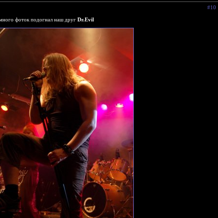
#10
много фоток подогнал наш друг
Dr.Evil