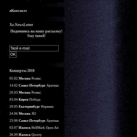
вКонтакте
Xe-NewsLetter
Подпишись на нашу рассылку!
Stay tuned!
Концерты 2010
05.02
Москва
Релакс
14.02
Санкт-Петербург
Арктика
20.03
Москва
Релакс
03.04
Киров
Победа
29.05
Екатеринбург
Нирвана
24.06
Москва
ХО
25.06
Санкт-Петербург
Арктика
03.07
Ижевск
HellMark Open Air
26.09
Ижевск
Qwerty