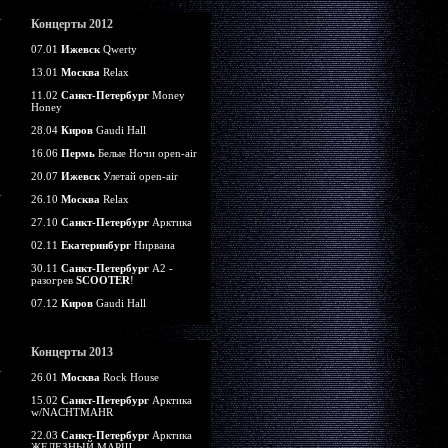
Концерты 2012
07.01
Ижевск
Qwerty
13.01
Москва
Relax
11.02
Санкт-Петербург
Money
Honey
28.04
Киров
Gaudi Hall
16.06
Пермь
Белые Ночи open-air
20.07
Ижевск
Улетай open-air
26.10
Москва
Relax
27.10
Санкт-Петербург
Арктика
02.11
Екатеринбург
Нирвана
30.11
Санкт-Петербург
А2 -
разогрев
SCOOTER
!
07.12
Киров
Gaudi Hall
Концерты 2013
26.01
Москва
Rock House
15.02
Санкт-Петербург
Арктика
w/NACHTMAHR
22.03
Санкт-Петербург
Арктика
ЖЕЛЕЗНЫЙ МАРШ