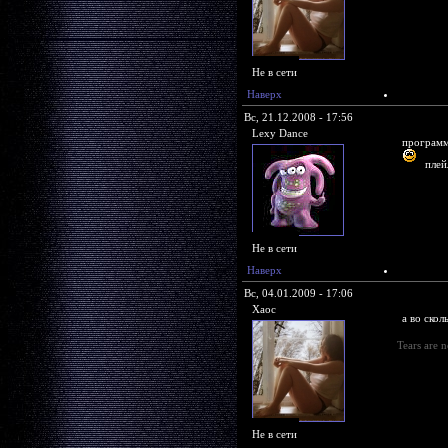
Не в сети
Наверх
Вс, 21.12.2008 - 17:56
Lexy Dance
программ
плей
Не в сети
Наверх
Вс, 04.01.2009 - 17:06
Xaoc
а во скол
Tears are n
Не в сети