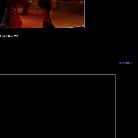
е качаем тут:
ответить