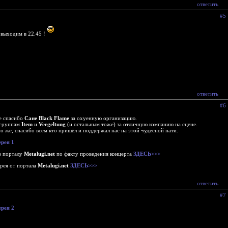
ответить
#5
 выходим в 22.45 !
ответить
#6
е спасибо
Сане Black Flame
за охуенную организацию.
 группам
Item
и
Vergeltung
(и остальным тоже) за отличную компанию на сцене.
но же, спасибо всем кто пришёл и поддержал нас на этой чудесной пати.
рея 1
ю порталу
Metalugi.net
по факту проведения концерта
ЗДЕСЬ>>>
рея от портала
Metalugi.net
ЗДЕСЬ>>>
ответить
#7
рея 2