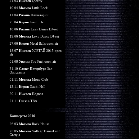
21.03
Ижевск
Qwerty
10.04
Москва
Little Rock
11.04
Рязань
Планетарий
25.04
Киров
Gaudi Hall
18.06
Рязань
Lexy Dance DJ-set
19.06
Москва
Lexy Dance DJ-set
27.06
Киров
Metal Balls open air
18.07
Ижевск
УЛЕТАЙ 2015 open
air
01.08
Уржум
Fire Fuel open air
31.10
Санкт-Петербург
Зал
Ожидания
01.11
Москва
Mona Club
13.11
Киров
Gaudi Hall
20.11
Ижевск
Подвал
21.11
Глазов
TBA
Концерты 2016
26.03
Москва
Rock House
25.05
Москва
Volta (c Hanzel und
Gretyl)