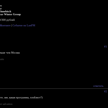
ov
ar
chmebitch
lear Winter Group
0/300 рублей
вКонтакте
|
Событие на LastFM
#1
альше чем Москва
aits
ответить
#2
что..мм..какая программа, плэйлист?)
ot salvation