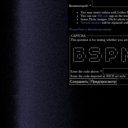
Комментарий:
*
You may insert videos with [video
You can use
BBCode
tags in the tex
Insert Flickr images: [flickr-phot
Textual smileys
will be replaced wit
Подробнее о форматировании
CAPTCHA
This question is for testing whether you a
  ____    ____    ____    _ 
 | __ )  / ___|  |  _ \  | \
 |  _ \  \___ \  | |_) | |  
 | |_) |  ___) | |  __/  | |
 |____/  |____/  |_|     |_|
Enter the code above:
*
Enter the code depicted in ASCII art style.