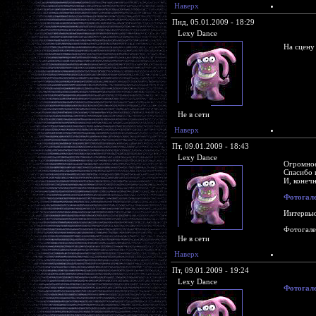
Наверх
Пнд, 05.01.2009 - 18:29
Lexy Dance
На сцену
Не в сети
Наверх
Пт, 09.01.2009 - 18:43
Lexy Dance
Огромно
Спасибо
И, конеч
Фотогале
Интервь
Фотогале
Не в сети
Наверх
Пт, 09.01.2009 - 19:24
Lexy Dance
Фотогале