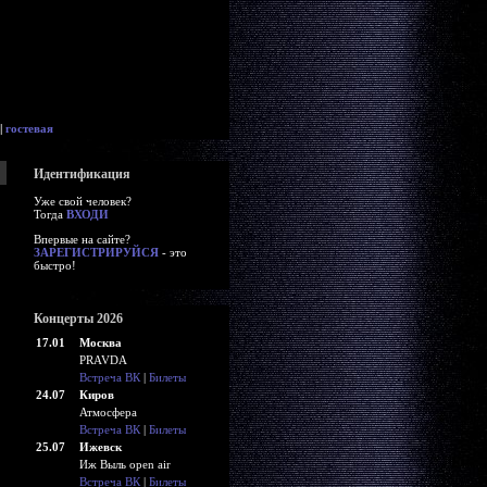
|
гостевая
Идентификация
Уже свой человек?
Тогда
ВХОДИ
Впервые на сайте?
ЗАРЕГИСТРИРУЙСЯ
- это
быстро!
Концерты 2026
17.01
Москва
PRAVDA
Встреча ВК
|
Билеты
24.07
Киров
Атмосфера
Встреча ВК
|
Билеты
25.07
Ижевск
Иж Выль open air
Встреча ВК
|
Билеты