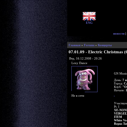
ENG
новости
|
Главная
»
Forums
»
Концерты
07.01.09 - Electric Christmas
Втр, 16.12.2008 - 20:26
Lexy Dance
GN Music
День:
7 
Город:
С
Клуб:
"О
Начало:
Не в сети
Участвую
Pt. I
XE-NON
VERGE
ITEM
White Vo
Repus Tu