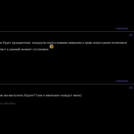
ответить
#3
а будет праздничная. порадуем пипол новыми каверами и ваще новогодним позитивом
лист в данный момент составляем
ответить
#4
ько вы выступать будете? (там и вконтакте жаждут знать)
ot salvation