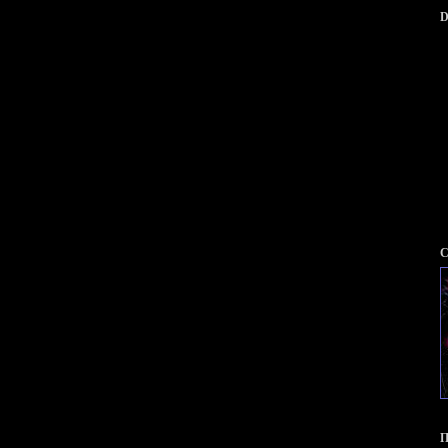
D
С
П