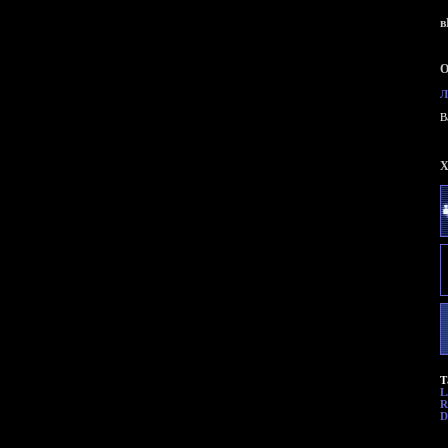
в
О
Л
B
X
Т
L
R
D