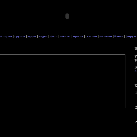
история
|
группа
|
аудио
|
видео
|
фото
|
тексты
|
пресса
|
ссылки
|
магазин
|
блоги
|
форум
И
У
Т
В
З
К
1
2
2