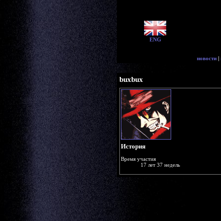
ENG
новости
|
buxbux
История
Время участия
17 лет 37 недель