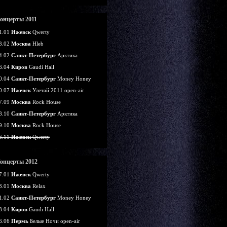
онцерты 2011
1.01
Ижевск
Qwerty
3.02
Москва
Hleb
4.02
Санкт-Петербург
Арктика
6.04
Киров
Gaudi Hall
0.04
Санкт-Петербург
Money Honey
0.07
Ижевск
Улетай 2011 open-air
7.09
Москва
Rock House
8.10
Санкт-Петербург
Арктика
9.10
Москва
Rock House
6.11
Ижевск
Qwerty
онцерты 2012
7.01
Ижевск
Qwerty
3.01
Москва
Relax
1.02
Санкт-Петербург
Money Honey
8.04
Киров
Gaudi Hall
6.06
Пермь
Белые Ночи open-air