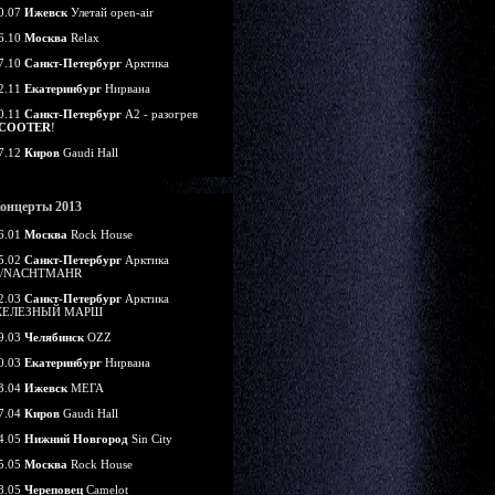
0.07
Ижевск
Улетай open-air
6.10
Москва
Relax
7.10
Санкт-Петербург
Арктика
2.11
Екатеринбург
Нирвана
0.11
Санкт-Петербург
А2 - разогрев
COOTER
!
7.12
Киров
Gaudi Hall
онцерты 2013
6.01
Москва
Rock House
5.02
Санкт-Петербург
Арктика
/NACHTMAHR
2.03
Санкт-Петербург
Арктика
ЕЛЕЗНЫЙ МАРШ
9.03
Челябинск
OZZ
0.03
Екатеринбург
Нирвана
3.04
Ижевск
МЕГА
7.04
Киров
Gaudi Hall
4.05
Нижний Новгород
Sin City
5.05
Москва
Rock House
8.05
Череповец
Camelot