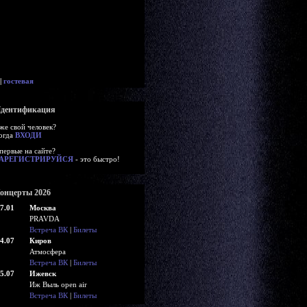
|
гостевая
дентификация
же свой человек?
огда
ВХОДИ
первые на сайте?
АРЕГИСТРИРУЙСЯ
- это быстро!
онцерты 2026
7.01
Москва
PRAVDA
Встреча ВК
|
Билеты
4.07
Киров
Атмосфера
Встреча ВК
|
Билеты
5.07
Ижевск
Иж Выль open air
Встреча ВК
|
Билеты