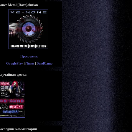
ance Metal [Rave]olution
Пресс-релиз
GooglePlay
|
iTunes
|
BandCamp
лучайная фотка
оследние комментарии