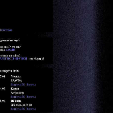
|
гостевая
дентификация
же свой человек?
огда
ВХОДИ
первые на сайте?
АРЕГИСТРИРУЙСЯ
- это быстро!
онцерты 2026
7.01
Москва
PRAVDA
Встреча ВК
|
Билеты
4.07
Киров
Атмосфера
Встреча ВК
|
Билеты
5.07
Ижевск
Иж Выль open air
Встреча ВК
|
Билеты