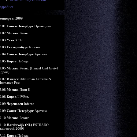
одробнее
онцерты 2009
7.01
Санкт-Петербург
Орландина
1.02
Москва
Релакс
0.03
Ухта
3 Club
8.03
Екатеринбург
Nirvana
5.04
Санкт-Петербург
Арктика
0.05
Киров
Победа
9.05
Москва
Релакс (Hanzel Und Gretyl
upport)
1.07
Ижевск
Udmurtian Extreme &
lternative Fest
5.08
Москва
План Б
9.08
Киров
LIVEнь
9.09
Череповец
Inferno
0.09
Санкт-Петербург
Арктика
9.10
Москва
Релакс
1.10
Harderwijk (NL)
ESTRADO
Aaltjesrock 2009)
7.11
Киров
Победа