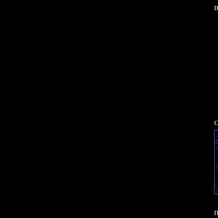
D
С
П