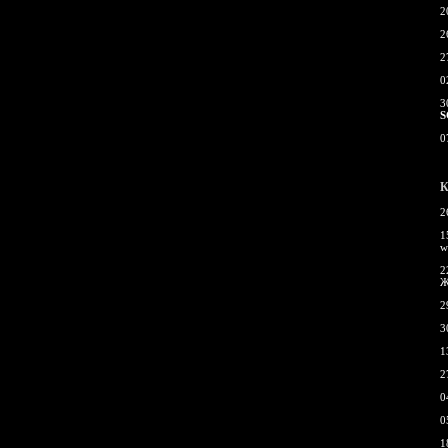
2
2
2
0
3
S
0
К
2
1
w
2
Ж
2
3
1
2
0
0
1