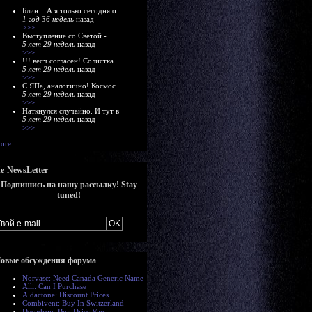
Блин... А я только сегодня о
1 год 36 недель
назад
>>>
Выступление со Светой -
5 лет 29 недель
назад
>>>
!!! весч согласен! Солистка
5 лет 29 недель
назад
>>>
С ЯПа, аналогично! Космос
5 лет 29 недель
назад
>>>
Наткнулся случайно. И тут в
5 лет 29 недель
назад
>>>
ore
e-NewsLetter
Подпишись на нашу рассылку! Stay
tuned!
овые обсуждения форума
Norvasc: Need Canada Generic Name
Alli: Can I Purchase
Aldactone: Discount Prices
Combivent: Buy In Switzerland
Decadron: Buy Dries Van