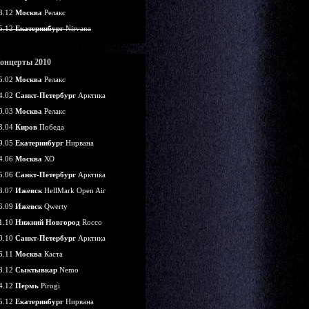
8.12
Москва
Релакс
5.12
Екатеринбург
Nirvana
онцерты 2010
5.02
Москва
Релакс
4.02
Санкт-Петербург
Арктика
0.03
Москва
Релакс
3.04
Киров
Победа
9.05
Екатеринбург
Нирвана
4.06
Москва
ХО
5.06
Санкт-Петербург
Арктика
3.07
Ижевск
HellMark Open Air
6.09
Ижевск
Qwerty
1.10
Нижний Новгород
Rocco
0.10
Санкт-Петербург
Арктика
6.11
Москва
Каста
8.12
Сыктывкар
Nemo
4.12
Пермь
Pirogi
5.12
Екатеринбург
Нирвана