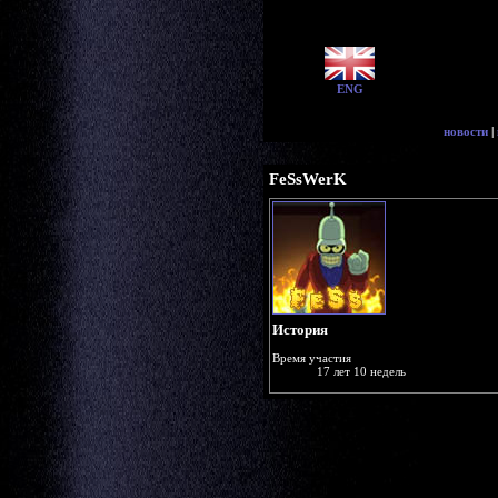
ENG
новости
|
FeSsWerK
История
Время участия
17 лет 10 недель