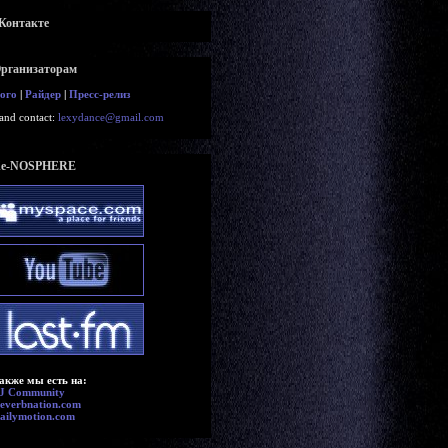
Контакте
рганизаторам
ого
|
Райдер
|
Пресс-релиз
and contact:
lexydance@gmail.com
e-NOSPHERE
акже мы есть на:
J Community
everbnation.com
ailymotion.com