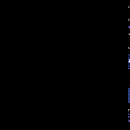
в
О
Л
B
X
Т
L
R
D