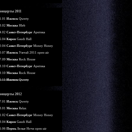
онцерты 2011
1.01
Ижевск
Qwerty
3.02
Москва
Hleb
4.02
Санкт-Петербург
Арктика
6.04
Киров
Gaudi Hall
0.04
Санкт-Петербург
Money Honey
0.07
Ижевск
Улетай 2011 open-air
7.09
Москва
Rock House
8.10
Санкт-Петербург
Арктика
9.10
Москва
Rock House
6.11
Ижевск
Qwerty
онцерты 2012
7.01
Ижевск
Qwerty
3.01
Москва
Relax
1.02
Санкт-Петербург
Money Honey
8.04
Киров
Gaudi Hall
6.06
Пермь
Белые Ночи open-air