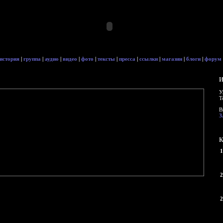
история
|
группа
|
аудио
|
видео
|
фото
|
тексты
|
пресса
|
ссылки
|
магазин
|
блоги
|
форум
И
У
Т
В
З
К
1
2
2