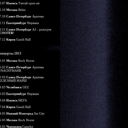
0.07
Ижевск
Улетай open-air
6.10
Москва
Relax
7.10
Санкт-Петербург
Арктика
2.11
Екатеринбург
Нирвана
0.11
Санкт-Петербург
А2 - разогрев
COOTER
!
7.12
Киров
Gaudi Hall
онцерты 2013
6.01
Москва
Rock House
5.02
Санкт-Петербург
Арктика
/NACHTMAHR
2.03
Санкт-Петербург
Арктика
ЕЛЕЗНЫЙ МАРШ
9.03
Челябинск
OZZ
0.03
Екатеринбург
Нирвана
3.04
Ижевск
МЕГА
7.04
Киров
Gaudi Hall
4.05
Нижний Новгород
Sin City
5.05
Москва
Rock House
8.05
Череповец
Camelot