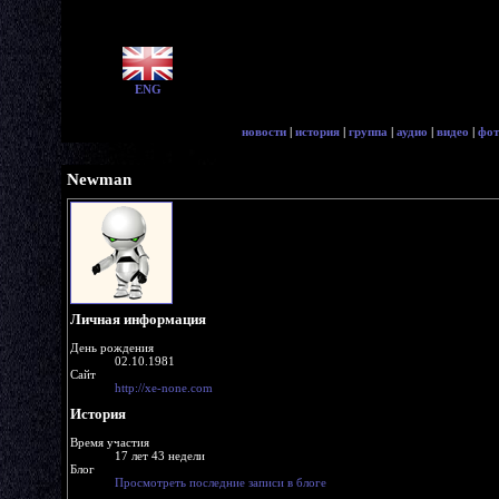
ENG
новости
|
история
|
группа
|
аудио
|
видео
|
фот
Newman
Личная информация
День рождения
02.10.1981
Сайт
http://xe-none.com
История
Время участия
17 лет 43 недели
Блог
Просмотреть последние записи в блоге