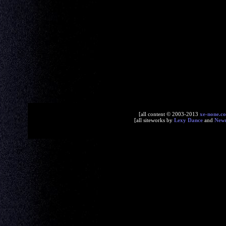
[all content © 2003-2013
xe-none.c
[all siteworks by
Lexy Dance
and
New