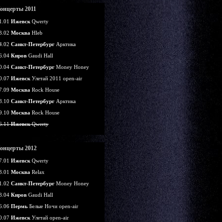
онцерты 2011
1.01
Ижевск
Qwerty
3.02
Москва
Hleb
4.02
Санкт-Петербург
Арктика
6.04
Киров
Gaudi Hall
0.04
Санкт-Петербург
Money Honey
0.07
Ижевск
Улетай 2011 open-air
7.09
Москва
Rock House
8.10
Санкт-Петербург
Арктика
9.10
Москва
Rock House
6.11
Ижевск
Qwerty
онцерты 2012
7.01
Ижевск
Qwerty
3.01
Москва
Relax
1.02
Санкт-Петербург
Money Honey
8.04
Киров
Gaudi Hall
6.06
Пермь
Белые Ночи open-air
0.07
Ижевск
Улетай open-air