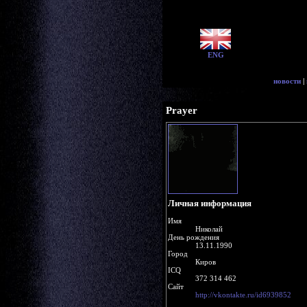
ENG
новости
|
Prayer
Личная информация
Имя
Николай
День рождения
13.11.1990
Город
Киров
ICQ
372 314 462
Сайт
http://vkontakte.ru/id6939852