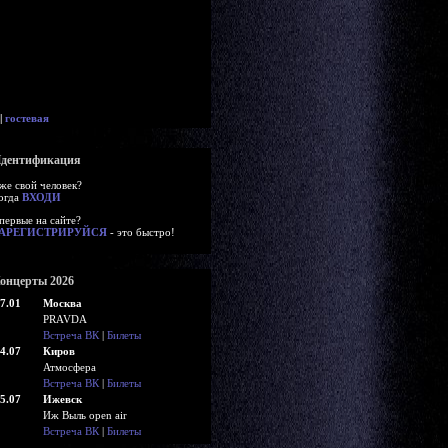
|
гостевая
дентификация
же свой человек?
огда
ВХОДИ
первые на сайте?
АРЕГИСТРИРУЙСЯ
- это быстро!
онцерты 2026
7.01
Москва
PRAVDA
Встреча ВК
|
Билеты
4.07
Киров
Атмосфера
Встреча ВК
|
Билеты
5.07
Ижевск
Иж Выль open air
Встреча ВК
|
Билеты