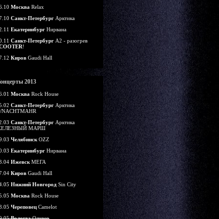
6.10
Москва
Relax
7.10
Санкт-Петербург
Арктика
2.11
Екатеринбург
Нирвана
0.11
Санкт-Петербург
А2 - разогрев
COOTER
!
7.12
Киров
Gaudi Hall
онцерты 2013
6.01
Москва
Rock House
5.02
Санкт-Петербург
Арктика
/NACHTMAHR
2.03
Санкт-Петербург
Арктика
ЕЛЕЗНЫЙ МАРШ
9.03
Челябинск
OZZ
0.03
Екатеринбург
Нирвана
3.04
Ижевск
МЕГА
7.04
Киров
Gaudi Hall
4.05
Нижний Новгород
Sin City
5.05
Москва
Rock House
8.05
Череповец
Camelot
9.05
Вологда
Оливер