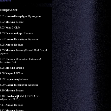
одробнее
онцерты 2009
7.01
Санкт-Петербург
Орландина
1.02
Москва
Релакс
0.03
Ухта
3 Club
8.03
Екатеринбург
Nirvana
5.04
Санкт-Петербург
Арктика
0.05
Киров
Победа
9.05
Москва
Релакс (Hanzel Und Gretyl
upport)
1.07
Ижевск
Udmurtian Extreme &
lternative Fest
5.08
Москва
План Б
9.08
Киров
LIVEнь
9.09
Череповец
Inferno
0.09
Санкт-Петербург
Арктика
9.10
Москва
Релакс
1.10
Harderwijk (NL)
ESTRADO
Aaltjesrock 2009)
7.11
Киров
Победа
8.12
Москва
Релакс