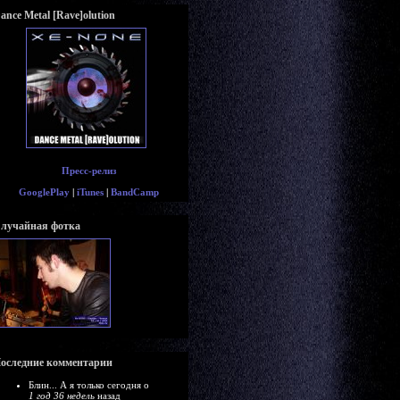
ance Metal [Rave]olution
Пресс-релиз
GooglePlay
|
iTunes
|
BandCamp
лучайная фотка
оследние комментарии
Блин... А я только сегодня о
1 год 36 недель
назад