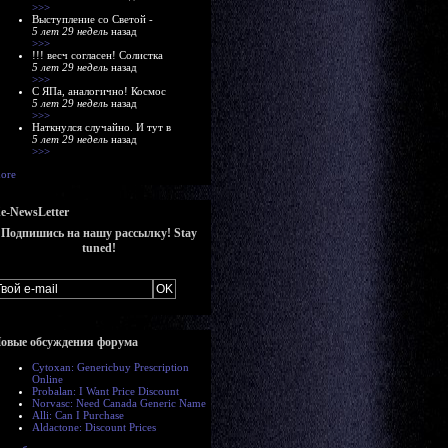
>>>
Выступление со Светой -
5 лет 29 недель
назад
>>>
!!! весч согласен! Солистка
5 лет 29 недель
назад
>>>
С ЯПа, аналогично! Космос
5 лет 29 недель
назад
>>>
Наткнулся случайно. И тут в
5 лет 29 недель
назад
>>>
ore
e-NewsLetter
Подпишись на нашу рассылку! Stay
tuned!
овые обсуждения форума
Cytoxan: Genericbuy Prescription
Online
Probalan: I Want Price Discount
Norvasc: Need Canada Generic Name
Alli: Can I Purchase
Aldactone: Discount Prices