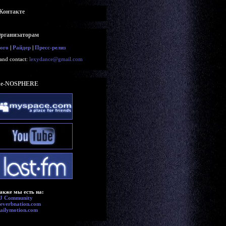
Контакте
рганизаторам
ого
|
Райдер
|
Пресс-релиз
and contact:
lexydance@gmail.com
e-NOSPHERE
акже мы есть на:
J Community
everbnation.com
ailymotion.com