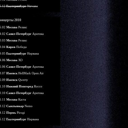
5.12
Екатеринбург
Nirvana
онцерты 2010
5.02
Москва
Релакс
4.02
Санкт-Петербург
Арктика
0.03
Москва
Релакс
3.04
Киров
Победа
9.05
Екатеринбург
Нирвана
4.06
Москва
ХО
5.06
Санкт-Петербург
Арктика
3.07
Ижевск
HellMark Open Air
6.09
Ижевск
Qwerty
1.10
Нижний Новгород
Rocco
0.10
Санкт-Петербург
Арктика
6.11
Москва
Каста
8.12
Сыктывкар
Nemo
4.12
Пермь
Pirogi
5.12
Екатеринбург
Нирвана