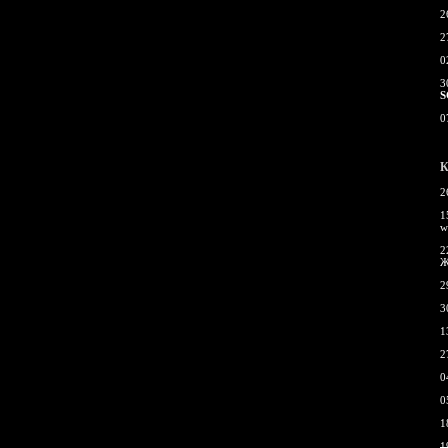
2
2
0
3
S
0
К
2
1
w
2
Ж
2
3
1
2
0
0
1
1