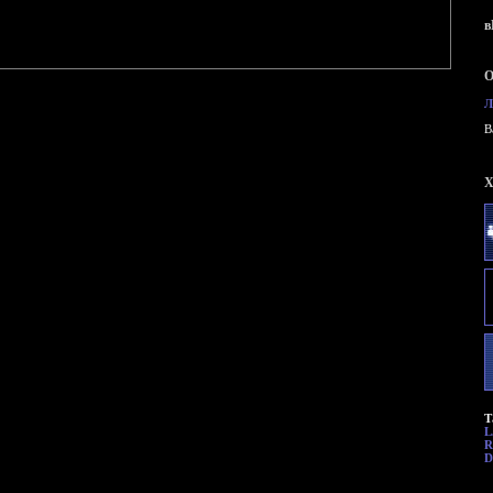
в
О
Л
B
X
Т
L
R
D