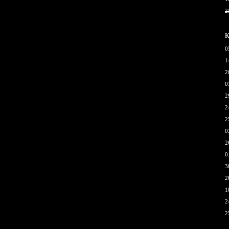
2
К
0
1
2
0
2
2
2
0
2
0
3
2
1
2
2