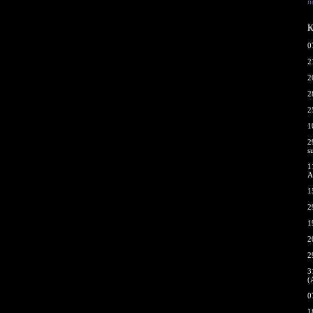
п
К
0
2
2
2
2
1
2
s
1
A
1
2
1
2
2
3
(
0
1