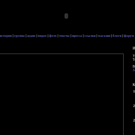
история
|
группа
|
аудио
|
видео
|
фото
|
тексты
|
пресса
|
ссылки
|
магазин
|
блоги
|
форум
И
У
Т
В
З
К
1
2
2