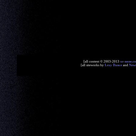
[all content © 2003-2013
xe-none.c
[all siteworks by
Lexy Dance
and
New