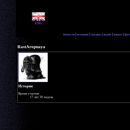
ENG
новости
|
история
|
группа
|
аудио
|
видео
|
фот
RastAropnaya
История
Время участия
17 лет 30 недель