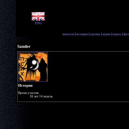
ENG
новости
|
история
|
группа
|
аудио
|
видео
|
фот
Sander
История
Время участия
16 лет 14 недель