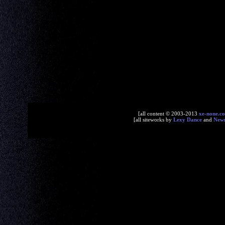
[all content © 2003-2013
xe-none.c
[all siteworks by
Lexy Dance
and
New