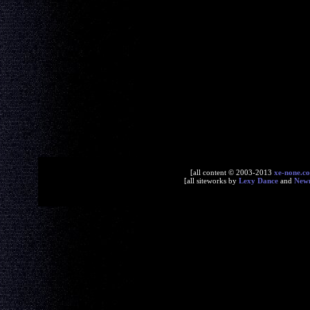
[all content © 2003-2013
xe-none.c
[all siteworks by
Lexy Dance
and
New