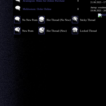
Avamigran: Make An Online Purchase
0
21.06.2025 - 17
Автор: woodens
Meldonium: Order Online
0
19.06.2025 - 20
No New Posts
Hot Thread (No New)
Sticky Thread
New Posts
Hot Thread (New)
Locked Thread