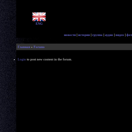
ENG
новости
|
история
|
группа
|
аудио
|
видео
|
фот
Главная
»
Forums
Login
to post new content in the forum.