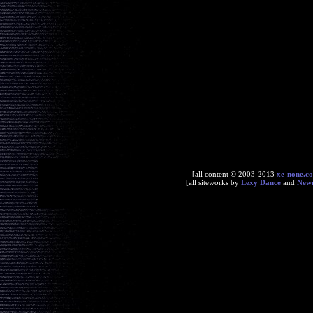
[all content © 2003-2013
xe-none.c
[all siteworks by
Lexy Dance
and
New