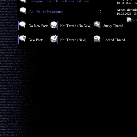
Levaquin: Cheap Online Jahovahs Witness
0
10.03.2025 - 05
Автор: glorycri
Alli: Online Prescription
0
10.03.2025 - 05
No New Posts
Hot Thread (No New)
Sticky Thread
New Posts
Hot Thread (New)
Locked Thread