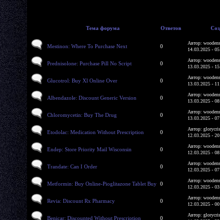
Тема форума
Ответов
Соз
Автор: woodens
Mestinon: Where To Purchase Next
0
14.03.2025 - 05
Автор: woodens
Prednisolone: Purchase Pill No Script
0
13.03.2025 - 15
Автор: woodens
Glucotrol: Buy Xl Online Over
0
13.03.2025 - 11
Автор: woodens
Albendazole: Discount Generic Version
0
13.03.2025 - 08
Автор: woodens
Chloromycetin: Buy The Drug
0
13.03.2025 - 07
Автор: glorycri
Etodolac: Medication Without Prescription
0
12.03.2025 - 20
Автор: woodens
Endep: Store Priority Mail Wisconsin
0
12.03.2025 - 08
Автор: woodens
Trandate: Can I Order
0
12.03.2025 - 07
Автор: woodens
Metformin: Buy Online-Pioglitazone Tablet Buy
0
12.03.2025 - 03
Автор: woodens
Revia: Discount Rx Pharmacy
0
12.03.2025 - 00
Автор: glorycri
Benicar: Discounted Without Prescription
0