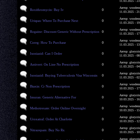
11.03.2025 - 23
Автор: woodens
Roxithromycin: Buy Iv
0
11.03.2025 - 21
Автор: woodens
Urispas: Where To Purchase Next
0
11.03.2025 - 19
Автор: woodens
Rogaine: Discount Generic Without Prescription
0
11.03.2025 - 17
Автор: woodens
Coreg: How To Purchase
0
11.03.2025 - 13
Автор: glorycri
Isoniazid: Can I Order
0
11.03.2025 - 08
Автор: glorycri
Antivert: On Line No Prescription
0
11.03.2025 - 04
Автор: glorycri
Isoniazid: Buying Tuberculosis Visa Wisconsin
0
11.03.2025 - 02
Автор: woodens
Biaxin: Cr Non Prescription
0
10.03.2025 - 17
Автор: glorycri
Imuran: Generic Alternative For
0
10.03.2025 - 16
Автор: woodens
Methotrexate: Order Online Overnight
0
10.03.2025 - 15
Автор: glorycri
Uroxatral: Order At Charlotte
0
10.03.2025 - 12
Автор: glorycri
Nitrazepam: Buy No Rx
0
10.03.2025 - 10
Автор: glorycri