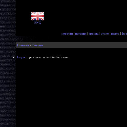
ENG
новости
|
история
|
группа
|
аудио
|
видео
|
фот
Главная
»
Forums
Login
to post new content in the forum.