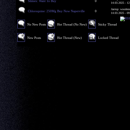
Slimex: Want To Buy
0
14.03.2025 - 12
Автор: woodens
Chloroquine: 250Mg Buy Now Naperville
0
14.03.2025 - 09
No New Posts
Hot Thread (No New)
Sticky Thread
New Posts
Hot Thread (New)
Locked Thread