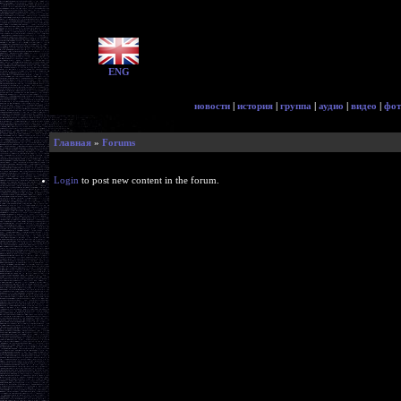
ENG
новости
|
история
|
группа
|
аудио
|
видео
|
фот
Главная
»
Forums
Login
to post new content in the forum.