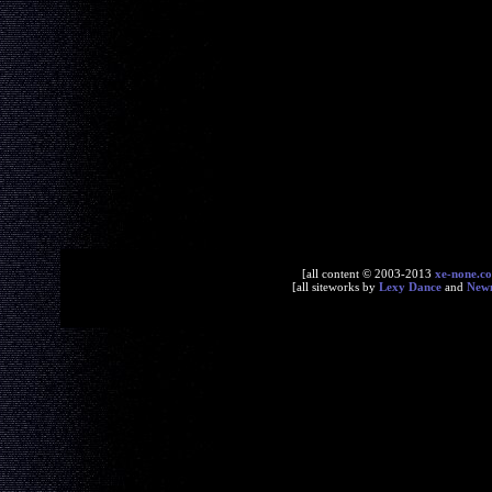
[all content © 2003-2013
xe-none.c
[all siteworks by
Lexy Dance
and
New