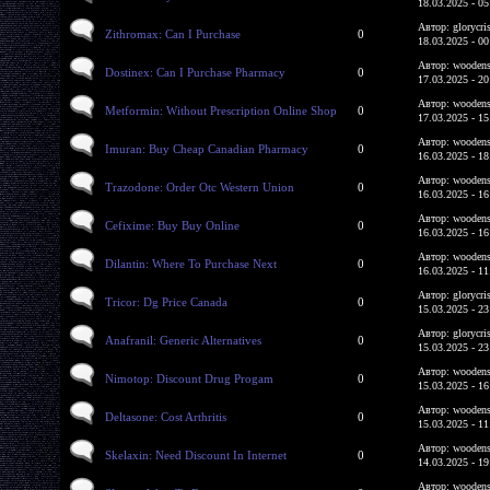
18.03.2025 - 05
Автор: glorycri
Zithromax: Can I Purchase
0
18.03.2025 - 00
Автор: woodens
Dostinex: Can I Purchase Pharmacy
0
17.03.2025 - 20
Автор: woodens
Metformin: Without Prescription Online Shop
0
17.03.2025 - 15
Автор: woodens
Imuran: Buy Cheap Canadian Pharmacy
0
16.03.2025 - 18
Автор: woodens
Trazodone: Order Otc Western Union
0
16.03.2025 - 16
Автор: woodens
Cefixime: Buy Buy Online
0
16.03.2025 - 16
Автор: woodens
Dilantin: Where To Purchase Next
0
16.03.2025 - 11
Автор: glorycri
Tricor: Dg Price Canada
0
15.03.2025 - 23
Автор: glorycri
Anafranil: Generic Alternatives
0
15.03.2025 - 23
Автор: woodens
Nimotop: Discount Drug Progam
0
15.03.2025 - 16
Автор: woodens
Deltasone: Cost Arthritis
0
15.03.2025 - 11
Автор: woodens
Skelaxin: Need Discount In Internet
0
14.03.2025 - 19
Автор: woodens