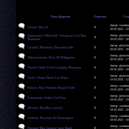
Тема форума
Ответов
Соз
Автор: woodens
Crestor: Buy Fe
0
20.03.2025 - 22
Dapoxetine: Sildenafil- Sonogram Cost Buy
Автор: glorycri
0
Botswana
20.03.2025 - 20
Автор: glorycri
Clozaril: Pharmacy Discounts Sale
0
20.03.2025 - 20
Автор: glorycri
Nitrofurantoin: Price Of Philippines
0
20.03.2025 - 17
Автор: glorycri
Toprol: Order From Canadian Pharmacy
0
20.03.2025 - 10
Автор: glorycri
Lasix: Cheap Check Las Vegas
0
19.03.2025 - 12
Автор: woodens
Estrace: Buy Warfarin Paypal Order
0
19.03.2025 - 03
Автор: glorycri
Lorazepam: Order Cod Over
0
18.03.2025 - 23
Автор: woodens
Rivotril: Best Buy Laroxyl
0
18.03.2025 - 20
Автор: woodens
Ambien: Purchase No Prescription
0
18.03.2025 - 10
Автор: woodens
Florinef: Buy Generic Save Mark
0