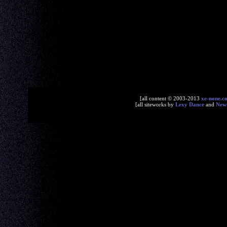
[all content © 2003-2013
xe-none.c
[all siteworks by
Lexy Dance
and
New