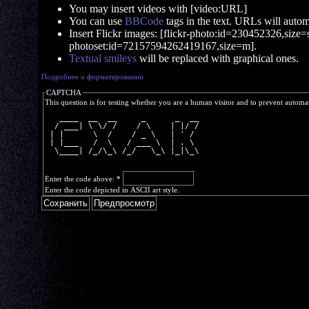
You may insert videos with [video:URL]
You can use
BBCode
tags in the text. URLs will automa
Insert Flickr images: [flickr-photo:id=230452326,size=s]
photoset:id=72157594262419167,size=m].
Textual smileys
will be replaced with graphical ones.
Подробнее о форматировании
CAPTCHA
This question is for testing whether you are a human visitor and to prevent autom
   ____  __  __     _      _  __
  / ___| \ \/ /    / \    | |/ /
 | |      \  /    / _ \   | ' / 
 | |___   /  \   / ___ \  | . \ 
  \____| /_/\_\ /_/   \_\ |_|\_\
Enter the code above:
*
Enter the code depicted in ASCII art style.